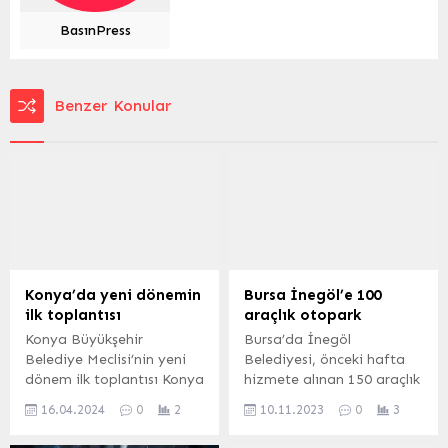
BasınPress
Benzer Konular
Konya’da yeni dönemin
Bursa İnegöl’e 100
ilk toplantısı
araçlık otopark
Konya Büyükşehir
Bursa’da İnegöl
Belediye Meclisi’nin yeni
Belediyesi, önceki hafta
dönem ilk toplantısı Konya
hizmete alınan 150 araçlık
Büyükşehir Belediye
Çardak Otoparkının
16.04.2024
0
2
10.11.2023
0
3
Başkanı Uğur İbrahim
ardından Sinanbey
Altay başkanlığında
Mahallesi Letafet Sokakta