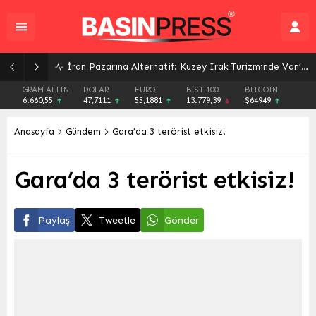
Üniversitelerden Gençlere Geleceğin Meslekleri İçin Kapsamlı Rehberlik: Bilim Kafe Buluşmaları Başladı
GRAM ALTIN
DOLAR
EURO
BIST 100
BITCOIN
6.660,55
47,7111
55,1881
13.779,39
$64949
Anasayfa
Gündem
Gara’da 3 terörist etkisiz!
Gara’da 3 terörist etkisiz!
Paylaş
Tweetle
Gönder