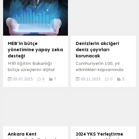
yapıldı. KONYA (İGFA) –
100 araçlık bir otoparkı
Yeni dönemin ilk meclis
daha tamamlayarak
toplantısına başkanlık
hizmete açtı. BURSA
eden Konya Büyükşehir
(İGFA) – Hızla artan araç
Belediye Başkanı Uğur
sayısına cevap verebilmek
İbrahim Altay, Konya’nın
adına uygun her alanda
31 Mart seçimlerinde
yeni otoparklar üreterek
MEB’in bütçe
Denizlerin akciğeri
adeta bir demokrasi şöleni
parklanma ve trafik
yönetimine yapay zeka
deniz çayırları
yaşadığını ve her zamanki
sorununu en aza indiren
desteği
korunacak
gibi kendine yakışır bir...
İnegöl Belediyesi, Ekim...
Millî Eğitim Bakanlığı
Cumhuriyetin 100. yıl
bütçe süreçlerini dijital
etkinlikleri kapsamında
platformlarla
Akdeniz’e Nefes Programı
03.07.2025
0
7
05.11.2023
0
5
hızlandırıyor, yapay zekâ
ile denizlerin akciğeri
destekli projelerle kamu
deniz çayırları korunacak.
kaynaklarını daha verimli
ANTALYA (İGFA) –
ve veriye dayalı şekilde
Bünyesinde yüzlerce tür
yönetiyor. Bu kapsamda
barındıran ve Akdeniz’de
yürütülen çalışmalar, kamu
kıyı balıkçılığından elde
kaynaklarının tasarruflu
edilen su ürünlerinin yüzde
kullanımını hedefliyor.
80’ine yuva olan deniz
çayırlarını korumak için
Ankara Kent
2024 YKS Yerleştirme
“Akdeniz’e Nefes