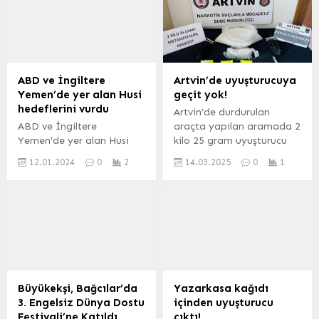
yerli ve yabancı
Sunumlarda cezalandırma
ziyaretçilere daha
yerine rehabilitasyon ve
yakından tanıtılıyor.
önleyici politikaların
KONYA (İGFA) – Konya’nın
önemi vurgulandı.
en büyük merkez ilçesi
ANKARA (İGFA) – Türkiye
olan Selçuklu, köklü tarihi,
Büyük Millet Meclisi
ABD ve İngiltere
Artvin’de uyuşturucuya
zengin kültürel mirası ve
bünyesinde çalışmalarını
Yemen’de yer alan Husi
geçit yok!
doğal güzellikleriyle hem
sürdüren Suça Sürüklenen
hedeflerini vurdu
Artvin’de durdurulan
yerli hem de yabancı
Çocuklara İlişkin
ABD ve İngiltere
araçta yapılan aramada 2
ziyaretçilerin ilgisini...
Araştırma Komisyonu, AK
Yemen’de yer alan Husi
kilo 25 gram uyuşturucu
Parti İstanbul Milletvekili
hedeflerini vurdu ABD ve
ele geçirildi.
Müşerref Pervin Tuba
12.01.2024
0
2
14.03.2025
0
1
İngiltere Yemen’de yer
Durgut başkanlığında
alan bir silahlı bir grup
toplandı. Komisyonda,
olan Husilere yönelik
Recep...
operasyon düzenledi.
Operasyon deniz ve
havadan yürütülürken,
saldırılarda Tomahawk
roketlerinin kullanıldığı
öğrenildi. Yemen’deki İran
Büyükekşi, Bağcılar’da
Yazarkasa kağıdı
destekli Husiler’in, İsrail’in
3. Engelsiz Dünya Dostu
içinden uyuşturucu
Gazze’ye saldırılarına
Festivali’ne Katıldı
çıktı!