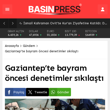
İsmail Kahraman Ovit’te Kur’an Ziyafetine Katıldı: Dualarla Sona Erdi
GRAM ALTIN
DOLAR
EURO
BIST 100
BITCOIN
6.659,26
47,6936
55,1834
13.779,39
$64939
Anasayfa
Gündem
Gaziantep’te bayram öncesi denetimler sıkılaştı
Gaziantep’te bayram
öncesi denetimler sıkılaştı
Paylaş
Tweetle
Gönder