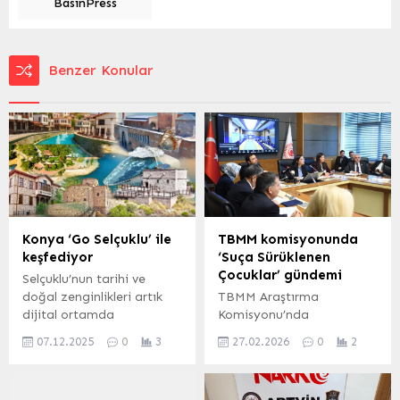
BasınPress
Benzer Konular
Konya ‘Go Selçuklu’ ile
TBMM komisyonunda
keşfediyor
‘Suça Sürüklenen
Çocuklar’ gündemi
Selçuklu’nun tarihi ve
doğal zenginlikleri artık
TBMM Araştırma
dijital ortamda
Komisyonu’nda
keşfedilebiliyor. Selçuklu
akademisyen ve uzmanlar,
07.12.2025
0
3
27.02.2026
0
2
Belediyesi’nin hayata
çocuk adalet sistemine
geçirdiği Go Selçuklu
ilişkin uluslararası
platformu sayesinde ilçe,
modelleri anlattı.