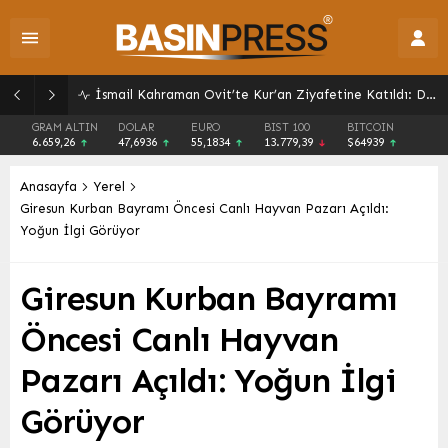
İsmail Kahraman Ovit’te Kur’an Ziyafetine Katıldı: Dualarla Sona Erdi
GRAM ALTIN
DOLAR
EURO
BIST 100
BITCOIN
6.659,26
47,6936
55,1834
13.779,39
$64939
Anasayfa
Yerel
Giresun Kurban Bayramı Öncesi Canlı Hayvan Pazarı Açıldı:
Yoğun İlgi Görüyor
Giresun Kurban Bayramı
Öncesi Canlı Hayvan
Pazarı Açıldı: Yoğun İlgi
Görüyor