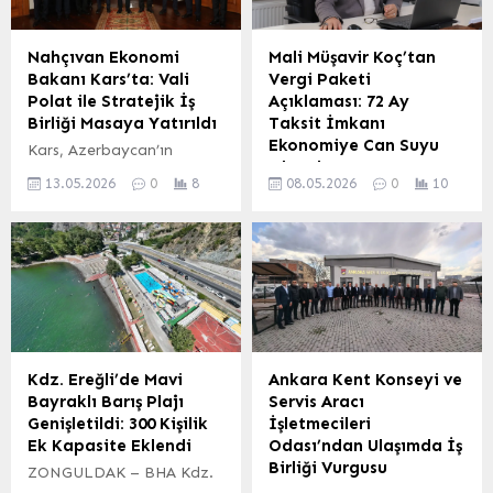
Nahçıvan Ekonomi
Mali Müşavir Koç’tan
Bakanı Kars’ta: Vali
Vergi Paketi
Polat ile Stratejik İş
Açıklaması: 72 Ay
Birliği Masaya Yatırıldı
Taksit İmkanı
Ekonomiye Can Suyu
Kars, Azerbaycan’ın
Olacak
Nahçıvan Özerk
13.05.2026
0
8
08.05.2026
0
10
Cumhuriyeti’nden gelen
Çankırı’da görev yapan
üst düzey bir heyeti
TİMBİR Çankırı Temsilcisi
ağırladı. Nahçıvan
ve Mali Müşavir Şevket
Ekonomi Bakanı Kazım
Koç, TBMM Plan ve Bütçe
Hüseynaliyev, Kars Valisi
Komisyonu’ndan geçen
Ziya Polat ile bir araya
yeni vergi paketini
gelerek iki bölge
değerlendirdi. Koç,
arasındaki ekonomik
özellikle kamuya borcu
ilişkileri ve geleceğe
olan vatandaşlar ve
Kdz. Ereğli’de Mavi
Ankara Kent Konseyi ve
yönelik iş birliği
işletmeler için önemli
Bayraklı Barış Plajı
Servis Aracı
potansiyelini görüştü.
fırsatlar sunan
Genişletildi: 300 Kişilik
İşletmecileri
Ekonomik İş Birliği ve
düzenlemelerin,
Ek Kapasite Eklendi
Odası’ndan Ulaşımda İş
Ticaret Vurgusu
ekonomiye büyük katkı
Birliği Vurgusu
ZONGULDAK – BHA Kdz.
Görüşmelerde, Türkiye ve
sağlayacağını belirtti. 72