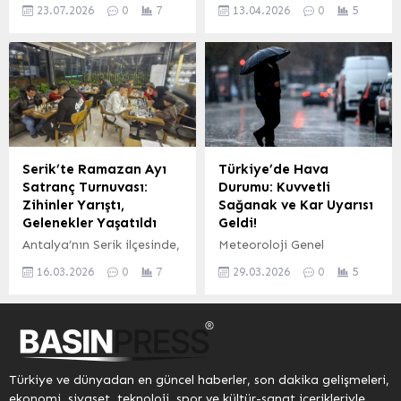
Ereğli Belediyesi, yaz
Ankara’da kent içi ulaşımın
Nahçıvan arasındaki
Aya Kadar Taksit İmkanı
23.07.2026
0
7
13.04.2026
0
5
sezonunda yoğun ilgi
daha güvenli, sürdürülebilir
ekonomik iş birliğinin...
Ekonomiye Nefes
gören Mavi Bayraklı
ve nitelikli hale getirilmesi
Aldıracak Mali Müşavir
plajlardaki hizmet
amacıyla önemli bir adım
Şevket...
kalitesini artırmak
atıldı. Ankara Kent
amacıyla çalışmalarını
Konseyi (AKK) heyeti,
sürdürüyor. Bu kapsamda,
Ankara Servis Aracı
ay içerisinde tamamlanan
İşletmecileri Esnaf Odası
düzenlemelerle Barış
Başkanı İlyas Aktürk’e bir
Plajı’nın atıl durumda
tebrik ziyareti
Serik’te Ramazan Ayı
Türkiye’de Hava
bulunan bir bölümü
gerçekleştirdi. Ziyaret
Satranç Turnuvası:
Durumu: Kuvvetli
vatandaşların kullanımına
kapsamında, öğrenci ve
Zihinler Yarıştı,
Sağanak ve Kar Uyarısı
açıldı. Mesire alanına
personel taşımacılığı
Gelenekler Yaşatıldı
Geldi!
yakın kumsal bölümünde
başta olmak üzere servis
Antalya’nın Serik ilçesinde,
Meteoroloji Genel
gerçekleştirilen çevre
taşımacılığı sektörünün
Üstad Fırın Cafe ve
Müdürlüğü’nden yapılan
düzenlemesi ve altyapı
gelişimine yönelik
16.03.2026
0
7
29.03.2026
0
5
Aspendos Satranç Kulübü
son değerlendirmelere
çalışmaları neticesinde
yürütülen çalışmalar...
iş birliğiyle düzenlenen
göre, Türkiye genelinde
Barış Plajı’na...
Ramazan gecesi satranç
önümüzdeki 24 saatlik
turnuvası, bölgedeki
periyotta parçalı ve çok
satranç tutkunlarını bir
bulutlu bir hava hakim
araya getirdi. 28 Şubat’ta
olacak. Ülkenin büyük bir
Türkiye ve dünyadan en güncel haberler, son dakika gelişmeleri,
başlayan ve Üstad Fırın
bölümünde yağmur ve
ekonomi, siyaset, teknoloji, spor ve kültür-sanat içerikleriyle