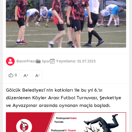
BasınPress
Spor
Yayınlama: 01.07.2025
A
A
+
-
0
Gölcük Belediyesi´nin katkıları ile bu yıl 6.’sı
düzenlenen Köyler Arası Futbol Turnuvası, Şevketiye
ve Ayvazpınar arasında oynanan maçla başladı.