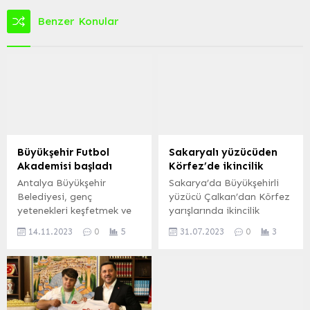
Benzer Konular
Büyükşehir Futbol
Sakaryalı yüzücüden
Akademisi başladı
Körfez’de ikincilik
Antalya Büyükşehir
Sakarya’da Büyükşehirli
Belediyesi, genç
yüzücü Çalkan’dan Körfez
yetenekleri keşfetmek ve
yarışlarında ikincilik
onları geleceğin
SAKARYA (İGFA)- Kocaeli
14.11.2023
0
5
31.07.2023
0
3
futbolcuları olarak
sahillerinde düzenlenen
yetiştirme amacıyla yeni
yüzme yarışlarından
bir adım attı. Antalya
Sakaryalı Büyükşehirli
Büyükşehir Belediyesi
sporcu Abdulselam Çalkan
Futbol Akademisi, 6-13
55-59 yaş grubunda yarışı
yaş arasındaki 200 sporcu
ikinci bitirdi ve gümüş