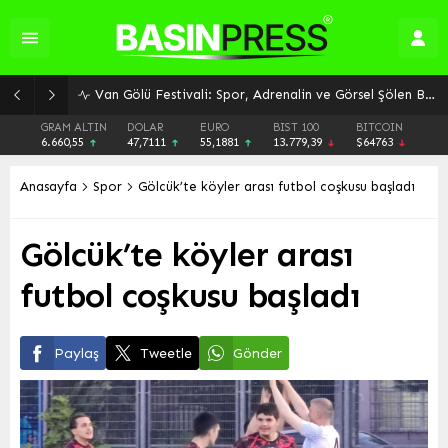
Van Gölü Festivali: Spor, Adrenalin ve Görsel Şölen Bir Arada
GRAM ALTIN
DOLAR
EURO
BIST 100
BITCOIN
6.660,55
47,7111
55,1881
13.779,39
$64763
Anasayfa
Spor
Gölcük’te köyler arası futbol coşkusu başladı
Gölcük’te köyler arası
futbol coşkusu başladı
Paylaş
Tweetle
Gönder