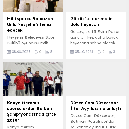
adayına futbol eğitimi
madalyanın sahibi oldu.
sağlayacak. ANTALYA
Sakarya Büyükşehir
(İGFA) – Genç sporculara
Belediyesi Spor Kulübünün
Milli sporcu Ramazan
Gölcük’te adrenalin
kaliteli eğitim ve altyapı
yüzme takımı
Ünlü Nevşehir’i temsil
dolu heyecan
desteği sağlayarak Türk
sporcusuAbdülselam
edecek
Gölcük, 14-15 Ekim Pazar
futboluna yeni yetenekler
ÇalkanKocaeli’de
Nevşehir Belediyesi Spor
günü bir kez daha büyük
kazandırmayı hedefleyen
düzenlenen ‘Körfez’in iki
Kulübü oyuncusu milli
heyecana sahne olacak
Antalya Büyükşehir
yakası bir araya geliyor’
sporcu Ramazan Ünlü,
Downhill Cup’a ikinci kez
Belediyesi...
yüzme yarışlarına katıldı.
08.08.2025
0
5
05.10.2023
0
3
İstanbul’un ev sahipliğinde
ev sahipliği yapacak.
Derince...
9-14 Ağustos 2025 tarihleri
KOCAELİ (İGFA) – Gölcük
arasında gerçekleştirilecek
Belediyesi’nin desteğiyle
olan Türk Devletleri Özel
Gölcük Saraylı parkurunda
Sporcular Spor
ikincisi yapılacak olan
Federasyonu Down
Downhill Cup’ta, dağ
Sendromlular Spor
bisikletçileri, en iyi
Oyunlarına katılacak.
sürüşlerini göstererek
NEVŞEHİR (İGFA) –
dereceye girmek için
Konya Meramlı
Düzce Cam Düzcespor
Azerbaycan, Kazakistan,
yarışacaklar. 14 Ekim
sporculardan Balkan
İlter Ayyıldız ile anlaştı
Kırgızistan, Özbekistan,
Cumartesi günü sabah
Şampiyonası’nda çifte
Düzce Cam Düzcespor,
Kuzey Kıbrıs Türk
09.00’da Saraylı’nın...
zafer
Batman Petrolspor’dan
Cumhuriyeti ve
Konya Meram
sol kanat oyuncusu İlter