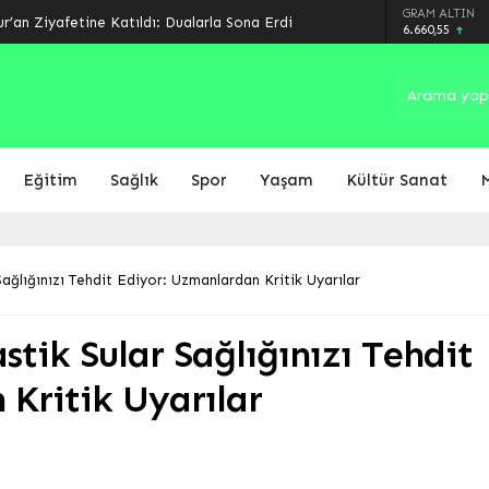
arında Son Perde: Havalimanı Eylül’de, Çevre
GRAM ALTIN
6.660,55
Eğitim
Sağlık
Spor
Yaşam
Kültür Sanat
ağlığınızı Tehdit Ediyor: Uzmanlardan Kritik Uyarılar
tik Sular Sağlığınızı Tehdit
Kritik Uyarılar