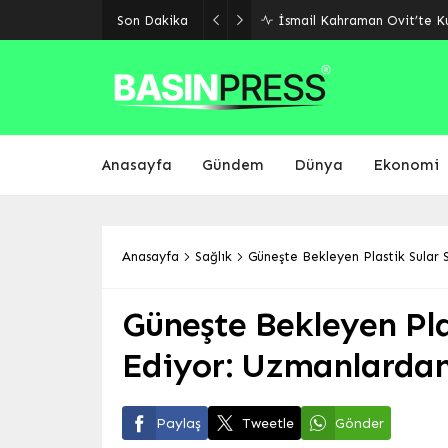
Malatya’da Ulaşım Yatırıml
Son Dakika
Yolu Ekim’de Açılıyor
Anasayfa
Gündem
Dünya
Ekonomi
Anasayfa
Sağlık
Güneşte Bekleyen Plastik Sular S
Güneşte Bekleyen Plas
Ediyor: Uzmanlardan 
Paylaş
Tweetle
Gönder