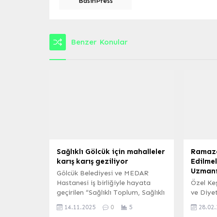
BasınPress
Benzer Konular
Sağlıklı Gölcük için mahalleler
Ramaza
karış karış geziliyor
Edilmel
Uzmanı
Gölcük Belediyesi ve MEDAR
Hastanesi iş birliğiyle hayata
Özel Ke
geçirilen “Sağlıklı Toplum, Sağlıklı
ve Diye
Gölcük Projesi kapsamında
Karaha
14.11.2025
0
5
28.02
görevli doktorlar, mahalleri tek
sağlıklı