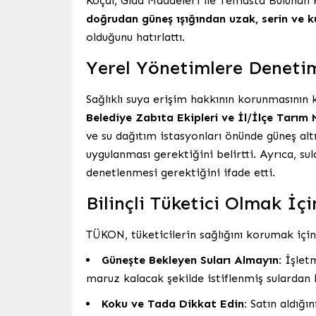
Koçal, Gıda Maddeleri ile Temasta Bulunan 
doğrudan güneş ışığından uzak, serin ve 
olduğunu hatırlattı.
Yerel Yönetimlere Denetim
Sağlıklı suya erişim hakkının korunmasının
Belediye Zabıta Ekipleri ve İl/İlçe Tarım 
ve su dağıtım istasyonları önünde güneş altı
uygulanması gerektiğini belirtti. Ayrıca, su
denetlenmesi gerektiğini ifade etti.
Bilinçli Tüketici Olmak İç
TÜKON, tüketicilerin sağlığını korumak için
Güneşte Bekleyen Suları Almayın:
İşletm
maruz kalacak şekilde istiflenmiş sulardan 
Koku ve Tada Dikkat Edin:
Satın aldığın