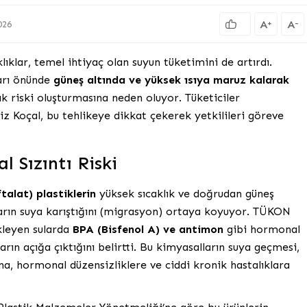
A
A
+
-
026
lıklar, temel ihtiyaç olan suyun tüketimini de artırdı.
arı önünde
güneş altında ve yüksek ısıya maruz kalarak
ğlık riski oluşturmasına neden oluyor. Tüketiciler
 Koçal, bu tehlikeye dikkat çekerek yetkilileri göreve
l Sızıntı Riski
talat) plastiklerin
yüksek sıcaklık ve doğrudan güneş
ların suya karıştığını (migrasyon) ortaya koyuyor. TÜKON
kleyen sularda
BPA (Bisfenol A) ve antimon
gibi hormonal
rın açığa çıktığını belirtti. Bu kimyasalların suya geçmesi,
na, hormonal düzensizliklere ve ciddi kronik hastalıklara