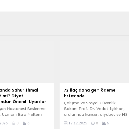
nda Sahur İhmal
72 ilaç daha geri ödeme
i mi? Diyet
listesinde
ndan Önemli Uyarılar
Çalışma ve Sosyal Güvenlik
şan Hastanesi Beslenme
Bakanı Prof. Dr. Vedat Işıkhan,
t Uzmanı Esra Meltem
aralarında kanser, diyabet ve MS
n, Ramazan ayında
ilaçlarının da bulunduğu 72 ilacın
.2026
0
6
17.12.2025
0
6
 beslenmenin temel
SGK geri ödeme listesine