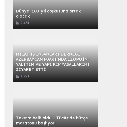
Dünya, 100. yıl coşkusuna ortak
olacak
2.451
MİLAT İŞ İNSANLARI DERNEGİ
AZERBAYCAN FUARI’NDA İZOPOİNT
YALITIM VE YAPI KİMYASALLARINI
ZİYARET ETTİ
1.921
Takvim belli oldu… TBMM’de bütçe
maratonu başlıyor!