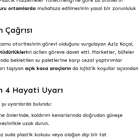
Plastik Malzemeler Yönetmeliği’ne göre bu ürünlerin
kuru ortamlarda
muhafaza edilmesinin yasal bir zorunluluk
 Çağrısı
 kamu otoritesinin görevi olduğunu vurgulayan Aziz Koçal,
Müdürlükleri
ni acilen göreve davet etti. Marketler, büfeler
nda bekletilen su paletlerine karşı cezai yaptırımlar
ları taşıyan
açık kasa araçların
da lojistik koşullar açısından
in 4 Hayati Uyarı
 şu uyarılarda bulundu:
e önlerinde, kaldırım kenarlarında doğrudan güneşe
kesinlikle uzak durun.
ız suda plastik kokusu veya olağan dışı bir tat