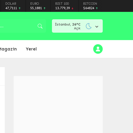
DOLAR
EURO
BIST 100
BITCOIN
47,7111
55,1881
13.779,39
$64824
İstanbul,
26
°C
Açık
Magazin
Yerel