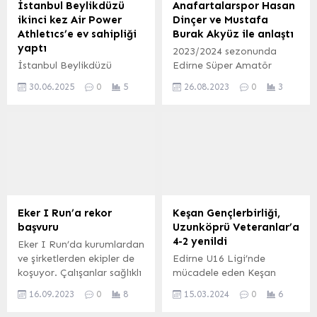
İstanbul Beylikdüzü
Anafartalarspor Hasan
ikinci kez Air Power
Dinçer ve Mustafa
Athletıcs’e ev sahipliği
Burak Akyüz ile anlaştı
yaptı
2023/2024 sezonunda
İstanbul Beylikdüzü
Edirne Süper Amatör
Belediyesi, Türkiye Air
Lig’de mücadele edecek
30.06.2025
0
5
26.08.2023
0
3
Power Athletics sporunun
olan Anafartalarspor iç
uluslararası
transferde iki oyuncusu
organizasyonuna ikinci
Hasan Dinçer ve Mustafa
kez ev sahipliği yaptı.
Burak Akyüz ile anlaştı.
Erdoğan DEMİR/ Keşan
Postası (EDİRNE İGFA)
Anafartalarspor’dan
konuyla ilgili yapılan yazılı
açıklama şöyle;
Eker I Run’a rekor
Keşan Gençlerbirliği,
“Anafartalarspor’un alt
başvuru
Uzunköprü Veteranlar’a
yapısından yetişen ve
4-2 yenildi
Eker I Run’da kurumlardan
geçen sezon uzatmalarda
ve şirketlerden ekipler de
Edirne U16 Ligi’nde
1 dakikaya 2 gol sığdırıp
koşuyor. Çalışanlar sağlıklı
mücadele eden Keşan
şampiyonluğun kilidini...
yaşam için adım atarken,
Gençlerbirliği, Uzunköprü
16.09.2023
0
8
15.03.2024
0
6
kurumlar arasında keyifli
Veteranlar’a 4-2 yenildi.
bir mücadele yaşanıyor.
Erdoğan DEMİR /