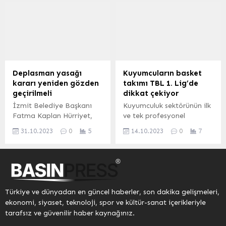
Katılımcıların yoğun ilgi
EDİRNE (İGFA) – Edirne
gösterdiği 10. Eker I Run’a
U16 Ligi’nde mücadele
şu ana kadar; 78 Kurumsal
eden Keşan Gençlerbirliği
Takım, 1.642 koşucuyla
geçtiğimiz Çarşamba
katılırken, kayıt süreci
günü kendi sahasında
devam ediyor. BURSA
Uzunköprü Veteranlar ile
(İGFA) – Koşu severlerin
karşılaştı. Saat 14.00’te
Deplasman yasağı
Kuyumcuların basket
merakla beklediği 10.
Keşan Atatürk Stadı
kararı yeniden gözden
takımı TBL 1. Lig’de
Eker...
Mustafa Kaldı Sahası’nda
geçirilmeli
dikkat çekiyor
oynanan karşılaşmayı
İzmit Belediye Başkanı
Kuyumculuk sektörünün ilk
Uzunköprü Veteranlar 4-
Fatma Kaplan Hürriyet,
ve tek profesyonel
2kazanarak sahadan
Göztepe ile Kocaelispor
basketbol takımı Harem
galibiyet ve 3 puan...
31.10.2023
0
5
14.10.2023
0
7
arasında yapılacak
spor iki sezonda iki lig
müsabakada alınan
yükselerek büyük bir
deplasman yasağı
başarıyı elde etti.
kararının yeniden gözden
İSTANBUL (İGFA) – 2023
geçirilmesi için İzmir
Sezonunu eylül ayında
Valiliği’ne yazılı
açan, TBL 1 ligde
Türkiye ve dünyadan en güncel haberler, son dakika gelişmeleri,
müracaatta bulundu.
mütevazı fakat bir o
ekonomi, siyaset, teknoloji, spor ve kültür-sanat içerikleriyle
KOCAELİ (İGFA) – İzmit
kadar da çetin ceviz bir
tarafsız ve güvenilir haber kaynağınız.
Belediye Başkanı Fatma
kadro kuran Harem spor,