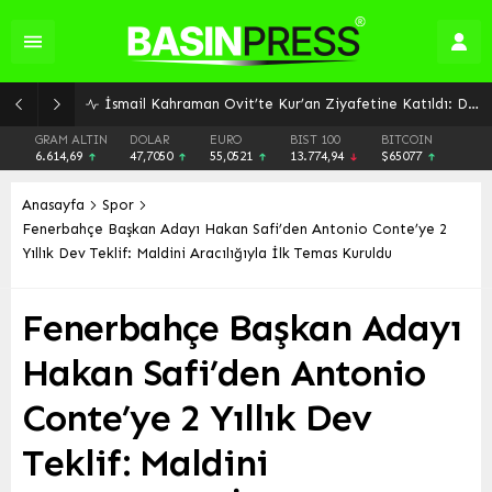
GRAM ALTIN
DOLAR
EURO
BIST 100
BITCOIN
6.614,69
47,7050
55,0521
13.774,94
$65077
Anasayfa
Spor
Fenerbahçe Başkan Adayı Hakan Safi’den Antonio Conte’ye 2
Yıllık Dev Teklif: Maldini Aracılığıyla İlk Temas Kuruldu
Fenerbahçe Başkan Adayı
Hakan Safi’den Antonio
Conte’ye 2 Yıllık Dev
Teklif: Maldini