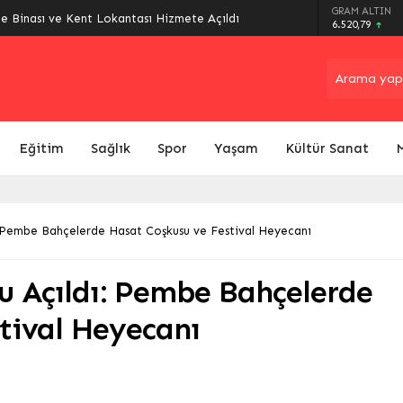
arı Sokak Oyunlarıyla Şenlendi: Gelenekler
GRAM ALTIN
6.520,79
Eğitim
Sağlık
Spor
Yaşam
Kültür Sanat
: Pembe Bahçelerde Hasat Coşkusu ve Festival Heyecanı
u Açıldı: Pembe Bahçelerde
tival Heyecanı