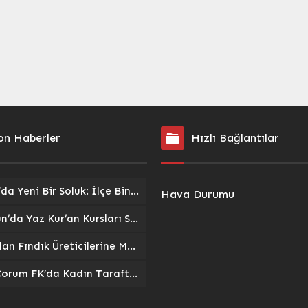
on Haberler
Hızlı Bağlantılar
Pazar’da Yeni Bir Soluk: İlçe Binası ve Kent Lokantası Hizmete Açıldı
Hava Durumu
Giresun’da Yaz Kur’an Kursları Sokak Oyunlarıyla Şenlendi: Gelenekler Yeniden Canlandı
TMO’dan Fındık Üreticilerine Müjde: 2026/27 Sezonu Alım Fiyatları ve Destekler Açıklandı
Arca Çorum FK’da Kadın Taraftarlar Sahne Alıyor: ‘Kırmızı Kanatlar’ Tribünlere Güç Katacak