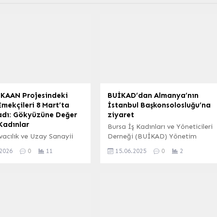
 KAAN Projesindeki
BUİKAD’dan Almanya’nın
mekçileri 8 Mart’ta
İstanbul Başkonsolosluğu’na
dı: Gökyüzüne Değer
ziyaret
Kadınlar
Bursa İş Kadınları ve Yöneticileri
vacılık ve Uzay Sanayii
Derneği (BUİKAD) Yönetim
, 8 Mart Dünya Kadınlar
Kurulu Başkanı Şeyda Şençayır
.2026
0
11
15.06.2025
0
2
özel bir video
başkanlığındaki heyet,
ıyla havacılık
Almanya’nın İstanbul
deki kadın çalışanlarının
Başkonsolosu Dr. Regine
rına dikkat çekti. TUSAŞ,
Grienberger’i makamında ziyaret
avaş uçağı KAAN projesinde
etti.
lan kadın mühendislerin
erlerin titizlikle ürettiği