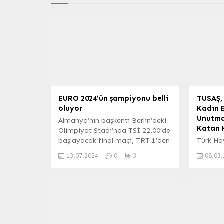
EURO 2024’ün şampiyonu belli
TUSAŞ,
oluyor
Kadın E
Unutma
Almanya’nın başkenti Berlin’deki
Katan 
Olimpiyat Stadı’nda TSİ 22.00’de
başlayacak final maçı, TRT 1’den
Türk Ha
naklen yayımlanacak.
(TUSAŞ)
13.07.2024
0
3
08.03
Karşılaşmayı Fransa Futbol
Günü'ne 
Federasyonundan hakem
paylaşım
François Letexier yönetecek.
sektörün
Letexier’in yardımcılıklarını aynı
başarıla
ülkeden Cyril Mugnier ve Mehdi
milli s
Rahmouni yapacak.
görev a
TAKIMLARIN FİNAL YOLU Luis
ve teknik