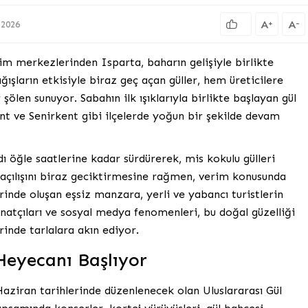
A
A
+
-
.2026
im merkezlerinden Isparta, baharın gelişiyle birlikte
ışların etkisiyle biraz geç açan güller, hem üreticilere
şölen sunuyor. Sabahın ilk ışıklarıyla birlikte başlayan gül
nt ve Senirkent gibi ilçelerde yoğun bir şekilde devam
ı öğle saatlerine kadar sürdürerek, mis kokulu gülleri
in açılışını biraz geciktirmesine rağmen, verim konusunda
erinde oluşan eşsiz manzara, yerli ve yabancı turistlerin
anatçıları ve sosyal medya fenomenleri, bu doğal güzelliği
inde tarlalara akın ediyor.
 Heyecanı Başlıyor
Haziran tarihlerinde düzenlenecek olan Uluslararası Gül