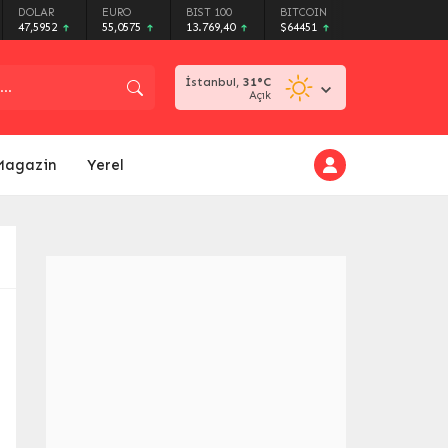
DOLAR
EURO
BIST 100
BITCOIN
47,5952
55,0575
13.769,40
$64451
İstanbul,
31
°C
Açık
Magazin
Yerel