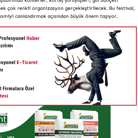
kapsamında konserler, kortej yürüyüşleri, gül bahçesi
 pek çok renkli organizasyon gerçekleştirilecek. Bu festival,
onomiyi canlandırmak açısından büyük önem taşıyor.