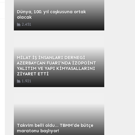
Dünya, 100. yıl coşkusuna ortak
olacak
2.451
MİLAT İŞ İNSANLARI DERNEGİ
AZERBAYCAN FUARI’NDA İZOPOİNT
YALITIM VE YAPI KİMYASALLARINI
ZİYARET ETTİ
1.921
Takvim belli oldu… TBMM’de bütçe
maratonu başlıyor!