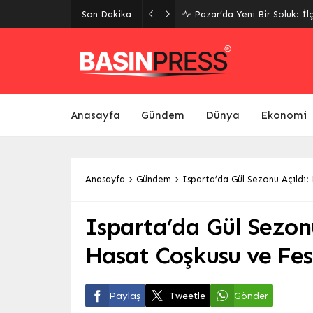
Giresun’da Yaz Kur’an Kursl
Son Dakika
Yeniden Canlandı
Anasayfa
Gündem
Dünya
Ekonomi
Anasayfa
Gündem
Isparta’da Gül Sezonu Açıldı
Isparta’da Gül Sezon
Hasat Coşkusu ve Fes
Paylaş
Tweetle
Gönder