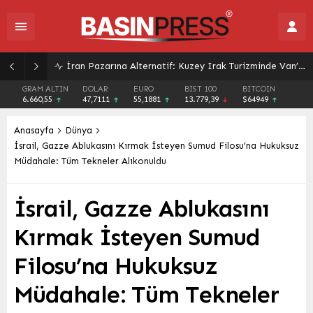
Üniversitelerden Gençlere Geleceğin Meslekleri İçin Kapsamlı Rehberlik: Bilim Kafe Buluşmaları Başladı
GRAM ALTIN
DOLAR
EURO
BIST 100
BITCOIN
6.660,55
47,7111
55,1881
13.779,39
$64949
Anasayfa
Dünya
İsrail, Gazze Ablukasını Kırmak İsteyen Sumud Filosu’na Hukuksuz
Müdahale: Tüm Tekneler Alıkonuldu
İsrail, Gazze Ablukasını
Kırmak İsteyen Sumud
Filosu’na Hukuksuz
Müdahale: Tüm Tekneler