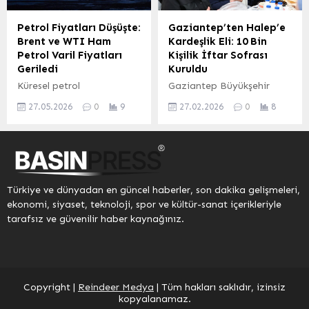
görüşmeye ilişkin açıklama
İletişim Başkanlığı’ndan
Petrol Fiyatları Düşüşte:
Gaziantep’ten Halep’e
geldi. İki lider, Türkiye –
Brent ve WTI Ham
Kardeşlik Eli: 10 Bin
İran ikili ilişkileri ile
Petrol Varil Fiyatları
Kişilik İftar Sofrası
bölgede tırmanan askeri
Geriledi
Kuruldu
gerilimi ele aldı.
Küresel petrol
Gaziantep Büyükşehir
Cumhurbaşkanı Erdoğan
piyasalarında Cuma günü
Belediyesi, kardeş şehir
görüşmede, gerilimin
27.05.2026
0
9
27.02.2026
0
8
96,68 dolara kadar
Halep'te Ramazan ayının
düşürülmesi ve
yükselerek dikkat çeken
manevi atmosferini
meselelerin...
Brent petrolü, günü 96,67
paylaşmak amacıyla
dolardan tamamladı.
anlamlı bir organizasyona
Bugün (Pazartesi) saat
imza attı. "Kardeşlik
09.39 itibarıyla ise Brent
Köprüsüyle Sofralar Bir,
Türkiye ve dünyadan en güncel haberler, son dakika gelişmeleri,
petrolün varil fiyatı, yüzde
Dualar Bir" sloganıyla
ekonomi, siyaset, teknoloji, spor ve kültür-sanat içerikleriyle
1,72’lik bir düşüşle 95,01
Halep'te 10 bin kişiye aynı
tarafsız ve güvenilir haber kaynağınız.
dolardan işlem gördü. Bu
anda iftar sofrası kuruldu.
geri çekilme, piyasalarda
Bu özel buluşmada
önemli bir hareketlilik
binlerce kişi, Ramazan'ın
yarattı. Aynı saatlerde,
bereketini birlikte
Batı Teksas (WTI) türü
yaşadı.Halep'teki iftar
Copyright |
Reindeer Medya
| Tüm hakları saklıdır, izinsiz
ham...
programına Gaziantep
kopyalanamaz.
Büyükşehir Belediye