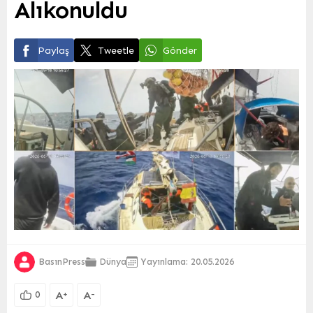
Alıkonuldu
Paylaş
Tweetle
Gönder
BasınPress
Dünya
Yayınlama: 20.05.2026
A
A
+
-
0