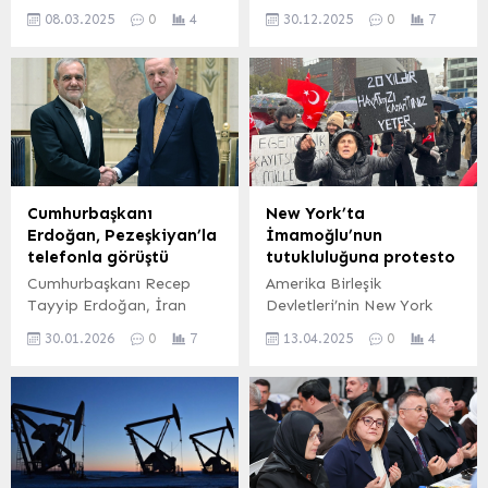
eksiksiz” bir şekilde elden
Tayyip Erdoğan, Nijer
08.03.2025
0
4
30.12.2025
0
7
çıkarmasını istedi. Bu
Cumhurbaşkanı
talebin nedeni ise
Abdurrahman Tchiani ve
Google’ın piyasadaki
Kuveyt Veliaht Prensi Şeyh
hakimiyetini kötüye
Sabah Halid el-Hamad el-
kullanarak rekabeti
Sabah ile telefon
engellediği iddiasına
görüşmeleri gerçekleştirdi.
dayanıyor.
Görüşmelerde ikili ilişkiler
ile bölgesel gelişmeler ele
alındı. ANKARA (İGFA) –
Cumhurbaşkanı
New York’ta
Cumhurbaşkanı Recep
Erdoğan, Pezeşkiyan’la
İmamoğlu’nun
Tayyip Erdoğan, Nijer
telefonla görüştü
tutukluluğuna protesto
Cumhurbaşkanı
Cumhurbaşkanı Recep
Amerika Birleşik
Abdurrahman Tchiani ile
Tayyip Erdoğan, İran
Devletleri’nin New York
yaptığı telefon
Cumhurbaşkanı Mesud
kentinde bulunan Union
görüşmesinde Türkiye–
30.01.2026
0
7
13.04.2025
0
4
Pezeşkiyan ile bir telefon
Square Park’ta dikkat
Nijer ikili ilişkileri ve
görüşmesi gerçekleştirdi.
çeken bir protesto
bölgesel konuları...
ANKARA (İGFA) –
gerçekleştirildi. Ekrem
Cumhurbaşkanı
İmamoğlu’na özgürlük
Erdoğan’ın, İran
çağrısında bulunan Türk
Cumhurbaşkanı
Amerikan Toplumu, Union
Pezeşkiyan ile yaptığı
Square’da bir araya geldi.