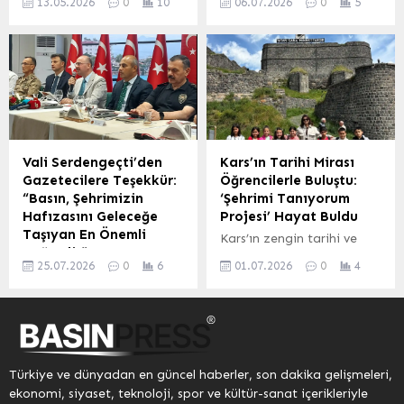
13.05.2026
0
10
06.07.2026
0
5
Ticaret Odası Kdz. Ereğli
birlikte, Diyanet İşleri
mücadele eden Bedirhan
fiyat etiketlerinin
şubesi İMEAK Deniz
Başkanlığı tarafından
Kaya,...
doğruluğunu ve raf fiyatı
Ticaret Odası Kdz. Ereğli
düzenlenen yaz dönemi
ile kasa fiyatı arasındaki...
Şubesi’nin ana
Kur’an kursları ilçelerdeki
sponsorluğunda, Mavi Vira
camilerde ve Kur’an
Denizcilik Topluluğu
kurslarında başladı. İlçe
tarafından düzenlenen
Müftüsü Mehmet Süsün,
Denizcilik Kariyer Zirvesi,
kursların temel dini
Kdz. Ereğli’de başarıyla
bilgilerin yanı sıra Kur’an-ı
Vali Serdengeçti’den
Kars’ın Tarihi Mirası
gerçekleştirildi. Denizcilik
Kerim öğretimini
Gazetecilere Teşekkür:
Öğrencilerle Buluştu:
sektörüne ilgi duyanları bir
kapsayacağını belirtti. İlçe
“Basın, Şehrimizin
‘Şehrimi Tanıyorum
araya getiren etkinlik,
Müftülüğü tarafından
Hafızasını Geleceğe
Projesi’ Hayat Buldu
kariyer fırsatları ve güncel
organize edilen kurslar,
Taşıyan En Önemli
Kars’ın zengin tarihi ve
gelişmeler hakkında
mahallelerdeki camilerde
Değerdir”
kültürel dokusunu gelecek
önemli bilgiler...
din görevlileri nezaretinde
25.07.2026
0
6
01.07.2026
0
4
Vali Serdengeçti Basın
nesillere aktarmak
yürütülecek. Müftü...
Mensuplarıyla Buluştu:
amacıyla hayata geçirilen
Osmaniye’nin Geleceğine
‘Şehrimi Tanıyorum
Yönelik Yatırımlar ve
Projesi‘ kapsamında,
Çalışmalar Masaya
Akyaka ilçesindeki ilkokul
Yatırıldı Osmaniye Valisi
4. sınıf öğrencileri
Türkiye ve dünyadan en güncel haberler, son dakika gelişmeleri,
Mehmet Fatih
unutulmaz bir keşif
ekonomi, siyaset, teknoloji, spor ve kültür-sanat içerikleriyle
Serdengeçti, göreve
yolculuğuna çıktı. Proje