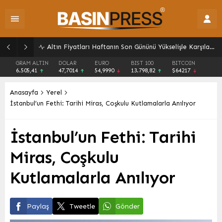
Altın Fiyatları Haftanın Son Gününü Yükselişle Karşıladı: Gram ve Ons Altında Son Durum
GRAM ALTIN
DOLAR
EURO
BIST 100
BITCOIN
6.505,41
47,7014
54,9990
13.798,82
$64217
Anasayfa
Yerel
İstanbul’un Fethi: Tarihi Miras, Coşkulu Kutlamalarla Anılıyor
İstanbul’un Fethi: Tarihi
Miras, Coşkulu
Kutlamalarla Anılıyor
Paylaş
Tweetle
Gönder