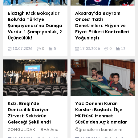
Elazığlı Kick Boksçular
Aksaray’da Bayram
Bolu’da Türkiye
Öncesi Tatlı
Şampiyonası’na Damga
Denetimleri: Hijyen ve
Vurdu: 1 Şampiyonluk, 2
Fiyat Etiketi Kontrolleri
Üçüncülük!
Yoğunlaştı
Bolu’da düzenlenen
Aksaray’da yaklaşan
10.07.2026
0
5
17.03.2026
0
12
Türkiye Kick Boks
Ramazan Bayramı
Şampiyonası’nda Elazığlı
dolayısıyla tatlı üretimi ve
sporcular büyük bir
satışı yapan işletmelere
başarıya imza atarak
yönelik denetimler
kente gurur yaşattı.
artırıldı. Aksaray
Şampiyonada mücadele
Belediyesi Zabıta
eden Elazığlı sporcular,
Müdürlüğü ve Ticaret İl
toplamda 1 Türkiye
Müdürlüğü ekipleri,
şampiyonluğu ve 2 Türkiye
vatandaşların bayram
Kdz. Ereğli’de
Yaz Dönemi Kuran
üçüncülüğü elde etti.
sofralarını süsleyen tatlı
Denizcilik Kariyer
Kursları Başladı: İlçe
Bedirhan Kaya’dan
ürünlerinde ortak
Zirvesi: Sektörün
Müftüsü Mehmet
Türkiye Şampiyonluğu ve
denetimler gerçekleştirdi.
Geleceği Şekillendi
Süsün’den Açıklamalar
Milli Takım Vizesi Kick
Denetimler kapsamında,
ZONGULDAK – BHA Ana
Öğrencilerin karnelerini
Light Genç Erkekler 74
Ticaret İl Müdürlüğü
Sponsor: İMEAK Deniz
alıp yaz tatiline girmesiyle
kilogram kategorisinde
ekipleri özellikle ürünlerin