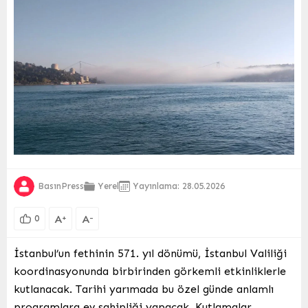
BasınPress
Yerel
Yayınlama: 28.05.2026
A
A
+
-
0
İstanbul’un fethinin 571. yıl dönümü, İstanbul Valiliği
koordinasyonunda birbirinden görkemli etkinliklerle
kutlanacak. Tarihi yarımada bu özel günde anlamlı
programlara ev sahipliği yapacak. Kutlamalar