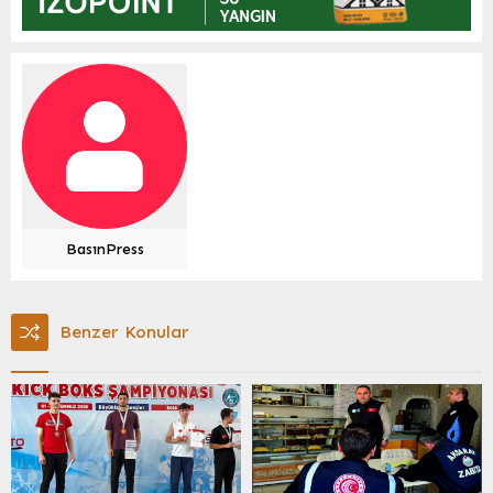
BasınPress
Benzer Konular