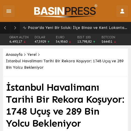
Pazar’da Yeni Bir Soluk: İlçe Binası ve Kent Lokantası Hizmete Açıldı
GRAM ALTIN
DOLAR
EURO
BIST 100
BITCOIN
6.493,17
47,5929
54,9560
13.798,82
$64451
Anasayfa
Yerel
İstanbul Havalimanı Tarihi Bir Rekora Koşuyor: 1748 Uçuş ve 289
Bin Yolcu Bekleniyor
İstanbul Havalimanı
Tarihi Bir Rekora Koşuyor:
1748 Uçuş ve 289 Bin
Yolcu Bekleniyor