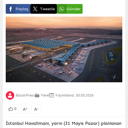
Paylaş
Tweetle
Gönder
BasınPress
Yerel
Yayınlama: 30.05.2026
A
A
+
-
0
İstanbul Havalimanı, yarın (31 Mayıs Pazar) planlanan