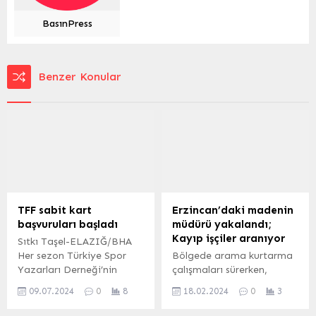
BasınPress
Benzer Konular
TFF sabit kart
Erzincan’daki madenin
başvuruları başladı
müdürü yakalandı;
Kayıp işçiler aranıyor
Sıtkı Taşel-ELAZIĞ/BHA
Her sezon Türkiye Spor
Bölgede arama kurtarma
Yazarları Derneği’nin
çalışmaları sürerken,
kontrolünde verilen TFF
İçişleri Bakanı Ali
09.07.2024
0
8
18.02.2024
0
3
sezonluk sabit Kart
Yerlikaya ve Enerji ve
başvuruları başladı.
Tabii Kaynaklar Bakanı