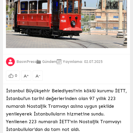
BasınPress
Gündem
Yayınlama: 02.07.2025
A
A
+
-
0
İstanbul Büyükşehir Belediyesi’nin köklü kurumu İETT,
İstanbul’un tarihi değerlerinden olan 97 yıllık 223
numaralı Nostaljik Tramvayı aslına uygun şekilde
yenileyerek İstanbulluların hizmetine sundu.
Yenilenen 223 numaralı İETT’nin Nostaljik Tramvayı
İstanbullular’dan da tam not aldı.