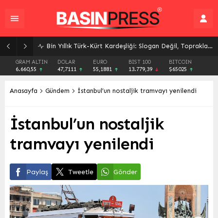
Bin Yıllık Türk-Kürt Kardeşliği: Slogan Değil, Toprakların Gerçeği
GRAM ALTIN
DOLAR
EURO
BIST 100
BITCOIN
6.660,55
47,7111
55,1881
13.779,39
$65025
Anasayfa
Gündem
İstanbul’un nostaljik tramvayı yenilendi
İstanbul’un nostaljik
tramvayı yenilendi
Paylaş
Tweetle
Gönder