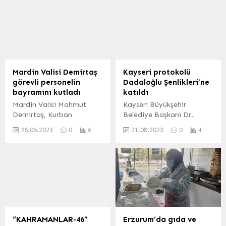
Türkiye spor yazarları
Alparslan Bayraktar
Derneği’nin kontrolünde,
çalışmaları yerinde izliyor.
müsabakaları takip eden
Yaklaşık 10 milyon
basın mensuplarına
metreküp toprağın
Türkiye futbol
hareket ettiği bölgede
federasyonu tarafından
Erzincan, Erzurum, Sivas,
verilen sezonluk sabit kart
Rize, Malatya, Giresin,
Mardin Valisi Demirtaş
Kayseri protokolü
başvuruları başladı.
Diyarbakır, Tokat ve
görevli personelin
Dadaloğlu Şenlikleri’ne
Türkiye spor yazarları
Tunceli’nden gelen AFAD
bayramını kutladı
katıldı
derneği Elazığ temsilcisi
ekipleri kayıp işçileri
Mardin Valisi Mahmut
Kayseri Büyükşehir
Coşkun Kamaç, 2024-2025
arıyor. Maden müdürü
Demirtaş, Kurban
Belediye Başkanı Dr.
sezonu için başvuruların
gözaltında Erzincan’da
Bayramında kent
Memduh Büyükkılıç,
alınmaya başlandığını...
Anagold Madencilik...
28.06.2023
0
6
21.08.2023
0
4
genelinde görev yapan
Kayseri Valisi Gökmen
olan güvenlik güçlerinin
Çiçek ile birlikte, 29’uncu
bayramını kutladı. Şehmus
Ulusal, 19’uncu Uluslararası
EDİS (MARDİN İGFA)
Tomarza Dadaloğlu
Mardin Valisi Şehmus
Geleneksel Kültür ve Sanat
Demirtaş sabah
Şenlikleri’ne katıldı.
saatlerinde ilk olarak Selen
Mehmet UZEL (KAYSERİ
Kışlası Şehitliği’ne giderek
İGFA) Kayseri Büyükşehir
Gara Şehidi Polis Memuru
Belediyesi ve Tomarza
“KAHRAMANLAR-46”
Erzurum’da gıda ve
Vedat Kaya’nın kabri
Belediyesi işbirliğinde