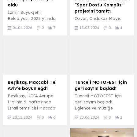
oldu
“Spor Dostu Kampüs”
projesini tanıttı
İzmir Büyükşehir
Belediyesi, 2025 yılında
Özvar, Ondokuz Mayıs
tarihi mirası koruyan,
Üniversitesinde (OMÜ)
04.01.2026
0
7
13.05.2024
0
4
yaşam kalitesini artıran
düzenlenen etkinlikte,
projeleri hayata geçirdi.
YÖK’ün “Spor Dostu
Göl Gazinosu ve Stüdyo
Kampüs” projesinin
Kültürpark tamamlanırken,
tanıtımını, 35 branştan
Eşrefpaşa Hastanesi Ek
200’e yakın milli sporcu ile
Binası’nda yüzde 42
yaptı. Etkinlikte,
ilerleme sağlandı. İZMİR
öğrencilerin katıldığı
(İGFA) – İzmir Büyükşehir
bisiklet yarışının startını
Belediyesi, 2025 yılı
veren Özvar, basketbol
Beşiktaş, Maccabi Tel
Tunceli MOTOFEST için
boyunca kentin tarihine,
müsabakasını da “hava
Aviv’e boyun eğdi
geri sayım başladı
kültürüne ve yaşam
topu” ile başlattı. Özvar,
Beşiktaş, UEFA Avrupa
Tunceli MOTOFEST için
kalitesine değer katan
daha sonra üniversitenin
Ligi’nin 5. haftasında
geri sayım başladı.
birçok projeyi tamamladı.
futbol takımı ve
İsrail temsilcisi Maccabi
Eğlence ve müziğe
Başkan Dr....
akademisyenlerle halı
Tel Aviv ile Macaristan’da
doyamayacaksınız! 23
saha maçı yaptı. Burada
28.11.2024
0
6
23.06.2024
0
2
karşılaştı. Beşiktaş
Haziran 2024, 15:43
etkinliğe...
rakibine 3-1 yenildi. 28
yayınlandı Tunceli
Kasım 2024, 22:48
MOTOFEST için geri sayım