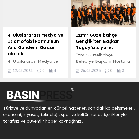
yayınlandı SPOR
başladı MOTOFEST ile
SERVİSİ-BHA Beşiktaş,
eğlence ve müziğe
UEFA Avrupa Ligi’nin 5.
doyamayacaksınız. 27
haftasında İsrail temsilcisi
Haziran Öykü GÜRMAN,
Maccabi Tel Aviv ile
28 Haziran RETROBÜS, 29
Macaristan’da...
Haziran Can GOX,...
4. Uluslararası Medya ve
İzmir Güzelbahçe
İslamofobi Formu’nun
Gençlik’ten Başkan
Ana Gündemi Gazze
Tugay’a ziyaret
olacak
İzmir Güzelbahçe
4. Uluslararası Medya ve
Belediye Başkanı Mustafa
İslamofobi Formu’nun Ana
Günay, Güzelbahçe
12.03.2024
0
4
26.03.2025
0
3
Gündemi Gazze olacak Bu
Belediyesi Gençlik
yıl ki Forumun teması
Kulübü’nün gençleriyle
“Küresel ve Yerel
birlikte İzmir Büyükşehir
Boyutlarıyla İslamofobi”
Belediye Başkanı Cemil
olarak belirlendi. Ana
Tugay’ı ziyaret etti,
gündem Gazze olacak.
Gençlik Kulübü Tugay’a
Türkiye ve dünyadan en güncel haberler, son dakika gelişmeleri,
Cumhurbaşkanı Recep
forma hediye etti.
ekonomi, siyaset, teknoloji, spor ve kültür-sanat içerikleriyle
Tayyip Erdoğan’ın 4 yıl
tarafsız ve güvenilir haber kaynağınız.
önce bizzat katılarak
destek verdiği Medya ve
İslamofobi Forumu, her yıl