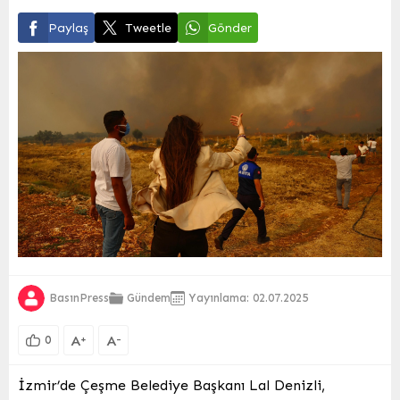
Paylaş
Tweetle
Gönder
BasınPress
Gündem
Yayınlama: 02.07.2025
A
A
+
-
0
İzmir’de Çeşme Belediye Başkanı Lal Denizli,