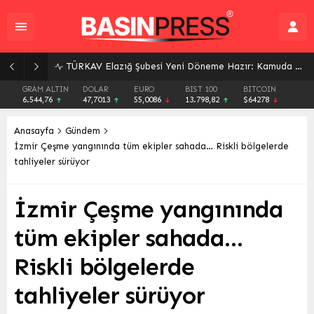
TÜRKAV Elazığ Şubesi Yeni Döneme Hazır: Kamuda Liyakat ve Adalet Vurgusu
GRAM ALTIN
DOLAR
EURO
BIST 100
BITCOIN
6.544,76
47,7013
55,0086
13.798,82
$64278
Anasayfa
Gündem
İzmir Çeşme yangınında tüm ekipler sahada… Riskli bölgelerde
tahliyeler sürüyor
İzmir Çeşme yangınında
tüm ekipler sahada…
Riskli bölgelerde
tahliyeler sürüyor