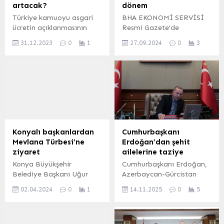
artacak?
dönem
Türkiye kamuoyu asgari
BHA EKONOMİ SERVİSİ
ücretin açıklanmasının
Resmi Gazete’de
ardından memur ve emekli
yayımlanan karara göre,
31.12.2023
0
1
27.09.2024
0
3
maaşlarının yüzde kaç
kredi kartı ve ihtiyaç
oranında artırılacağına
kredileri için yeni bir
kilitlendi. TÜİK’in verilerine
yapılandırma imkanı
göre, TÜFE kasımda bir
getirildi. Bu düzenlemeyle,
önceki aya göre yüzde
bireysel kredi kartı ve
3,28 artarken, temmuz-
ihtiyaç kredisi borçları 60
kasım döneminde de
aya kadar yüzde 3.11 faiz
tüketici fiyatlarında yüzde
oranıyla yeniden
33,66 artış oldu. Böylece 5
yapılandırılabilecek. Bu
Konyalı başkanlardan
Cumhurbaşkanı
aylık dönemde, maaşlara
durum, ödemekte zorluk
Mevlana Türbesi’ne
Erdoğan’dan şehit
yapılan yüzde 6’lık zam
çeken birçok vatandaş için
ziyaret
ailelerine taziye
oranı aşılırken enflasyon
önemli bir haber… *Kredi
Konya Büyükşehir
Cumhurbaşkanı Erdoğan,
farkı verilmesi...
Kartı...
Belediye Başkanı Uğur
Azerbaycan-Gürcistan
İbrahim Altay, AK Parti
sınırında düşen kargo
02.04.2024
0
1
14.11.2025
0
5
Konya İl Başkanı Hasan
uçağında şehit olan
Angı, Selçuklu Belediye
Yarbay Gökhan Korkmaz
Başkanı Ahmet
ve Astsubay Üstçavuş