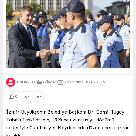
BasınPress
Gündem
Yayınlama: 02.09.2025
A
A
+
-
0
İzmir Büyükşehir Belediye Başkanı Dr. Cemil Tugay,
Zabıta Teşkilatı’nın, 199’uncu kuruluş yıl dönümü
nedeniyle Cumhuriyet Meydanı’nda düzenlenen törene
katıldı.