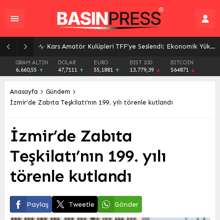
Futbol Sezonu Başlıyor: 2026 Yaz Transfer Dönemi 4 Eylül’de Sona Eriyor
GRAM ALTIN
DOLAR
EURO
BIST 100
BITCOIN
6.660,55
47,7111
55,1881
13.779,39
$64871
Anasayfa
Gündem
İzmir’de Zabıta Teşkilatı’nın 199. yılı törenle kutlandı
İzmir’de Zabıta
Teşkilatı’nın 199. yılı
törenle kutlandı
Paylaş
Tweetle
Gönder