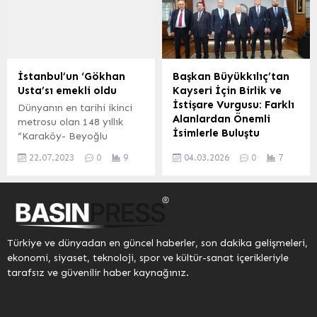
Pekyatırmacı, Karatay
Emre Altıok’un aileleriyle
Belediye Başkanı Hasan
telefonda görüştü,
Kılca ve Meram Belediye
başsağlığı diledi.
Başkanı Mustafa Kavuş,
Cumhurbaşkanı Erdoğan,
Mevlana Türbesi’ni ziyaret
şehit olan askerlerin
ederek açıklamalarda
ailelerine başsağlığı
İstanbul’un ‘Gökhan
Başkan Büyükkılıç’tan
bulundu. KONYA (İGFA) –
mesajı gönderdi. ANKARA
Usta’sı emekli oldu
Kayseri İçin Birlik ve
Konya Büyükşehir
(İGFA) – Cumhurbaşkanı
İstişare Vurgusu: Farklı
Dünyanın en tarihi ikinci
Belediye Başkanı Uğur
Recep Tayyip Erdoğan,
Alanlardan Önemli
metrosu olan 148 yıllık
İbrahim Altay, AK Parti
Azerbaycan-Gürcistan
İsimlerle Buluştu
“Karaköy- Beyoğlu
Konya İl Başkanı...
sınırında düşen askerî
Füniküler Hattı’nın, kendisi
Kayseri Büyükşehir
kargo uçağında şehit olan
22.07.2023
0
9
04.03.2026
0
7
ile adeta simgeleşen 45
Belediye Başkanı Dr.
Hava Pilot Yarbay
yıllık ustası Gökhan Doğan
Memduh Büyükkılıç, şehrin
Gökhan...
emekli oldu. İSTANBUL
geleceğine yönelik istişare
(İGFA) – Tünel adıyla
ve birlik beraberlik
bilinen F2 (Karaköy –
mesajları vererek, farklı
Beyoğlu) Tarihi Füniküler
sektörlerden önemli
Türkiye ve dünyadan en güncel haberler, son dakika gelişmeleri,
Hattı, İstanbul’un simge
isimleri makamında
ekonomi, siyaset, teknoloji, spor ve kültür-sanat içerikleriyle
ulaşım eserlerinden biri.
ağırladı. Ziyaretler
tarafsız ve güvenilir haber kaynağınız.
1863 yılında hizmete giren
kapsamında meslek
Londra Metrosu’dan sonra
kuruluşları, sağlık camiası,
dünyada ikinci,
siyasi temsilciler ve askeri