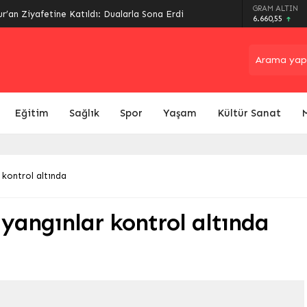
GRAM ALTIN
r’an Ziyafetine Katıldı: Dualarla Sona Erdi
6.660,55
Eğitim
Sağlık
Spor
Yaşam
Kültür Sanat
r kontrol altında
e yangınlar kontrol altında