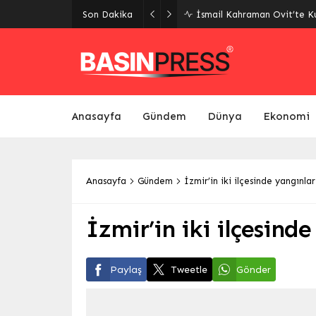
Son Dakika
İsmail Kahraman Ovit’te Ku
Anasayfa
Gündem
Dünya
Ekonomi
Anasayfa
Gündem
İzmir’in iki ilçesinde yangınla
İzmir’in iki ilçesind
Paylaş
Tweetle
Gönder