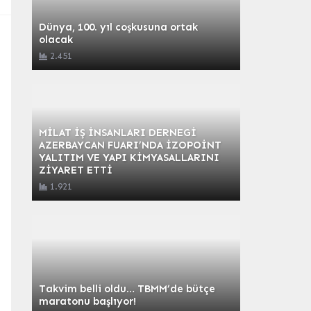
Dünya, 100. yıl coşkusuna ortak
olacak
2.451
MİLAT İŞ İNSANLARI DERNEGİ
AZERBAYCAN FUARI’NDA İZOPOİNT
YALITIM VE YAPI KİMYASALLARINI
ZİYARET ETTİ
1.921
Takvim belli oldu… TBMM’de bütçe
maratonu başlıyor!