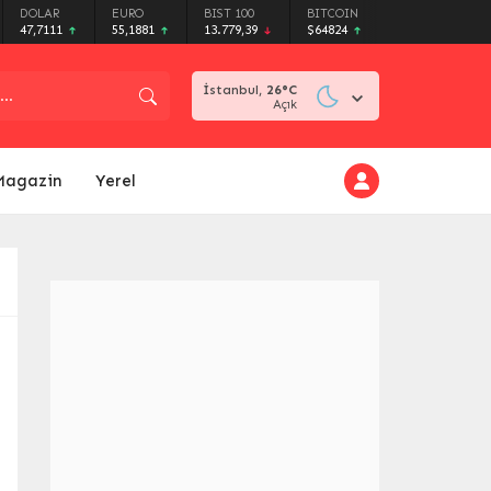
DOLAR
EURO
BIST 100
BITCOIN
47,7111
55,1881
13.779,39
$64824
İstanbul,
26
°C
Açık
Magazin
Yerel