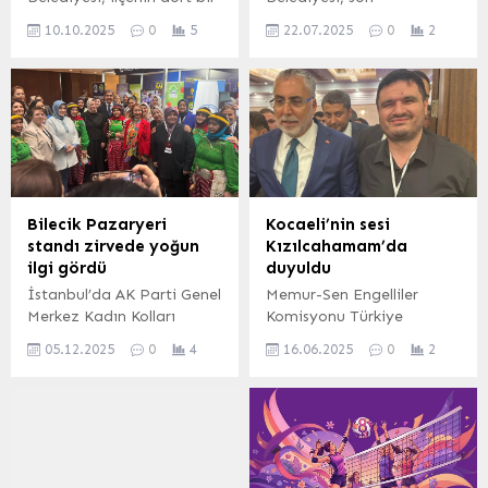
yanında vatandaşların
zamanlarda hava
10.10.2025
0
5
22.07.2025
0
2
nefes alabileceği, doğayla
sıcaklıklarının artması
iç içe vakit geçirebileceği
nedeniyle Fen işleri, Park
modern park projelerini
ve Bahçeler ile Temizlik
hayata geçirmeye devam
işleri müdürlüğünde
ediyor. Bu kapsamda
çalışanlar için mesai
yapımı süren Demirtaş
saatlerini yeniden
İsmet Kutlay Parkı ile yeni
düzenlendi. Alanda çalışan
inşa edilen Ovaakça
personel 05:00-12:00
Çeşmebaşı Parkı,
saatleri arasında
Bilecik Pazaryeri
Kocaeli’nin sesi
tamamlandığında bölge
çalışacak. İZMİR (İGFA) –
standı zirvede yoğun
Kızılcahamam’da
halkına konforlu ve estetik
Son günlerde yaşanan
ilgi gördü
duyuldu
yaşam alanları sunacak.
hava sıcaklıklarının
İstanbul’da AK Parti Genel
Memur-Sen Engelliler
BURSA (İGFA) –
artması nedeniyle
Merkez Kadın Kolları
Komisyonu Türkiye
Osmangazi...
çalışanların sağlığını göz
Başkanlığınca düzenlenen
Buluşması, Çalışma ve
önünde bulunduran
05.12.2025
0
4
16.06.2025
0
2
“Kadınla Yükselen Şehirler”
Sosyal Güvenlik Bakanı
Güzelbahçe Belediyesi,
temalı Uluslararası Yerel
Prof. Dr. Vedat Işıkhan’ın
Fen işleri,...
Yönetimlerde Kadın
katılımıyla Ankara
Zirvesi bugün başladı.
Kızılcahamam’da
BİLECİK (İGFA) –
gerçekleştirildi.
Programa Pazaryeri