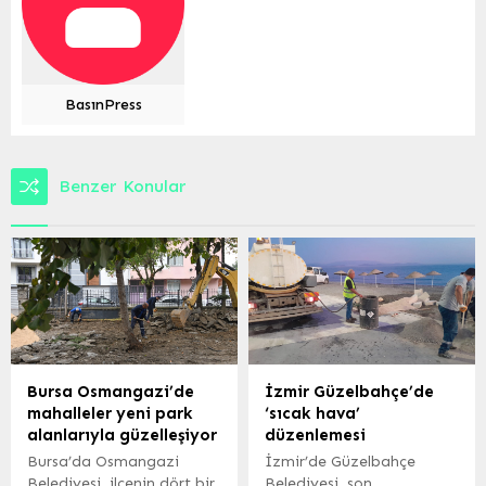
BasınPress
Benzer Konular
Bursa Osmangazi’de
İzmir Güzelbahçe’de
mahalleler yeni park
‘sıcak hava’
alanlarıyla güzelleşiyor
düzenlemesi
Bursa’da Osmangazi
İzmir’de Güzelbahçe
Belediyesi, ilçenin dört bir
Belediyesi, son