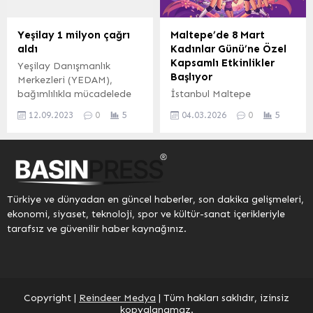
Belediye Başkanı Zekiye
Tekin de katıldı. Başkan
Tekin’in öncülüğünde
Yeşilay 1 milyon çağrı
Maltepe’de 8 Mart
hazırlanan stantta ilçeye
aldı
Kadınlar Günü’ne Özel
özgü birçok değer
Kapsamlı Etkinlikler
Yeşilay Danışmanlık
katılımcılara tanıtıldı.
Başlıyor
Merkezleri (YEDAM),
Kınık çömleği, Pazaryeri
bağımlılıkla mücadelede
İstanbul Maltepe
bozası, Pazaryeri helvası,
önemli bir kilometre taşını
Belediyesi, 8 Mart Dünya
şerbetçiotu, Pazaryeri...
12.09.2023
0
5
04.03.2026
0
5
geride bıraktı. 115 YEDAM
Kadınlar Günü'nü kutlamak
Danışma Hattı’na
ve kadına yönelik şiddetle
kurulduğundan bu yana 1
mücadele ile kadın
milyon çağrı geldi.
emeğinin önemine dikkat
ANKARA (İGFA) – Alkol,
çekmek amacıyla geniş
tütün, madde, kumar ve
kapsamlı bir dizi etkinlik
Türkiye ve dünyadan en güncel haberler, son dakika gelişmeleri,
internet ile ilgili sorunlar
düzenliyor. Etkinlikler, 5
ekonomi, siyaset, teknoloji, spor ve kültür-sanat içerikleriyle
yaşayan kişilere bu
Mart'ta başlayıp ay
tarafsız ve güvenilir haber kaynağınız.
davranışını bırakması
sonuna kadar devam
konusunda ücretsiz
edecek.Etkinlikler
psikolojik ve sosyal destek
KapsamıEtkinlikler
sağlanarak yeniden
kapsamında paneller,
hayata kazandırılmaları...
belgesel gösterimleri,
Copyright |
Reindeer Medya
| Tüm hakları saklıdır, izinsiz
söyleşiler, konserler ve
kopyalanamaz.