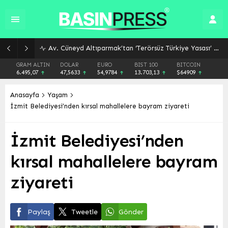
Av. Cüneyd Altıparmak’tan ‘Terörsüz Türkiye Yasası’ Açıklaması: Başvuru Süreci ve Detaylar
GRAM ALTIN
DOLAR
EURO
BIST 100
BITCOIN
6.495,07
47,5633
54,9784
13.703,13
$64909
Anasayfa
Yaşam
İzmit Belediyesi’nden kırsal mahallelere bayram ziyareti
İzmit Belediyesi’nden
kırsal mahallelere bayram
ziyareti
Paylaş
Tweetle
Gönder