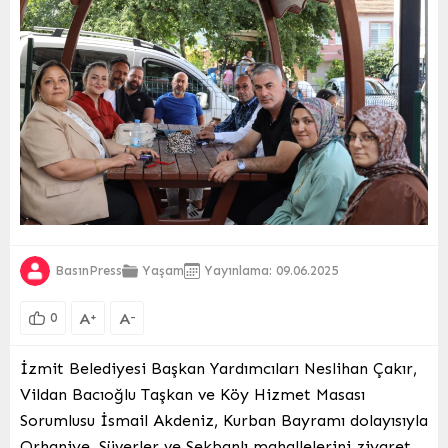
BasınPress
Yaşam
Yayınlama: 09.06.2025
A
A
+
-
0
İzmit Belediyesi Başkan Yardımcıları Neslihan Çakır,
Vildan Bacıoğlu Taşkan ve Köy Hizmet Masası
Sorumlusu İsmail Akdeniz, Kurban Bayramı dolayısıyla
Orhaniye, Süverler ve Sekbanlı mahallelerini ziyaret