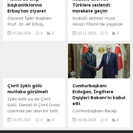
(Yurtdışı Türkler ve Akraba
üzere gittiği Suudi
başkanlıklarına
Türklere seslendi:
Topluluklar Başkanlığı)
Arabistan’ın başkenti
Erbaş’tan ziyaret
Harekete geçin!
Büyük Türkçe Projesi
Riyad’da, Suudi Arabistan
Diyanet İşleri Başkanı
Kudüslü aktivist Musa
Belçika Koordinatörü
Veliaht Prensi Muhammed
Prof. Dr. Ali Erbaş,
Hicazi Filistin’de yaşanan
Muammer Eroğlu ve
bin Selman ile görüştü.
Başkanlığın 2024 Hac
savaş dolayısıyla
Sociaal Limburgse VZW
Görüşmede, Türkiye...
07.06.2024
0
5
02.11.2023
0
3
Organizasyonu
Türkiye’den Filistin’e
Dernek Yöneticisi Mustafa
kapsamında Mekke’de
destek gelmesi
Çağırgan’ı...
yürütülen hizmetleri
gerektiğinin altını çizdi ve
yerinde inceledi. ANKARA
bölgede yaşanan vahşetin
(İGFA) – Hac için Mekke’ye
geldiği boyutu aktardı.
gelen Diyanet İşleri
Rüstem PEHLİVANLAR –
Başkanı Prof. Dr. Ali
Oğuzhan Osman BİLGİN
Erbaş, Başkanlık
– Herkes Duysun BURSA
tarafından Türk hacı
(İGFA) – Filistin-İsrail
Çivril Işıklı gölü
Cumhurbaşkanı
adaylarına verilen
savaşında İsrail işgal
mutlaka görülmeli
Erdoğan, İngiltere
hizmetleri incelemek üzere
güçlerinin mazlum Filistinli
Dışişleri Bakanı’nı kabul
Işıklı Gölü ya da Çivril
2024 Hac
sivillere uyguladığı
etti
Gölü, Denizli ili Çivril Ovası
Organizasyonu’nda görev
şiddetin boyutu her geçen
üzerinde yer alan bir tatlı
Cumhurbaşkanı Recep
alan ekip başkanlarını
gün artıyor. Filistin’de...
su gölüdür. Büyük
Tayyip Erdoğan, resmi
ziyaret etti. Başkan...
10.05.2023
0
5
30.06.2025
0
4
Menderes irmağı Işıklı
ziyarette bulunan
Gölü’nden çıkar. Göl yazın
İngiltere Dışişleri Bakanı