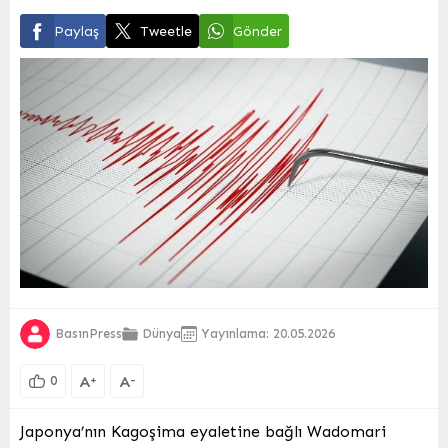
Paylaş
Tweetle
Gönder
BasınPress
Dünya
Yayınlama: 20.05.2026
A
A
+
-
0
Japonya’nın Kagoşima eyaletine bağlı Wadomari