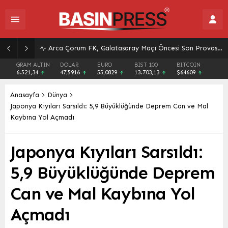
Arca Çorum FK, Galatasaray Maçı Öncesi Son Provasında Golle Tanışamadı: Gençlerbirliği ile Berabere Kaldı
GRAM ALTIN
DOLAR
EURO
BIST 100
BITCOIN
6.521,34
47,5916
55,0829
13.703,13
$64609
Anasayfa
Dünya
Japonya Kıyıları Sarsıldı: 5,9 Büyüklüğünde Deprem Can ve Mal
Kaybına Yol Açmadı
Japonya Kıyıları Sarsıldı:
5,9 Büyüklüğünde Deprem
Can ve Mal Kaybına Yol
Açmadı