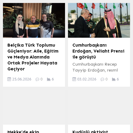
Belçika Türk Toplumu
Cumhurbaşkanı
Güçleniyor: Aile, Eğitim
Erdoğan, Veliaht Prensi
ve Medya Alanında
ile görüştü
Ortak Projeler Hayata
Cumhurbaşkanı Recep
Geçiyor
Tayyip Erdoğan, resmî
Belçika’da yaşayan Türk
ziyaret kapsamında
25.06.2026
0
6
03.02.2026
0
6
toplumunun sosyal ve
bulunduğu Suudi
kültürel yapısını
Arabistan’ın başkenti
güçlendirmeye yönelik
Riyad’da, Suudi Arabistan
önemli adımlar atılıyor.
Veliaht Prensi Muhammed
Bursa Mehir Aile
bin Selman ile bir araya
Platformu (MAP) ve Türk
geldi. ANKARA (İGFA) –
İnternet Medya Birliği
Cumhurbaşkanı Recep
(TİMBİR) temsilcisi
Tayyip Erdoğan, resmî
Gazeteci İpek Yiğit, YTB
temaslarda bulunmak
Mekke’de ekip
Kudüslü aktivist