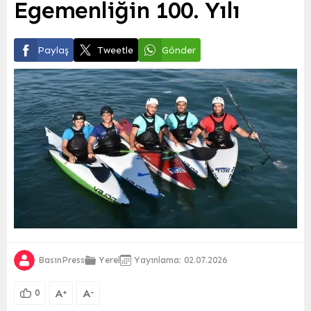
Egemenliğin 100. Yılı
Paylaş
Tweetle
Gönder
BasınPress
Yerel
Yayınlama: 02.07.2026
A
A
+
-
0