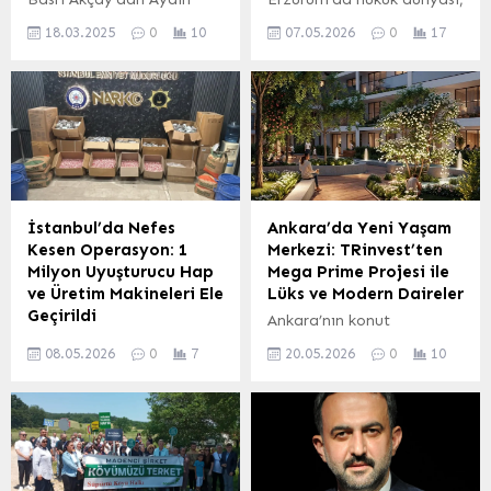
Konut Pazarına Büyük
meslek hayatı boyunca
18.03.2025
0
10
07.05.2026
0
17
Katkı: Akçay İnşaat’tan 10
saygın çalışmalara imza
Dairelik Anlaşma Aydın’ın
atmış avukat Faruk
konut sektöründe önemli
Terzioğlu’nun ani vefatıyla
bir yer edinen Akçay
derin bir yasa boğuldu.
İnşaat, yeni bir projeye
Akşam saatlerinde
daha imza attı. Şirketin
rahatsızlanan Terzioğlu,
sahibi Basri Akçay, kentin
kaldırıldığı hastanede
hızla gelişen bölgelerinden
yapılan tüm müdahalelere
Efeler’de, Akçay 10 projesi
rağmen kurtarılamayarak
İstanbul’da Nefes
Ankara’da Yeni Yaşam
kapsamında 10 dairelik
hayatını kaybetti. Kalp
Kesen Operasyon: 1
Merkezi: TRinvest’ten
önemli bir anlaşmaya
krizi sonucu vefat eden
Milyon Uyuşturucu Hap
Mega Prime Projesi ile
imza attı. Bu yeni proje,...
Terzioğlu, geride derin bir
ve Üretim Makineleri Ele
Lüks ve Modern Daireler
üzüntü bıraktı. Faruk
Geçirildi
Ankara’nın konut
Terzioğlu, sadece
İstanbul Emniyet
ihtiyacına yönelik önemli
avukatlık mesleğindeki
08.05.2026
0
7
20.05.2026
0
10
Müdürlüğü Narkotik
projeler üreten TRinvest,
başarılarıyla değil,...
Suçlarla Mücadele Şube
Mega Prime Projesi ile
Müdürlüğü ekipleri,
dikkatleri üzerine çekiyor.
Bakırköy Cumhuriyet
Başkentin siluetine değer
Başsavcılığı koordinesinde
katacak bu proje, hem
Bayrampaşa ve
ofis hem de rezidans