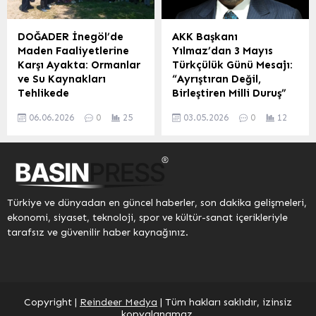
Güngören’de eş zamanlı
konseptiyle alıcılarına
olarak iki adrese ve bir
ayrıcalıklı bir yaşam
araca operasyon
sunuyor. Mega Prime’ın
DOĞADER İnegöl’de
AKK Başkanı
düzenledi. Operasyon
Konumu ve Özellikleri
Maden Faaliyetlerine
Yılmaz’dan 3 Mayıs
sonucunda, uyuşturucu
Mustafa Kemal
Karşı Ayakta: Ormanlar
Türkçülük Günü Mesajı:
madde imalatı ve ticareti
Mahallesi’nde stratejik bir
ve Su Kaynakları
“Ayrıştıran Değil,
yaptığı belirlenen 6 şüpheli
konumda yer alan Mega
Tehlikede
Birleştiren Milli Duruş”
şahıs K.M, M.K, M.K, B.B,
Prime, ulaşım kolaylığı
Bursa’nın İnegöl ilçesine
Ankara Kent Konseyi (AKK)
U.A. ve Z.M. isimleriyle
sağlıyor....
06.06.2026
0
25
03.05.2026
0
12
bağlı Süpürtü ve Eymir
Başkanı Halil İbrahim
yakalanarak gözaltına
köyleri yakınlarındaki
Yılmaz, 3 Mayıs Türkçülük
alındı. Uyuşturucu...
maden ocağı bölgesinde,
Günü dolayısıyla
Doğal ve Yaşamsal
yayımladığı mesajda,
Entegrasyon (DOĞADER)
Türkçülüğün ayrıştırıcı
tarafından çevreye duyarlı
değil, birleştirici bir milli
Türkiye ve dünyadan en güncel haberler, son dakika gelişmeleri,
bir basın açıklaması
duruş olduğunu vurguladı.
ekonomi, siyaset, teknoloji, spor ve kültür-sanat içerikleriyle
düzenlendi. Jandarma
Yılmaz, bu özel günün
tarafsız ve güvenilir haber kaynağınız.
ekiplerinin güvenlik
sadece bir anma değil,
önlemleri aldığı etkinliğe;
aynı zamanda geçmişten
DOĞADER Başkanı Murat
geleceğe uzanan fikri bir
Demir, önceki dönem
sürekliliğin ifadesi
Bursa Kent Konseyi
olduğunu belirtti.
Copyright |
Reindeer Medya
| Tüm hakları saklıdır, izinsiz
Başkanı Prof. Dr. Ertuğrul
Türkçülüğün, bir milletin
kopyalanamaz.