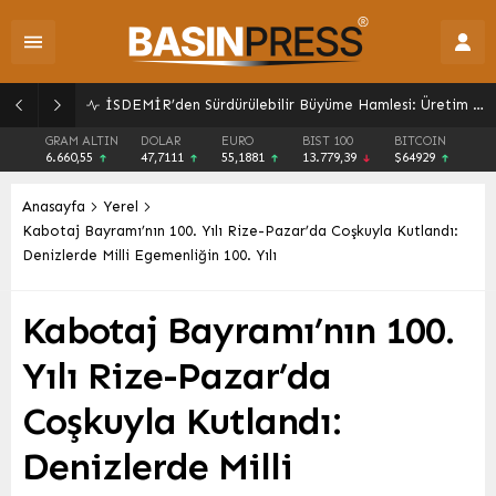
Trabzonspor’dan Tarihi Kombine Satış Rekoru: Taraftar Bağlılığı Zirvede!
GRAM ALTIN
DOLAR
EURO
BIST 100
BITCOIN
6.660,55
47,7111
55,1881
13.779,39
$64929
Anasayfa
Yerel
Kabotaj Bayramı’nın 100. Yılı Rize-Pazar’da Coşkuyla Kutlandı:
Denizlerde Milli Egemenliğin 100. Yılı
Kabotaj Bayramı’nın 100.
Yılı Rize-Pazar’da
Coşkuyla Kutlandı:
Denizlerde Milli