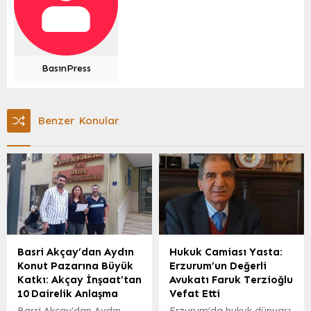
BasınPress
Benzer Konular
Basri Akçay’dan Aydın
Hukuk Camiası Yasta:
Konut Pazarına Büyük
Erzurum’un Değerli
Katkı: Akçay İnşaat’tan
Avukatı Faruk Terzioğlu
10 Dairelik Anlaşma
Vefat Etti
Basri Akçay’dan Aydın
Erzurum’da hukuk dünyası,