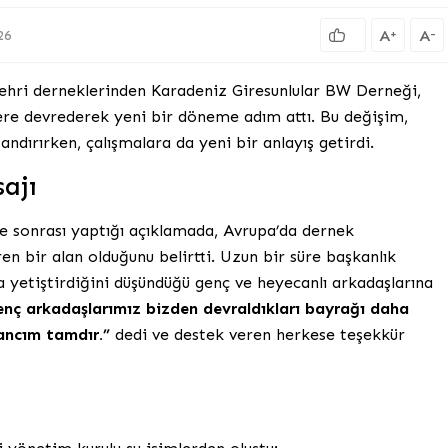
A
A
+
-
26
hri derneklerinden Karadeniz Giresunlular BW Derneği,
ere devrederek yeni bir döneme adım attı. Bu değişim,
andırırken, çalışmalara da yeni bir anlayış getirdi.
ajı
 sonrası yaptığı açıklamada, Avrupa’da dernek
en bir alan olduğunu belirtti. Uzun bir süre başkanlık
a yetiştirdiğini düşündüğü genç ve heyecanlı arkadaşlarına
enç arkadaşlarımız bizden devraldıkları bayrağı daha
ancım tamdır.”
dedi ve destek veren herkese teşekkür