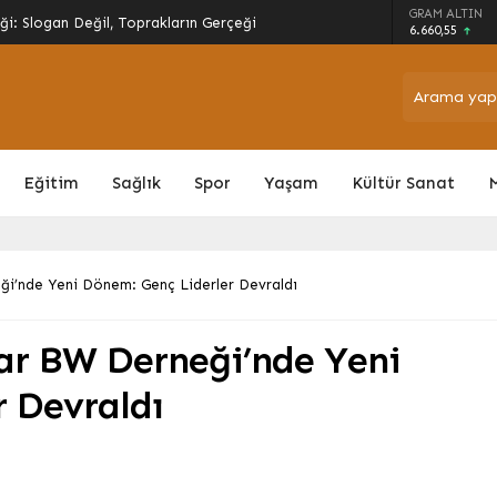
r Büyüme Hamlesi: Üretim Kapasitesi ve
GRAM ALTIN
ıldı
6.660,55
Eğitim
Sağlık
Spor
Yaşam
Kültür Sanat
ği’nde Yeni Dönem: Genç Liderler Devraldı
lar BW Derneği’nde Yeni
r Devraldı