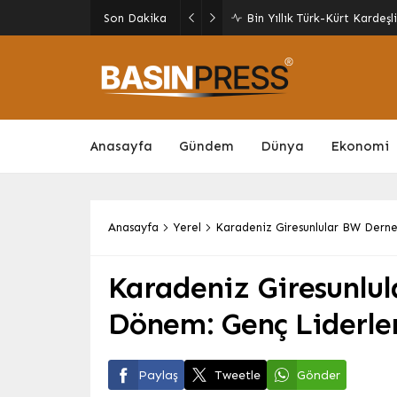
İSDEMİR’den Sürdürülebili
Son Dakika
Enerji Verimliliğine Odaklan
Anasayfa
Gündem
Dünya
Ekonomi
Anasayfa
Yerel
Karadeniz Giresunlular BW Derne
Karadeniz Giresunlu
Dönem: Genç Liderle
Paylaş
Tweetle
Gönder