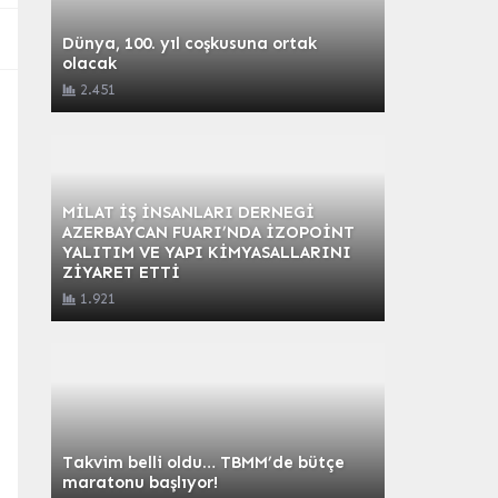
Dünya, 100. yıl coşkusuna ortak
olacak
2.451
MİLAT İŞ İNSANLARI DERNEGİ
AZERBAYCAN FUARI’NDA İZOPOİNT
YALITIM VE YAPI KİMYASALLARINI
ZİYARET ETTİ
1.921
Takvim belli oldu… TBMM’de bütçe
maratonu başlıyor!