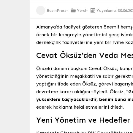
BasınPress
Yerel
Yayınlama: 30.06.20
Almanya’da faaliyet gösteren önemli hemşe
örnek bir kongreyle yönetimini genç isiml
dernekçilik faaliyetlerine yeni bir ivme kaz
Cevat Öksüz’den Veda Mes
Önceki dönem başkanı Cevat Öksüz, kongre
yöneticiliğinin meşakkatli ve sabır gerektir
yaptığını ifade eden Öksüz, görevi başarıyl
devretme kararı aldığını söyledi. Öksüz,
“G
yükseklere taşıyacaklardır, benim buna in
ederek haklarını helal etmelerini diledi.
Yeni Yönetim ve Hedefler