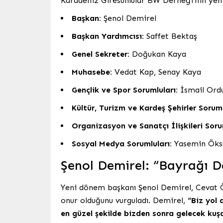
Karadeniz Giresunlular BW Derneği’nin yeni
Başkan:
Şenol Demirel
Başkan Yardımcısı:
Saffet Bektaş
Genel Sekreter:
Doğukan Kaya
Muhasebe:
Vedat Kap, Senay Kaya
Gençlik ve Spor Sorumluları:
İsmail Ordu
Kültür, Turizm ve Kardeş Şehirler Sorum
Organizasyon ve Sanatçı İlişkileri Soru
Sosyal Medya Sorumluları:
Yasemin Öksü
Şenol Demirel: “Bayrağı 
Yeni dönem başkanı Şenol Demirel, Cevat Ö
onur olduğunu vurguladı. Demirel,
“Biz yol 
en güzel şekilde bizden sonra gelecek ku