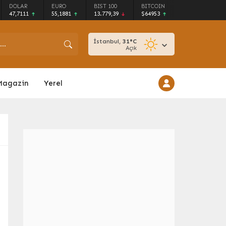
DOLAR
EURO
BIST 100
BITCOIN
47,7111
55,1881
13.779,39
$64953
İstanbul,
31
°C
Açık
Magazin
Yerel