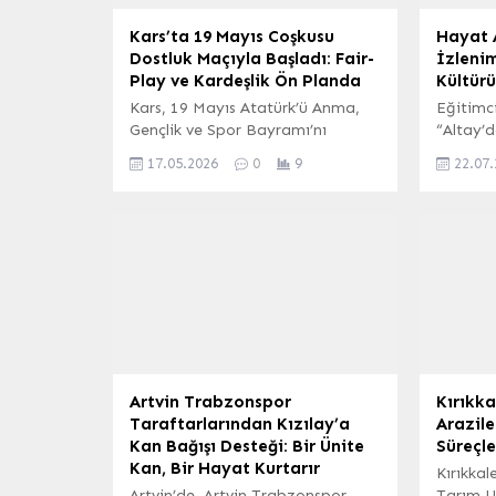
Kars’ta 19 Mayıs Coşkusu
Hayat 
Dostluk Maçıyla Başladı: Fair-
İzlenim
Play ve Kardeşlik Ön Planda
Kültür
Kars, 19 Mayıs Atatürk’ü Anma,
Eğitimc
Gençlik ve Spor Bayramı’nı
“Altay’d
coşkuyla karşılama hazırlıklarına
adlı gezi
17.05.2026
0
9
22.07
başladı. Bu özel bayram
bölümün
öncesinde, Gençlik ve Spor İl
bölgesin
Müdürlüğü personelleri ile spor
yaptığı 
camiasının emektarları arasında
paylaşt
anlamlı bir dostluk maçı
şehirde
düzenlendi. Renkli görüntülere
ortak kü
sahne olan ve fair-play ruhunun
çıkardı.
ön planda tutulduğu karşılaşma,
İzlenim
dostluk, kardeşlik ve birlik
birçok k
beraberlik mesajları...
Novosibi
Artvin Trabzonspor
Kırıkk
Taraftarlarından Kızılay’a
Arazile
Kan Bağışı Desteği: Bir Ünite
Süreçle
Kan, Bir Hayat Kurtarır
Kırıkkal
Artvin’de, Artvin Trabzonspor
Tarım U