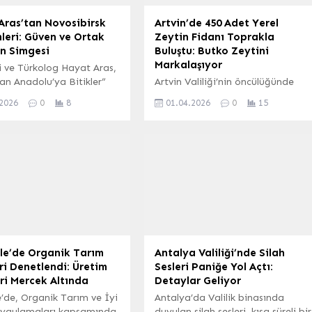
Aras’tan Novosibirsk
Artvin’de 450 Adet Yerel
leri: Güven ve Ortak
Zeytin Fidanı Toprakla
ün Simgesi
Buluştu: Butko Zeytini
Markalaşıyor
i ve Türkolog Hayat Aras,
an Anadolu’ya Bitikler”
Artvin Valiliği’nin öncülüğünde
 yazısı dizisinin ikinci
başlatılan zeytin ekimi
.2026
0
8
01.04.2026
0
15
de, Rusya’nın Sibirya
kampanyası kapsamında, Artvin
deki Novosibirsk’e
Ticaret Borsası tarafından
ziyarete dair izlenimlerini
Salkımlı köyü Toptancılar Sitesi
ı. Aras, bu bölümde
mevkisinde 450 adet Butko
ki güven duygusunu ve
zeytini fidanı toprakla
ltürel bağları ön plana
buluşturularak yeni bir zeytin
 Novosibirsk’e Varış ve İlk
bahçesi oluşturuldu. Fidan dikim
ler Aras, daha önce de
törenine katılan Artvin Valisi
ez ziyaret ettiği
Turan Ergün, Artvin’de son
rsk’e...
yıllarda vatandaşlar, öğrenciler
ve sivil toplum kuruluşlarının
ale’de Organik Tarım
Antalya Valiliği’nde Silah
desteğiyle gerçekleştirilen geniş
ri Denetlendi: Üretim
Sesleri Paniğe Yol Açtı:
çaplı...
ri Mercek Altında
Detaylar Geliyor
e’de, Organik Tarım ve İyi
Antalya’da Valilik binasında
ygulamaları kapsamında
duyulan silah sesleri, kısa süreli bir