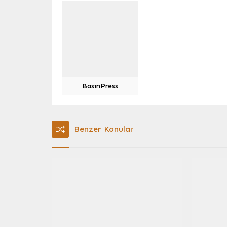
BasınPress
Benzer Konular