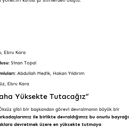
 yönetim kurulu şu isimlerden oluştu:
, Ebru Kara
lusu:
Sinan Topal
mluları:
Abdullah Medik, Hakan Yıldırım
z, Ebru Kara
Daha Yüksekte Tutacağız”
ksüz gibi bir başkandan görevi devralmanın büyük bir
arkadaşlarımız ile birlikte devraldığımız bu onurlu bayrağı
şaklara devretmek üzere en yüksekte tutmaya