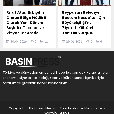
meslektaşları ve
4 öğrencisinin bu sanatta
arkadaşları katılarak
ustalaşarak kendi
merhum gazeteciyi saygı
atölyelerini kurduğunu
Rifat Ataş, Eskişehir
Beypazarı Belediye
ve rahmetle yâd etti.
belirtti. Tespihe olan
Orman Bölge Müdürü
Başkanı Kasap’tan Çin
Kars’ta gerçekleştirilen
ilgisinin 8 yıl önce
Olarak Yeni Dönemi
Büyükelçiliği’ne
anma töreninde Kur’an-ı
başladığını ve merhum
Başlattı: Tecrübe ve
Ziyaret: Kültürel
Kerim okundu ve dualar
ustası Kenan Alan’ın yanı
Vizyon Bir Arada
Tanıtım Vurgusu
edildi. Gazetecilik
sıra Ömer Nasur Güler,
ESKİŞEHİR – Türkiye’nin
Beypazarı Belediye
mesleğine önemli katkılar
Süleyman Gürsoy ve
30.04.2026
0
11
29.06.2026
0
6
ormancılık teşkilatında
Başkanı Tuncer Kasap, Çin
sunan Öner Daşdelen’in
Burak...
önemli bir görev değişimi
Halk Cumhuriyeti Ankara
anısı, sevenlerinin...
yaşandı. Rifat Ataş,
Büyükelçiliği’ne resmi bir
Eskişehir Orman Bölge
ziyaret gerçekleştirdi.
Müdürü olarak atanarak
Ziyarette, Beypazarı’nın
görevine resmen başladı.
zengin tarihi, kültürel
Türkiye ve dünyadan en güncel haberler, son dakika gelişmeleri,
Ataş, görevi İsmail
mirası ve turizm
ekonomi, siyaset, teknoloji, spor ve kültür-sanat içerikleriyle
Çetin’den devraldı. Yeni
potansiyeli hakkında Çin
tarafsız ve güvenilir haber kaynağınız.
görevine başlayan Ataş,
Büyükelçisi Xuebin’e
bölge müdürlüğü
detaylı bilgiler aktarıldı.
binasında üst yönetim
Başkan Kasap,
tarafından karşılandı.
Beypazarı’nın uluslararası
Devir teslim töreninde
alanda tanıtımının
Copyright |
Reindeer Medya
| Tüm hakları saklıdır, izinsiz
karşılıklı iyi dilekler
önemine vurgu yaparak,
kopyalanamaz.