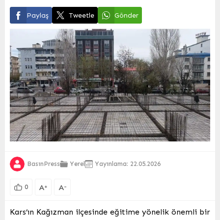
Paylaş
Tweetle
Gönder
BasınPress
Yerel
Yayınlama: 22.05.2026
A
A
+
-
0
Kars’ın Kağızman ilçesinde eğitime yönelik önemli bir