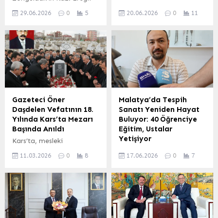
ilçesinde yaz sezonu
Gençlik ve Spor Bakanlığı
29.06.2026
0
5
20.06.2026
0
11
etkinlikleri, Kdz. Ereğli
(GSB) tarafından her yıl
Belediyesi Kent
Türkiye genelinde
Orkestrası’nın muhteşem
düzenlenen GSB Spor
konseriyle start aldı.
Okulları ve GSB Engelsiz
Atahan Yağcı, Serkan
Spor Okulları için kayıtlar
Yılmaz, Volkan Yılmaz,
Elazığ’da başladı. Elazığ
Levent Fota, Batuhan
Gençlik ve Spor İl
Otu, Sercan Daban ve
Müdürlüğü koordinesinde
Sena Danışmaz gibi
yürütülecek programla,
Gazeteci Öner
Malatya’da Tespih
yetenekli isimlerden oluşan
çocuklar ve gençler yaz
Daşdelen Vefatının 18.
Sanatı Yeniden Hayat
orkestra, dinleyicilere
tatilini sporla dolu dolu
Yılında Kars’ta Mezarı
Buluyor: 40 Öğrenciye
unutulmaz anlar yaşattı.
geçirme imkanı bulacak.
Başında Anıldı
Eğitim, Ustalar
Sevilen Şarkılar Amfi
Elazığ’da tamamen
Yetişiyor
Kars’ta, mesleki
Tiyatro’yu Doldurdu
ücretsiz olarak sunulacak
başarılarıyla tanınan
Malatya’da geleneksel
Konser boyunca
spor okullarında,...
11.03.2026
0
8
17.06.2026
0
7
gazeteci Öner Daşdelen,
tespih sanatı, Büyükşehir
vatandaşlar, orkestranın
vefatının 18. yılında
Belediyesi bünyesinde
seslendirdiği...
mezarı başında sevenleri
açılan kurslarla yeniden
tarafından anıldı. Anma
canlanıyor. Yaklaşık 40
programına Daşdelen’in
öğrenciye eğitim veren
ailesi, yakınları,
usta Güler, şimdiye kadar