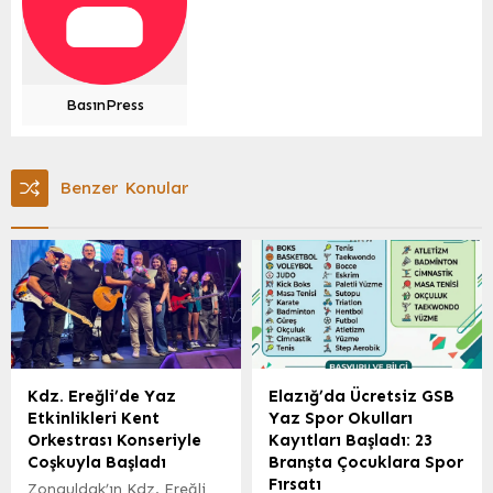
BasınPress
Benzer Konular
Kdz. Ereğli’de Yaz
Elazığ’da Ücretsiz GSB
Etkinlikleri Kent
Yaz Spor Okulları
Orkestrası Konseriyle
Kayıtları Başladı: 23
Coşkuyla Başladı
Branşta Çocuklara Spor
Fırsatı
Zonguldak’ın Kdz. Ereğli