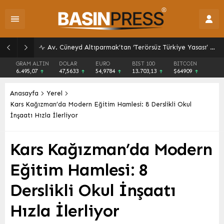
LUUBA RESTAURANT DÜNYA MUTFAĞI kapılarını Denizli’de açıyor!
GRAM ALTIN
DOLAR
EURO
BIST 100
BITCOIN
6.495,07
47,5633
54,9784
13.703,13
$64909
Anasayfa
Yerel
Kars Kağızman’da Modern Eğitim Hamlesi: 8 Derslikli Okul
İnşaatı Hızla İlerliyor
Kars Kağızman’da Modern
Eğitim Hamlesi: 8
Derslikli Okul İnşaatı
Hızla İlerliyor