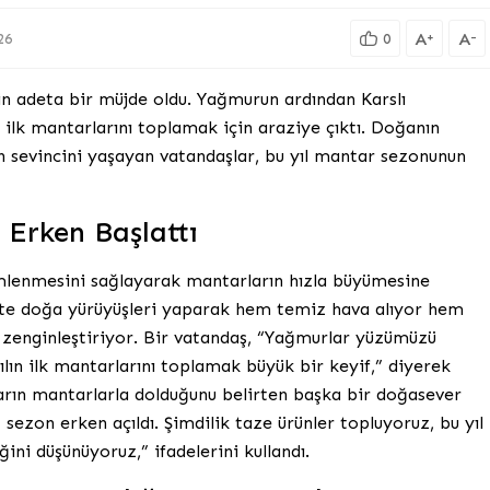
A
A
+
-
26
0
için adeta bir müjde oldu. Yağmurun ardından Karslı
 ilk mantarlarını toplamak için araziye çıktı. Doğanın
 sevincini yaşayan vatandaşlar, bu yıl mantar sezonunun
Erken Başlattı
mlenmesini sağlayarak mantarların hızla büyümesine
likte doğa yürüyüşleri yaparak hem temiz hava alıyor hem
ı zenginleştiriyor. Bir vatandaş, “Yağmurlar yüzümüzü
ılın ilk mantarlarını toplamak büyük bir keyif,” diyerek
arın mantarlarla dolduğunu belirten başka bir doğasever
ezon erken açıldı. Şimdilik taze ürünler topluyoruz, bu yıl
ni düşünüyoruz,” ifadelerini kullandı.