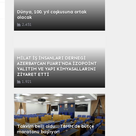
Dünya, 100. yıl coşkusuna ortak
olacak
2.451
MİLAT İŞ İNSANLARI DERNEGİ
AZERBAYCAN FUARI’NDA İZOPOİNT
YALITIM VE YAPI KİMYASALLARINI
ZİYARET ETTİ
1.921
Takvim belli oldu… TBMM’de bütçe
maratonu başlıyor!