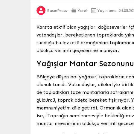
BasınPress
Yerel
Yayınlama: 24.05.20
Kars’ta etkili olan yağışlar, doğaseverler 
vatandaşlar, bereketlenen topraklarda yılın
sunduğu bu lezzetli armağanları toplamanın
oldukça verimli geçeceğine inanıyor.
Yağışlar Mantar Sezonunu 
Bölgeye düşen bol yağmur, toprakların ne
olanak tanıdı. Vatandaşlar, aileleriyle bir
de topladıkları taze mantarlarla sofraların
güldürdü, toprak adeta bereket fışkırıyor. Y
memnuniyetini dile getirdi. Ormanlık alanl
ise, “Toprağın nemlenmesiyle beklediğimiz s
mantar mevsiminin oldukça verimli geçeceği