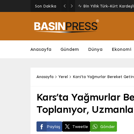
İSDEMİR’den Sürdürülebili
Son Dakika
Enerji Verimliliğine Odaklan
Anasayfa
Gündem
Dünya
Ekonomi
Anasayfa
Yerel
Kars’ta Yağmurlar Bereket Getir
Kars’ta Yağmurlar Be
Toplanıyor, Uzmanla
Paylaş
Tweetle
Gönder