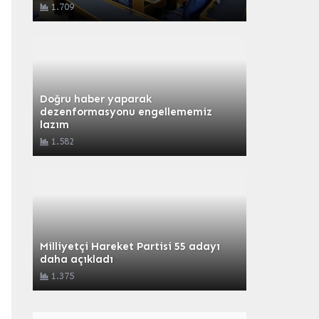
1.709
Doğru haber yaparak
dezenformasyonu engellememiz
lazım
1.582
Milliyetçi Hareket Partisi 55 adayı
daha açıkladı
1.375