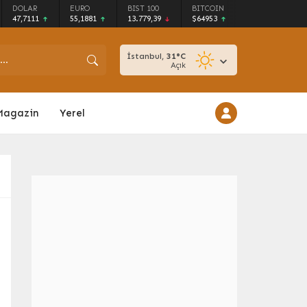
DOLAR
EURO
BIST 100
BITCOIN
47,7111
55,1881
13.779,39
$64953
İstanbul,
31
°C
Açık
Magazin
Yerel