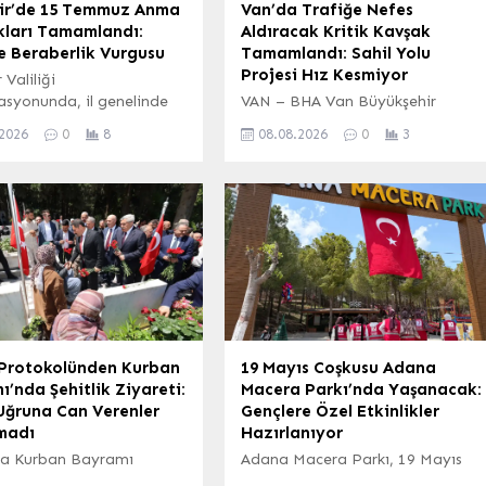
sir’de 15 Temmuz Anma
Van’da Trafiğe Nefes
kları Tamamlandı:
Aldıracak Kritik Kavşak
ve Beraberlik Vurgusu
Tamamlandı: Sahil Yolu
Projesi Hız Kesmiyor
 Valiliği
asyonunda, il genelinde
VAN – BHA Van Büyükşehir
en kamu çalışmaları ve
Belediyesi, şehrin çehresini
.2026
0
8
08.08.2026
0
3
gündemindeki önemli
değiştirecek vizyon projelerinden
r değerlendirildi. Vali
Sahil Yolu çalışmalarını aralıksız
ldak, ilçe ziyaretleri
sürdürüyor. Projenin en kritik
nda vatandaşlarla bir
noktalarından biri olan İskele
elerek kamu hizmetlerinin
sahil başındaki kavşak
i takibini ve kurumlar
düzenlemesi başarıyla
ordinasyonu ele aldı. 15
tamamlanarak, Sahil Yolu’nun 2.
Hazırlıkları Masaya
ve 3. etapları kesintisiz ve
ı Görüşmelerin ana
doğrudan bir bağlantı ağına
maddelerinden biri de
kavuştu. Kavşak Düzenlemesiyle
an 15 Temmuz Demokrasi
Trafik Akışı Rahatlayacak
Protokolünden Kurban
19 Mayıs Coşkusu Adana
Bölgede gerçekleştirilen
’nda Şehitlik Ziyareti:
Macera Parkı’nda Yaşanacak:
kamulaştırma...
Uğruna Can Verenler
Gençlere Özel Etkinlikler
madı
Hazırlanıyor
a Kurban Bayramı
Adana Macera Parkı, 19 Mayıs
yla il protokolü
Atatürk’ü Anma, Gençlik ve Spor