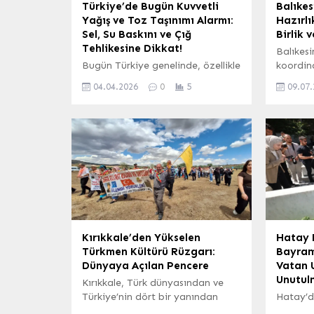
Türkiye’de Bugün Kuvvetli
Balıke
Yağış ve Toz Taşınımı Alarmı:
Hazırlı
Sel, Su Baskını ve Çığ
Birlik 
Tehlikesine Dikkat!
Balıkesir
Bugün Türkiye genelinde, özellikle
koordin
batı bölgelerde etkili olması
yürütül
04.04.2026
0
5
09.07
beklenen yağışlar için kuvvetli
kentin 
yağış uyarısı yapıldı. Ege kıyıları
başlıkla
başta olmak üzere, Akdeniz sahil
Hasan Şı
şeridinde gök gürültülü
kapsamı
sağanakların etkili olacağı
araya g
tahmin ediliyor. Meteoroloji
sahadak
yetkilileri, bu bölgelerde
arası ko
yaşanabilecek olası sel ve su
Temmuz 
baskınlarına karşı vatandaşları
Yatırıld
dikkatli olmaya çağırdı.
gündem 
Güneydoğu Anadolu Bölgesi’nde
yaklaş
Kırıkkale’den Yükselen
Hatay 
ise Kuzey...
ve...
Türkmen Kültürü Rüzgarı:
Bayramı
Dünyaya Açılan Pencere
Vatan 
Unutul
Kırıkkale, Türk dünyasından ve
Türkiye’nin dört bir yanından
Hatay’d
gelen katılımcıların yoğun ilgi
dolayısı