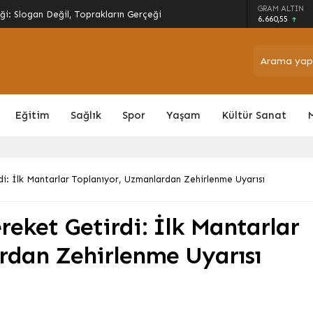
r Büyüme Hamlesi: Üretim Kapasitesi ve
GRAM ALTIN
ıldı
6.660,55
Eğitim
Sağlık
Spor
Yaşam
Kültür Sanat
di: İlk Mantarlar Toplanıyor, Uzmanlardan Zehirlenme Uyarısı
reket Getirdi: İlk Mantarlar
rdan Zehirlenme Uyarısı