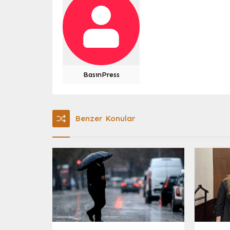
BasınPress
Benzer Konular