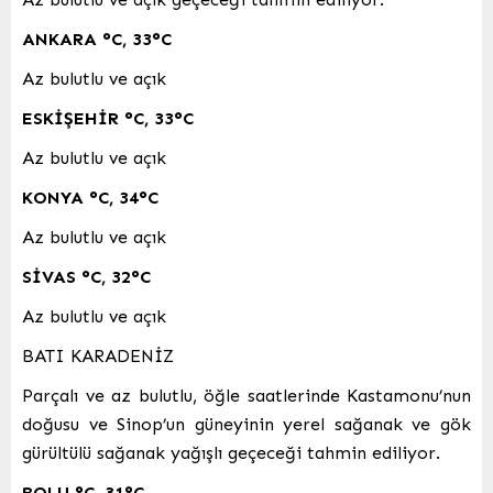
ANKARA
°C
,
33°C
Az bulutlu ve açık
ESKİŞEHİR
°C
,
33°C
Az bulutlu ve açık
KONYA
°C
,
34°C
Az bulutlu ve açık
SİVAS
°C
,
32°C
Az bulutlu ve açık
BATI KARADENİZ
Parçalı ve az bulutlu, öğle saatlerinde Kastamonu’nun
doğusu ve Sinop’un güneyinin yerel sağanak ve gök
gürültülü sağanak yağışlı geçeceği tahmin ediliyor.
BOLU
°C
,
31°C