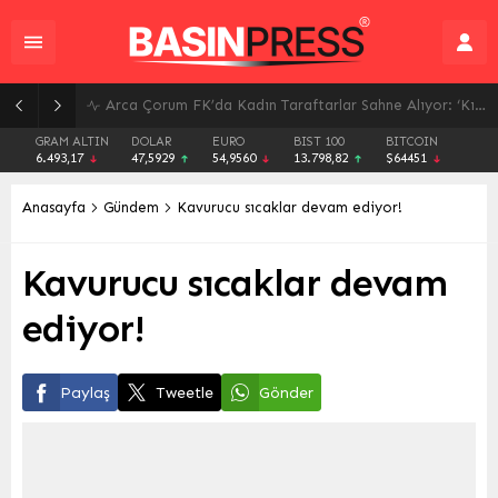
Arca Çorum FK’da Kadın Taraftarlar Sahne Alıyor: ‘Kırmızı Kanatlar’ Tribünlere Güç Katacak
GRAM ALTIN
DOLAR
EURO
BIST 100
BITCOIN
6.493,17
47,5929
54,9560
13.798,82
$64451
Anasayfa
Gündem
Kavurucu sıcaklar devam ediyor!
Kavurucu sıcaklar devam
ediyor!
Paylaş
Tweetle
Gönder