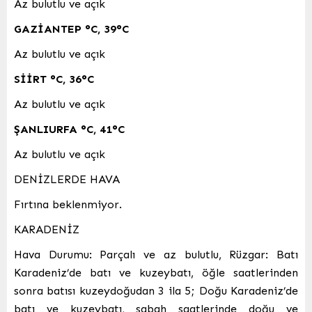
Az bulutlu ve açık
GAZİANTEP
°C
,
39°C
Az bulutlu ve açık
SİİRT
°C
,
36°C
Az bulutlu ve açık
ŞANLIURFA
°C
,
41°C
Az bulutlu ve açık
DENİZLERDE HAVA
Fırtına beklenmiyor.
KARADENİZ
Hava Durumu: Parçalı ve az bulutlu, Rüzgar: Batı
Karadeniz’de batı ve kuzeybatı, öğle saatlerinden
sonra batısı kuzeydoğudan 3 ila 5; Doğu Karadeniz’de
batı ve kuzeybatı, sabah saatlerinde doğu ve