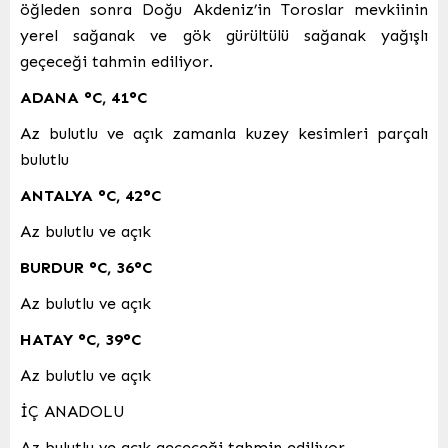
öğleden sonra Doğu Akdeniz’in Toroslar mevkiinin
yerel sağanak ve gök gürültülü sağanak yağışlı
geçeceği tahmin ediliyor.
ADANA
°C
,
41°C
Az bulutlu ve açık zamanla kuzey kesimleri parçalı
bulutlu
ANTALYA
°C
,
42°C
Az bulutlu ve açık
BURDUR
°C
,
36°C
Az bulutlu ve açık
HATAY
°C
,
39°C
Az bulutlu ve açık
İÇ ANADOLU
Az bulutlu ve açık geçeceği tahmin ediliyor.