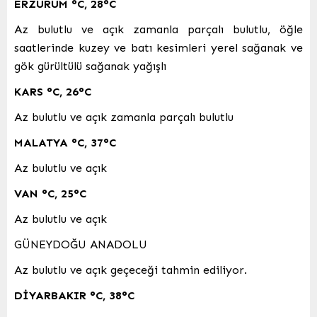
ERZURUM
°C
,
28°C
Az bulutlu ve açık zamanla parçalı bulutlu, öğle
saatlerinde kuzey ve batı kesimleri yerel sağanak ve
gök gürültülü sağanak yağışlı
KARS
°C
,
26°C
Az bulutlu ve açık zamanla parçalı bulutlu
MALATYA
°C
,
37°C
Az bulutlu ve açık
VAN
°C
,
25°C
Az bulutlu ve açık
GÜNEYDOĞU ANADOLU
Az bulutlu ve açık geçeceği tahmin ediliyor.
DİYARBAKIR
°C
,
38°C