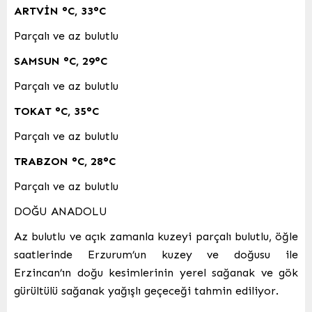
ARTVİN
°C
,
33°C
Parçalı ve az bulutlu
SAMSUN
°C
,
29°C
Parçalı ve az bulutlu
TOKAT
°C
,
35°C
Parçalı ve az bulutlu
TRABZON
°C
,
28°C
Parçalı ve az bulutlu
DOĞU ANADOLU
Az bulutlu ve açık zamanla kuzeyi parçalı bulutlu, öğle
saatlerinde Erzurum’un kuzey ve doğusu ile
Erzincan’ın doğu kesimlerinin yerel sağanak ve gök
gürültülü sağanak yağışlı geçeceği tahmin ediliyor.