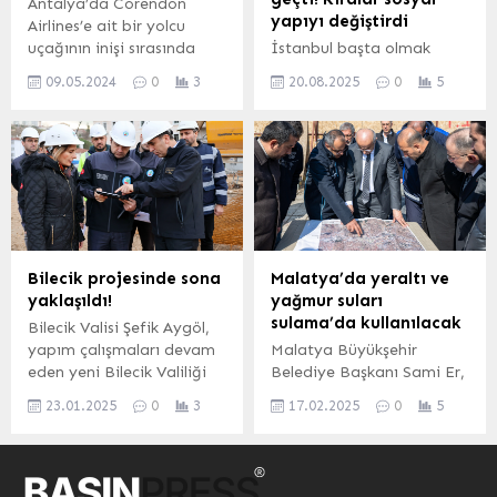
Antalya’da Corendon
Belözoğlu, başkent
diledi. MANİSA (İFGA) –
yapıyı değiştirdi
Airlines’e ait bir yolcu
ekibinin başında maça
31 Mart tarihinde yapılan
uçağının inişi sırasında
İstanbul başta olmak
çıkacak. Karşılaşmada
yerel seçimlerin ardından
lastiği patladı. 9 Mayıs
üzere büyük kentlerde
hakem Mert Güzenge
vatandaşların büyük...
09.05.2024
0
3
20.08.2025
0
5
2024, 14:40 yayınlandı
artan kira fiyatlarının ve
düdük çalacak.
Antalya’da yolcu uçağının
konutların yatırım aracına
Güzenge’nin...
lastiği patladı Corendon
dönüşmesinin, orta ve alt
Airlines Köln-Gazipaşa
gelir gruplarını kent
uçuşunu yapan yolcu
merkezlerinden dışlayarak
uçağının piste inişi
paylaşımlı ev sistemini
sırasında müteakip lastiği
zorunlu hale getirdi.
patladı; ön dikmesi hasar
İSTANBUL (İGFA) –
aldı....
Sosyolog Dr. Berat Dağ,
Bilecik projesinde sona
Malatya’da yeraltı ve
İstanbul’daki kira
yaklaşıldı!
yağmur suları
artışlarının New York’u
sulama’da kullanılacak
Bilecik Valisi Şefik Aygöl,
geride bıraktığını,
yapım çalışmaları devam
Malatya Büyükşehir
paylaşımlı evlere
eden yeni Bilecik Valiliği
Belediye Başkanı Sami Er,
yönelimin ekonomik ve
ve İl Emniyet Müdürlüğü
yağmursuyu ve yer altı
sosyolojik dönüşüm
23.01.2025
0
3
17.02.2025
0
5
binalarında incelemelerde
sularını sulama amaçlı
getirdiğini...
bulundu.
olarak kullanılabilmesi için,
MASKİ Genel Müdürlüğü ve
Emlak Konut işbirliği ile