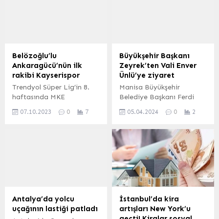
Belözoğlu’lu
Büyükşehir Başkanı
Ankaragücü’nün ilk
Zeyrek’ten Vali Enver
rakibi Kayserispor
Ünlü’ye ziyaret
Trendyol Süper Lig’in 8.
Manisa Büyükşehir
haftasında MKE
Belediye Başkanı Ferdi
Ankaragücü bugün evinde
Zeyrek, 31 Mart Yerel
07.10.2023
0
7
05.04.2024
0
2
Mondihome Kayserispor’u
Seçimleri’nin ardından
konuk edecek. 7 Ekim
Manisa Büyükşehir
2023, 12:08 yayınlandı
Belediye Başkanlığı
Belözoğlu’lu
koltuğuna oturmasının
Ankaragücü’nün ilk rakibi
ardından ilk ziyaretini
Kayserispor Eryaman
şehrin Valisi Enver Ünlü’ye
Stadyumu’nda oynanacak
gerçekleştirdi. Manisa
karşılaşma saat 16.00’da
Valisi Enver Ünlü, Manisa
başlayacak mücadelede
Büyükşehir Belediye
Antalya’da yolcu
İstanbul’da kira
sarı lacivertlilerin yeni
Başkanı Ferdi Zeyrek’i
uçağının lastiği patladı
artışları New York’u
teknik direktörü Emre
tebrik ederek, başarılar
geçti! Kiralar sosyal