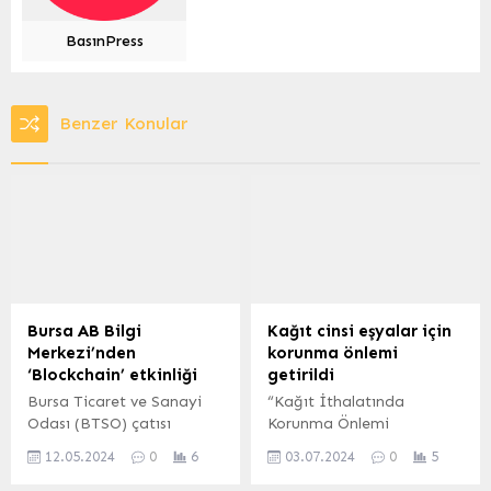
BasınPress
Benzer Konular
Bursa AB Bilgi
Kağıt cinsi eşyalar için
Merkezi’nden
korunma önlemi
‘Blockchain’ etkinliği
getirildi
Bursa Ticaret ve Sanayi
“Kağıt İthalatında
Odası (BTSO) çatısı
Korunma Önlemi
altında faaliyet gösteren
Uygulanmasına İlişkin
12.05.2024
0
6
03.07.2024
0
5
Bursa AB Bilgi Merkezi,
Karar”ın Resmi Gazete’de
günümüzde hızla gelişen
yayımlanması sonrasında