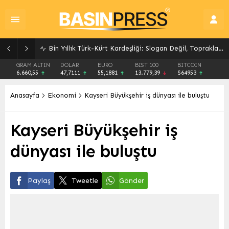
Bin Yıllık Türk-Kürt Kardeşliği: Slogan Değil, Toprakların Gerçeği
GRAM ALTIN
DOLAR
EURO
BIST 100
BITCOIN
6.660,55
47,7111
55,1881
13.779,39
$64953
Anasayfa
Ekonomi
Kayseri Büyükşehir iş dünyası ile buluştu
Kayseri Büyükşehir iş
dünyası ile buluştu
Paylaş
Tweetle
Gönder