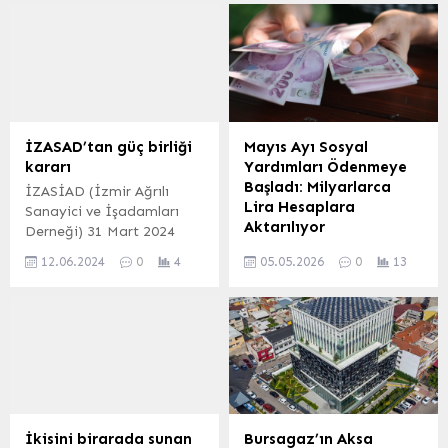
Blockchain teknolojilerine
düzenlemeyle ilgili Obdan
yönelik önemli bir etkinliğe
Sistem Genel Müdürü Arkın
imza attı. BURSA (İGFA) –
Obdan görüş ve
Bursa AB Bilgi Merkezi
değerlendirmelerde
tarafından düzenlenen
bulundu. ANKARA (İGFA) –
‘Blockchain Teknolojilerinin
Resmi Gazete’de
Endüstriyel Kullanımı’
yayımlanan kağıt
İZASAD’tan güç birliği
Mayıs Ayı Sosyal
programı BTSO Ana
ithalatına korunma önlemi
kararı
Yardımları Ödenmeye
Hizmet Binası’nda
uygulanmasına ilişkin
Başladı: Milyarlarca
İZASİAD (İzmir Ağrılı
düzenlendi. Programın
Cumhurbaşkanı kararına
Lira Hesaplara
Sanayici ve İşadamları
açılışında konuşan BTSO
göre, ek mali yükümlülük
Aktarılıyor
Derneği) 31 Mart 2024
Yönetim Kurulu...
şeklinde uygulanacak
Mahalli İdareler
Sosyal yardımlar
korunma önlemi; Birincil
12.06.2024
0
4
05.05.2026
0
13
seçimleriyle İzmir
kapsamında Mayıs ayı
elyaf ondüle (fluting)
Belediye Meclis
ödemeleri başladı. Aile ve
kağıdı...
Üyeliklerine seçilen Ağrılı
Sosyal Hizmetler Bakanı
hemşehrileri olan Meclis
Mahinur Özdemir Göktaş,
üyeleri onuruna akşam
yaptığı açıklamada, bu ay
yemeği düzenledi.
içerisinde yaşlı ve engelli
Toplantıda ağrılı
vatandaşlara yönelik
İşadamları Güç Birliği
toplam 8,4 milyar liralık
kararı alarak yeni hedefler
ödemenin
İkisini birarada sunan
Bursagaz’ın Aksa