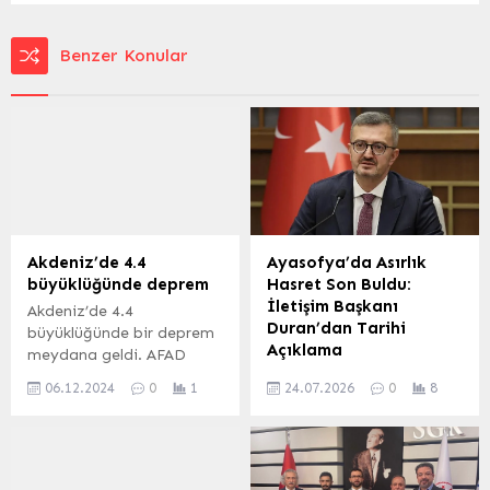
Benzer Konular
Akdeniz’de 4.4
Ayasofya’da Asırlık
büyüklüğünde deprem
Hasret Son Buldu:
İletişim Başkanı
Akdeniz’de 4.4
Duran’dan Tarihi
büyüklüğünde bir deprem
Açıklama
meydana geldi. AFAD
verilerine göre, deprem 5
Cumhurbaşkanlığı İletişim
06.12.2024
0
1
24.07.2026
0
8
Aralık 2024 tarihinde saat
Başkanı Burhanettin
23.53’te kaydedildi. 6
Duran, Ayasofya-i Kebîr
Aralık 2024, 00:08
Cami-i Şerifi’nin yeniden
yayınlandı ANKARA-BHA
ibadete açılışının yıl
Akdeniz’de 4.4
dönümüne özel bir