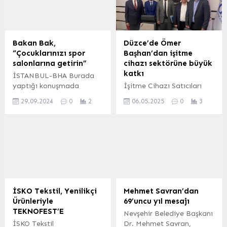
büyüklüğünde bir deprem
paylaşımda bulundu.
meydana geldi. AFAD
Duran, sosyal medya
verilerine göre, deprem 5
hesabı üzerinden yaptığı
Aralık 2024...
açıklamada, bu tarihi anın
Bakan Bak,
Düzce’de Ömer
milletin iradesinin bir
“Çocuklarınızı spor
Başhan’dan işitme
yansıması olduğunu
salonlarına getirin”
cihazı sektörüne büyük
belirtti. Ayasofya’nın Asli
katkı
İSTANBUL-BHA Burada
Hüviyetine Dönüşü 24
yaptığı konuşmada
İşitme Cihazı Satıcıları
Temmuz 2020’de
ailelere seslenen Bakan
Derneği (Hay-Der)
Ayasofya-i Kebîr Cami-i
29.09.2024
0
2
06.05.2025
0
3
Bak, “Çocuklarınızı spor
Yönetim Kurulu Üyesi
Şerifi’nde 86 yıl aradan
salonlarına getirin. Bunu
Ömer Başhan, SGK Kurum
sonra ilk...
çağrımın sebebi;
Başkanlığı ve Genel Sağlık
çocuklarımızın kötü
Sigortası (GSS) Genel
alışkanlıklardan uzak
Müdürlüğü ile yaptığı
durması içindir. Spor aynı
temaslar sonucunda, 2 bin
zamanda diyabet,
500 işitme cihazı
obezite gibi çağımızın
merkezini ilgilendiren
hastalıklarından uzak
önemli bir adım attı.
İSKO Tekstil, Yenilikçi
Mehmet Savran’dan
tutar. Herkesi spor
Ürünleriyle
69’uncu yıl mesajı
yapmaya davet
TEKNOFEST’E
Nevşehir Belediye Başkanı
ediyorum.” dedi. Gençlik
İSKO Tekstil
Dr. Mehmet Savran,