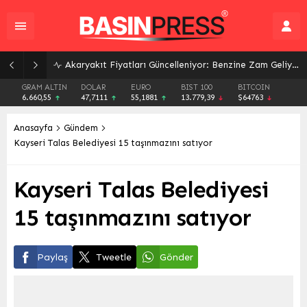
Akaryakıt Fiyatları Güncelleniyor: Benzine Zam Geliyor, İşte Yeni Rakamlar
GRAM ALTIN
DOLAR
EURO
BIST 100
BITCOIN
6.660,55
47,7111
55,1881
13.779,39
$64763
Anasayfa
Gündem
Kayseri Talas Belediyesi 15 taşınmazını satıyor
Kayseri Talas Belediyesi
15 taşınmazını satıyor
Paylaş
Tweetle
Gönder