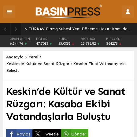
YÖKDİL/2 Sınavı 9 Ağustos’ta: Detaylar, Süre ve Sonuç Tarihi
GRAM ALTIN
DOLAR
EURO
BIST 100
BITCOIN
6.544,76
47,7013
55,0086
13.798,82
$64278
Anasayfa
Yerel
Keskin’de Kültür ve Sanat Rüzgarı: Kasaba Ekibi Vatandaşlarla
Buluştu
Keskin’de Kültür ve Sanat
Rüzgarı: Kasaba Ekibi
Vatandaşlarla Buluştu
Paylaş
Tweetle
Gönder