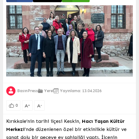
BasınPress
Yerel
Yayınlama: 13.04.2026
A
A
+
-
0
Kırıkkale’nin tarihi ilçesi Keskin,
Hacı Taşan Kültür
Merkezi
‘nde düzenlenen özel bir etkinlikle kültür ve
sanat dolu bir geceye ev sahipliği yaptı. İlçenin