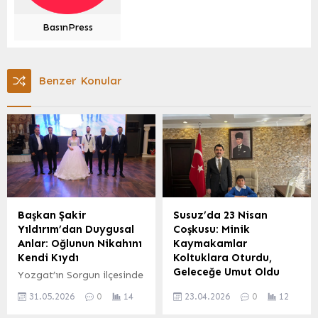
BasınPress
Benzer Konular
Başkan Şakir
Susuz’da 23 Nisan
Yıldırım’dan Duygusal
Coşkusu: Minik
Anlar: Oğlunun Nikahını
Kaymakamlar
Kendi Kıydı
Koltuklara Oturdu,
Geleceğe Umut Oldu
Yozgat’ın Sorgun ilçesinde
düzenlenen görkemli bir
Kars’ın Susuz ilçesinde, 23
31.05.2026
0
14
23.04.2026
0
12
törenle hayatını Hilal
Nisan Ulusal Egemenlik ve
Yıldırım ile birleştiren Ali
Çocuk Bayramı coşkusu