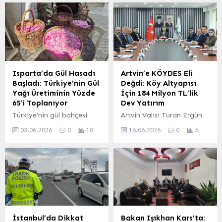
Yıldırım’ın nikahını,
yaşandı. Bu özel günde,
Gülşehir Belediye Başkanı
Susuz Kaymakamı
Şakir Yıldırım kıydı.
Muhammed Emin Tutal,
Törene, Yozgat Valisi
makamını temsili olarak
Mehmet Ali Özkan, Sorgun
öğrencilere devretti. 100.
Kaymakamı Abdurrezzak
Yıl İlkokulu 4/A sınıfı
Canpolat, Büyük Birlik
öğrencileri Edanaz
Isparta’da Gül Hasadı
Artvin’e KÖYDES Eli
Partisi (BBP) il ve ilçe
Şimşekliel ve Ömer Hattap
Başladı: Türkiye’nin Gül
Değdi: Köy Altyapısı
yöneticileri, siyasetçiler,
Minkara, kaymakamlık
Yağı Üretiminin Yüzde
İçin 184 Milyon TL’lik
bürokratlar ve çok sayıda
koltuğuna oturarak günün
65’i Toplanıyor
Dev Yatırım
davetli katılarak çiftin
anlamını ve önemini
Türkiye’nin gül bahçesi
Artvin Valisi Turan Ergün
mutluluğuna ortak oldu....
yaşadı. Büyük bir heyecan
olarak bilinen ve dünya gül
başkanlığında toplanan
ve gururla...
03.06.2026
0
10
16.06.2026
0
5
yağı üretiminin önemli bir
Köylerin Alt Yapısını
kısmını karşılayan
Destekleme Projesi
Isparta’da, 2024 yılı gül
(KÖYDES) İl Tahsisat
hasadı başladı. Çiftçiler,
Komisyonu, kenttin
güneşin yağ oranını
kalkınması için önemli bir
düşürmeden en yüksek
karara imza attı. Valilik
verimi alabilmek için
Toplantı Salonu’nda
sabahın erken saatlerinde
gerçekleşen toplantıda,
gül bahçelerinde toplama
Artvin merkez ve ilçeleri
İstanbul’da Dikkat
Bakan Işıkhan Kars’ta: