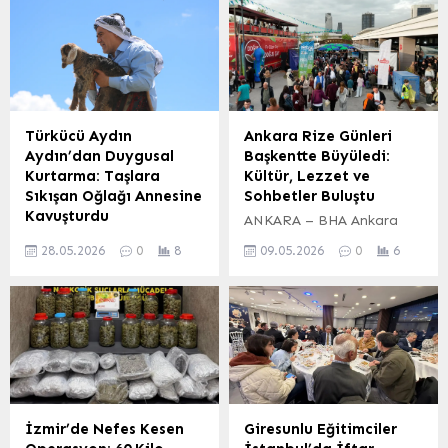
Türkücü Aydın
Ankara Rize Günleri
Aydın’dan Duygusal
Başkentte Büyüledi:
Kurtarma: Taşlara
Kültür, Lezzet ve
Sıkışan Oğlağı Annesine
Sohbetler Buluştu
Kavuşturdu
ANKARA – BHA Ankara
Hakkari’nin Bağışlı
Rize Dernekleri
28.05.2026
0
8
09.05.2026
0
6
Köyü’nde Kurban Bayramı
Federasyonu (RİDEF)
tatilini geçiren türkücü
tarafından Rize Valiliği ve
Aydın Aydın, yol kenarında
Rize Belediyesi’nin
sürekli ses veren bir anne
destekleriyle düzenlenen
keçiden şüphelenerek olay
Rize Günleri, Başkent’te
yerine yöneldi. Taşların
yoğun ilgi görmeye
arasında sıkışmış bir yavru
devam ediyor. Etkinlik,
keçiyle karşılaşan sanatçı,
Rize’nin zengin kültürel
tek tek taşları kaldırarak
mirasını, doğal
İzmir’de Nefes Kesen
Giresunlu Eğitimciler
minik oğlağı kurtardı.
güzelliklerini, eşsiz