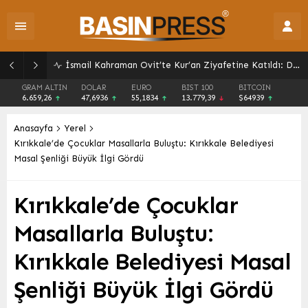
Malatya’da Ulaşım Yatırımlarında Son Perde: Havalimanı Eylül’de, Çevre Yolu Ekim’de Açılıyor
GRAM ALTIN
DOLAR
EURO
BIST 100
BITCOIN
6.659,26
47,6936
55,1834
13.779,39
$64939
Anasayfa
Yerel
Kırıkkale’de Çocuklar Masallarla Buluştu: Kırıkkale Belediyesi
Masal Şenliği Büyük İlgi Gördü
Kırıkkale’de Çocuklar
Masallarla Buluştu:
Kırıkkale Belediyesi Masal
Şenliği Büyük İlgi Gördü