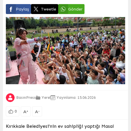
Paylaş
Tweetle
Gönder
BasınPress
Yerel
Yayınlama: 15.06.2026
A
A
+
-
0
Kırıkkale Belediyesi’nin ev sahipliği yaptığı Masal