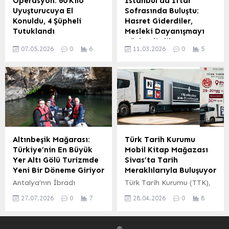
Operasyon: 60 Kilo
İstanbul’da İftar
Kurtarılan yavru, annesine
gastronomisini ve sosyal
Uyuşturucuya El
Sofrasında Buluştu:
teslim edilirken, bu anlar
yaşamını Ankaralılarla
Konuldu, 4 Şüpheli
Hasret Giderdiler,
çevredekilere duygusal
buluşturuyor. Başkentte
Tutuklandı
Mesleki Dayanışmayı
anlar yaşattı. Yaşanan
Rize Rüzgarı Esti
Güçlendirdiler
İzmir’de polis ekiplerinin
olayın...
Etkinlikler kapsamında
07.05.2026
0
6
11.03.2026
0
5
düzenlediği iki ayrı
İstanbul’da Giresunlu
düzenlenen ‘Nayla 6
operasyonda, piyasa
Eğitimciler Derneği
Sohbetleri’nde, Rize’nin
değeri yüksek 60 kilo 200
(İSGEDER) tarafından
gelecek...
gram uyuşturucu madde
düzenlenen geleneksel
ele geçirildi. Operasyonlar
iftar programı, eğitim
sonucunda gözaltına
camiasının önde gelen
alınan 4 şüpheli,
isimlerini Ramazan’ın
çıkarıldıkları mahkemece
manevi atmosferinde bir
tutuklanarak cezaevine
araya getirdi. İstanbul’da
Altınbeşik Mağarası:
Türk Tarih Kurumu
gönderildi. Uyuşturucu
2007 yılından bu yana
Türkiye’nin En Büyük
Mobil Kitap Mağazası
Ticareti Yapanlara Yönelik
faaliyet gösteren
Yer Altı Gölü Turizmde
Sivas’ta Tarih
Kapsamlı Soruşturma
İSGEDER, bu yıl da
Yeni Bir Döneme Giriyor
Meraklılarıyla Buluşuyor
İzmir ve Karşıyaka
eğitimciler arasındaki
Antalya’nın İbradı
Türk Tarih Kurumu (TTK),
Cumhuriyet
bağları güçlendirmeyi
ilçesinde bulunan ve
tarih bilincini
başsavcılıklarının
amaçlayan anlamlı bir
27.07.2026
0
7
28.04.2026
0
8
Türkiye’nin en büyük,
yaygınlaştırmak ve
koordinesinde yürütülen
buluşmaya ev sahipliği
dünyanın ise üçüncü büyük
akademik yayınlarını daha
soruşturma, uyuşturucu
yaptı. Programa, halen
yer altı gölüne ev sahipliği
geniş kitlelerle
ticareti yaptığı tespit
görevde olan ve emekli