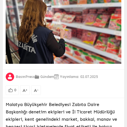
BasınPress
Gündem
Yayınlama: 02.07.2025
A
A
+
-
0
Malatya Büyükşehir Belediyesi Zabıta Daire
Başkanlığı denetim ekipleri ve İl Ticaret Müdürlüğü
ekipleri, kent genelindeki market, bakkal, manav ve
benzeri ticari işletmelerde fiyat etiketi ile haksız