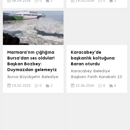
04.09.2024
0
2
19.05.2024
0
3
Cavit Erkılınç’ın konuşması
kuruluşu SunExpress, 2024
ile başladı. Kurumun son
yazında İzmir uçuşlarında
dönemde gerçekleştirdiği
kapasite artırıyor.
çalışmalar hakkında Genel
Havayolu şirketi 2024’te
Kurul üyelerini bilgilendiren
4,7 milyonu İzmir Adnan
Erkılınç, basın sektörünü
Menderes
ilgilendiren güncel
Havalimanı’ndan olmak
konulara ilişkin görüşlerini
üzere toplamda 15 milyon
paylaştı. Yeni teşkilat
yolcu taşımayı planladı.
Marmara’nın çığlığına
Karacabey’de
yapılanmamız iş
İZMİR (İGFA) – Bu yaz
Bursa’dan ses oldular!
başkanlık koltuğuna
süreçlerimizi hızlandıracak
İzmir hattında 7 yeni rota
Başkan Bozbey:
Baran oturdu
Basın İlan Kurumu’nun 28
sunan SunExpress,
Duymazdan gelemeyiz
Karacabey Belediye
olan şube sayısının 15’e
İzmir’den iç ve dış
Bursa Büyükşehir Belediye
Başkanı Fatih Karabatı 23
düşmesini...
hatlarda haftada
Başkanı Mustafa Bozbey,
Nisan Ulusal Egemenlik ve
toplam...
19.02.2025
0
2
23.04.2024
0
4
Marmara Denizi’nin “Ben
Çocuk Bayramı
ölüyorum, can
kapsamında başkanlık
çekişiyorum. Bir şeyler
koltuğunu TOKİ Şehit
yapın. Tedbirleri etkili bir
Yüzbaşı Erhan Kındır
şekilde alın” dediğini
İlkokulu öğrencisi Baran
söyleyerek, “Marmara’nın
Karataş’a devretti. BURSA
çığlığını duymazdan
(İGFA) – Karacabey
gelemeyiz. Yerel ve genel
Belediye Başkanı Fatih