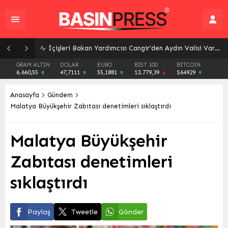
İçişleri Bakan Yardımcısı Cangir’den Aydın Valisi Varol’a Ziyaret: Güvenlik ve Koordinasyon Masada
GRAM ALTIN
DOLAR
EURO
BIST 100
BITCOIN
6.660,55
47,7111
55,1881
13.779,39
$64929
Anasayfa
Gündem
Malatya Büyükşehir Zabıtası denetimleri sıklaştırdı
Malatya Büyükşehir
Zabıtası denetimleri
sıklaştırdı
Paylaş
Tweetle
Gönder