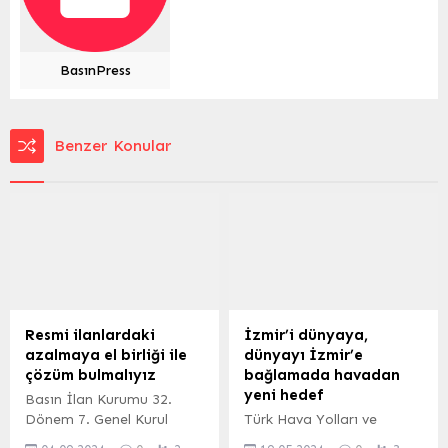
BasınPress
Benzer Konular
Resmi ilanlardaki
İzmir’i dünyaya,
azalmaya el birliği ile
dünyayı İzmir’e
çözüm bulmalıyız
bağlamada havadan
yeni hedef
Basın İlan Kurumu 32.
Dönem 7. Genel Kurul
Türk Hava Yolları ve
Toplantısı, Genel Müdür
Lufthansa’nın ortak