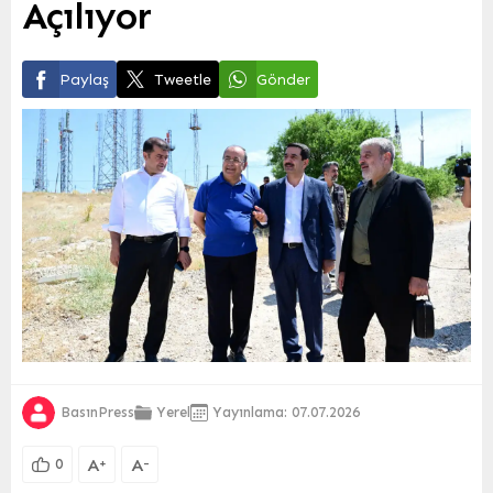
Açılıyor
Paylaş
Tweetle
Gönder
BasınPress
Yerel
Yayınlama: 07.07.2026
A
A
+
-
0