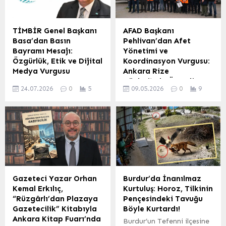
TİMBİR Genel Başkanı
AFAD Başkanı
Basa’dan Basın
Pehlivan’dan Afet
Bayramı Mesajı:
Yönetimi ve
Özgürlük, Etik ve Dijital
Koordinasyon Vurgusu:
Medya Vurgusu
Ankara Rize
Günleri’nde Önemli
Türk İnternet Medya
24.07.2026
0
5
09.05.2026
0
9
Açıklamalar
Birliği (TİMBİR) Genel
Başkanı Dr. Süleyman
Ankara’da düzenlenen
Basa, 24 Temmuz
Ankara Rize Günleri
Gazeteciler ve Basın
kapsamında
Bayramı dolayısıyla
gerçekleştirilen ‘Nayla 6
yayımladığı mesajda,
Sohbetleri’ etkinliğinde,
1908’de Türk basınında
Afet ve Acil Durum
sansürün kaldırılmasının yıl
Yönetimi Başkanlığı
dönümünün, basın
(AFAD) Başkanı Ali Hamza
Gazeteci Yazar Orhan
Burdur’da İnanılmaz
özgürlüğü, etik gazetecilik
Pehlivan önemli
Kemal Erkılıç,
Kurtuluş: Horoz, Tilkinin
ve kamu yararı ilkelerinin
açıklamalarda bulundu.
“Rüzgârlı’dan Plazaya
Pençesindeki Tavuğu
önemini hatırlattığına
Etkinlikte ‘Afet Yönetimi
Gazetecilik” Kitabıyla
Böyle Kurtardı!
dikkat çekti. Basa, basının
ve Türkiye’ başlığı altında,
Ankara Kitap Fuarı’nda
Burdur’un Tefenni ilçesine
demokrasinin gelişimi,
Türkiye’nin afetlere