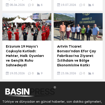
Okurlarıyla Buluşuyor
bağlı Başpınar Köyü’nde
hukuk devletinin
hazırlık süreci, kurumlar
08.04.2026
0
6
19.07.2026
0
6
Gazeteci ve yazar Orhan
yaşanan olay, hem
güçlenmesi ve toplumsal
arası koordinasyon,
Kemal Erkılıç, 23. Ankara
şaşkınlık yarattı hem de
bilinçlenmedeki kritik
gönüllülük çalışmaları ve
Kitap Fuarı kapsamında
hayvanlar arasındaki
rolünü...
insani yardım faaliyetleri
okurlarıyla buluşacak.
beklenmedik cesareti
ele alındı. Afet
Erkılıç, 9 Nisan Perşembe
gözler önüne serdi. Bir
Yönetiminde
günü saat 15.30’da Elips
horoz, tilkinin
Koordinasyon...
Kitap standında ikinci
pençesindeki bir tavuğu
kitabı “Rüzgârlı’dan
kahramanca kurtararak
Plazaya Gazetecilik”i
adeta nefesleri kesti. O
Erzurum 19 Mayıs’ı
Artvin Ticaret
imzalayacak. Gazeteciliğe
anlar, bir evin güvenlik
Coşkuyla Kutladı:
Borsası’ndan Efor Çay
Ankara’nın Rüzgârlı
kamerasına saniye saniye
Mehter, Halk Oyunları
Fabrikası’na Ziyaret:
Sokağı’nda başlayan ve
yansıdı. Tilkinin Kanlı Planı
ve Gençlik Ruhu
İstihdam ve Bölge
medyanın plazalara
ve Horozun Ani
Sahnedeydi
Ekonomisine Katkı
taşınan dönüşümüne
Müdahalesi Olay, Başpınar
Vurgusu
Erzurum, 19 Mayıs
tanıklık eden Erkılıç’ın
Köyü’nde...
19.05.2026
0
9
23.06.2026
0
6
Atatürk’ü Anma, Gençlik ve
Artvin Ticaret Borsası
kitabı, geleneksel
Spor Bayramı’nı coşkulu
(ATB) yönetici ve
medyadan dijitalleşmeye
bir programla kutladı.
personelinden oluşan bir
uzanan süreci ele alıyor....
Erzurum Gençlik ve Spor İl
heyet, bölgenin en önemli
Müdürlüğü tarafından
geçim kaynaklarından biri
düzenlenen etkinlik, yoğun
olan çayın işlendiği Efor
Türkiye ve dünyadan en güncel haberler, son dakika gelişmeleri,
bir katılımla gerçekleşti.
Çay Fabrikası’nı ziyaret