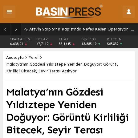
Adalet Bakanı Gürlek: Muhsin Yazıcıoğlu Soruşturmasında Tüm İhtimaller Değerlendiriliyor, FETÖ Bağlantısı Dahil Araştırılıyor
GRAM ALTIN
DOLAR
EURO
BIST 100
BITCOIN
6.638,21
47,7112
55,1445
13.885,19
$65039
Anasayfa
Yerel
Malatya’nın Gözdesi Yıldıztepe Yeniden Doğuyor: Görüntü
Kirliliği Bitecek, Seyir Terası Açılıyor
Malatya’nın Gözdesi
Yıldıztepe Yeniden
Doğuyor: Görüntü Kirliliği
Bitecek, Seyir Terası