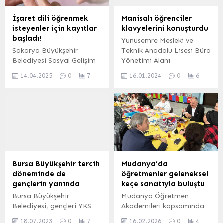
verildi. Öğrenciler de
görüşlere yer verdi: “29
yaptıkları resimler ve
Ekim 1923’te Türkiye
İşaret dili öğrenmek
Manisalı öğrenciler
yazdıkları şiirlerle ekiplere
Büyük Millet Meclisi
isteyenler için kayıtlar
klavyelerini konuşturdu
teşekkür etti. İZMİR
tarafından yapılan
başladı!
Yunusemre Mesleki ve
(İGFA) – İzmir Büyükşehir
Anayasa değişikliği ile bu
Sakarya Büyükşehir
Teknik Anadolu Lisesi Büro
Belediyesi İtfaiye Dairesi
yıl büyük onur...
Belediyesi Sosyal Gelişim
Yönetimi Alanı
Başkanlığı ile...
Merkezi’nde toplumda
öğretmenleri tarafından,
14.04.2025
0
7
16.01.2024
0
6
iletişim engellerini
Dönem Sonu Faaliyet
kaldırmak ve farkındalık
Haftası kapsamında
oluşturmak amacıyla “Türk
Klavyede Hızlı Yazı
İşaret Dili Kursu”
Yazma Yarışması
düzenliyor. Bakanlık
düzenlendi. MANİSA
onaylı sertifikanın
(İGFA)- Manisa’da
verileceği kursa başvurular
Yunusemre MTAL Büro
14-16 Nisan tarihlerinde
Yönetimi’nce düzenlenen
alınacak.
dönem sonu faaliyet
Bursa Büyükşehir tercih
Mudanya’da
haftasındaki yarışmaya
döneminde de
öğretmenler geleneksel
okulun farklı alanlarından
gençlerin yanında
keçe sanatıyla buluştu
öğrenciler katıldı. Yarışma
Bursa Büyükşehir
Mudanya Öğretmen
organizasyonu ve
Belediyesi, gençleri YKS
Akademileri kapsamında
değerlendirme jüriliği
hazırlık sürecinde yalnız
düzenlenen “Geleneksel
okulun Büro Yönetimi
18.07.2023
0
7
16.02.2026
0
4