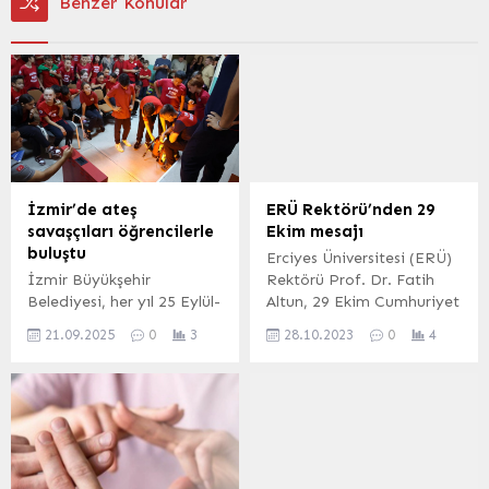
Benzer Konular
İzmir’de ateş
ERÜ Rektörü’nden 29
savaşçıları öğrencilerle
Ekim mesajı
buluştu
Erciyes Üniversitesi (ERÜ)
İzmir Büyükşehir
Rektörü Prof. Dr. Fatih
Belediyesi, her yıl 25 Eylül-
Altun, 29 Ekim Cumhuriyet
1 Ekim tarihleri arasında
Bayramı dolayısıyla bir
21.09.2025
0
3
28.10.2023
0
4
kutlanan İtfaiye Haftası
mesaj yayımlayarak,
etkinlikleri kapsamında
Cumhuriyetin 100.yıl
ateş savaşçıları ile
dönümünü kutladı.
öğrencileri buluşturdu.
Mehmet UZEL (KAYSERİ
Öğrencilere yangın
İGFA) ERÜ Rektörü Prof.
güvenliği ve temel afet
Dr. Fatih Altun,
bilinci konularında eğitim
yayımladığı mesajda şu