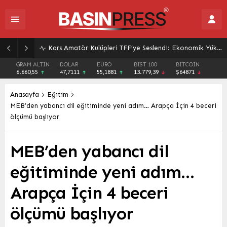
Kars Amatör Kulüpleri TFF’ye Seslendi: Ekonomik Yük Altındayız, Düzenlemeler Gözden Geçirilmeli!
GRAM ALTIN
DOLAR
EURO
BIST 100
BITCOIN
6.660,55
47,7111
55,1881
13.779,39
$64871
Anasayfa
Eğitim
MEB’den yabancı dil eğitiminde yeni adım… Arapça İçin 4 beceri
ölçümü başlıyor
MEB’den yabancı dil
eğitiminde yeni adım…
Arapça İçin 4 beceri
ölçümü başlıyor