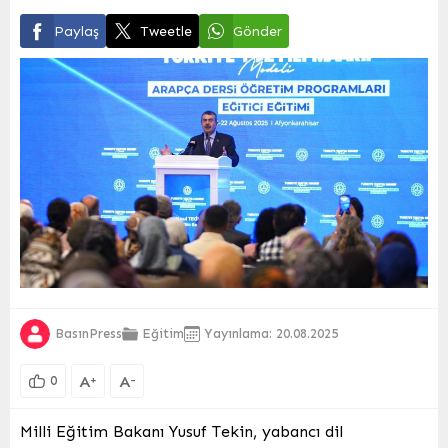
Paylaş
Tweetle
Gönder
BasınPress
Eğitim
Yayınlama: 20.08.2025
A
A
+
-
0
Milli Eğitim Bakanı Yusuf Tekin, yabancı dil