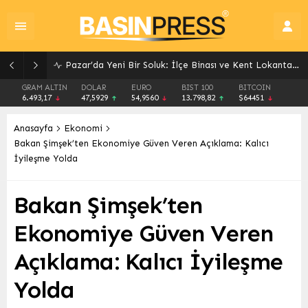
Pazar’da Yeni Bir Soluk: İlçe Binası ve Kent Lokantası Hizmete Açıldı
GRAM ALTIN
DOLAR
EURO
BIST 100
BITCOIN
6.493,17
47,5929
54,9560
13.798,82
$64451
Anasayfa
Ekonomi
Bakan Şimşek’ten Ekonomiye Güven Veren Açıklama: Kalıcı
İyileşme Yolda
Bakan Şimşek’ten
Ekonomiye Güven Veren
Açıklama: Kalıcı İyileşme
Yolda