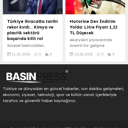
yüzde 80’in üzerinde bir
bir araya geldi. Ülkemizin
doluluğa ulaşmasını
dört bir yanından genel
beklediklerini açıkladı.
kurula katılan delegasyon,
Tatilin olumlu etkilerinin
Prof. Dr. Zafer Ulutaş
Türkiye ihracatta tarihi
Motorine Dev İndirim
sektöre yansıdığını
tarafından oluşturulan tek
rekor kırdı… Kimya ve
Yolda: Litre Fiyatı 1,22
belirten Başkan Meltem
liste ile seçime girip oy
plastik sektörü
TL Düşecek
Işık Mısırlıoğlu, “Bu oranın
birliğiyle yeni...
başarıda kilit rol
Akaryakıt piyasasında
önümüzdeki...
Küresel belirsizlikler,
önemli bir gelişme
bölgesel çatışmalar ve
yaşanması bekleniyor. Bu
11.01.2026
0
5
15.06.2026
0
9
ticaret baskılarına rağmen
gece yarısından itibaren
Türkiye, 2025 yılında
geçerli olmak üzere
ihracatını yüzde 4,5
motorin litre fiyatlarında
artırarak 273,4 milyar
1,22 TL’lik bir indirimin
dolarla Cumhuriyet
öngörüldüğü bildirildi. Bu
tarihinin en yüksek
indirimle birlikte, pompa
Türkiye ve dünyadan en güncel haberler, son dakika gelişmeleri,
seviyesine taşıdı. Kimya ve
fiyatlarında belirgin bir
ekonomi, siyaset, teknoloji, spor ve kültür-sanat içerikleriyle
plastik sektörü başarıda
düşüş yaşanması
tarafsız ve güvenilir haber kaynağınız.
kilit rol oynadı. İSTANBUL
hedefleniyor. Motorin
(İGFA) – Türkiye, küresel
Fiyatları Ne Kadar
ekonomide yaşanan
Olacak? Yapılan
dalgalanmalara rağmen
tahminlere göre, indirim
2025 yılında ihracatta
sonrası motorin litre