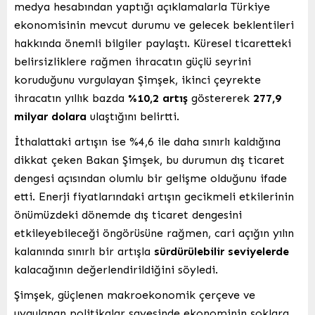
medya hesabından yaptığı açıklamalarla Türkiye
ekonomisinin mevcut durumu ve gelecek beklentileri
hakkında önemli bilgiler paylaştı. Küresel ticaretteki
belirsizliklere rağmen ihracatın güçlü seyrini
koruduğunu vurgulayan Şimşek, ikinci çeyrekte
ihracatın yıllık bazda
%10,2 artış
göstererek
277,9
milyar dolara
ulaştığını belirtti.
İthalattaki artışın ise %4,6 ile daha sınırlı kaldığına
dikkat çeken Bakan Şimşek, bu durumun dış ticaret
dengesi açısından olumlu bir gelişme olduğunu ifade
etti. Enerji fiyatlarındaki artışın gecikmeli etkilerinin
önümüzdeki dönemde dış ticaret dengesini
etkileyebileceği öngörüsüne rağmen, cari açığın yılın
kalanında sınırlı bir artışla
sürdürülebilir seviyelerde
kalacağının değerlendirildiğini söyledi.
Şimşek, güçlenen makroekonomik çerçeve ve
uygulanan politikalar sayesinde ekonominin şoklara