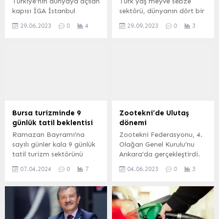
Türkiye’nin dünyaya açılan
Türk yaş meyve sebze
kapısı İGA İstanbul
sektörü, dünyanın dört bir
Havalimanı’nda, bin 593
tarafından ithalatçıları,
29.06.2023
0
4
29.09.2023
0
3
uçuş düzenlendi. 252 bin
zincir marketleri 28-30
364 yolcunun seyahat
Eylül tarihleri arasında
ettiği İGA İstanbul
düzenlenen Antalya
Havalimanı’nda ‘Tüm
Interfresh Eurasia
Zamanların Yolcu Rekoru’
Fuarı’nda ağırlıyor. Sektör
kırıldı. İSTANBUL (İGFA) –
2026 yılı için 4 milyar dolar
Bölgenin en önemli
ihracat hedefi belirledi.
küresel aktarma merkezi
İZMİR (İGFA) – Anadolu
ve Avrupa’nın en yoğun
coğrafyasında yetişen
Bursa turizminde 9
Zootekni’de Ulutaş
havalimanı olan İGA
birbirinden lezzetli
günlük tatil beklentisi
dönemi
İstanbul Havalimanı, 9
200’den fazla yaş meyve
Ramazan Bayramı’na
Zootekni Federasyonu, 4.
günlük Kurban Bayramı
sebzeyi 100’den fazla
sayılı günler kala 9 günlük
Olağan Genel Kurulu’nu
tatili öncesinde ev
ülkeye ihraç ederek...
tatil turizm sektörünü
Ankara’da gerçekleştirdi.
sahipliği yaptığı...
hareketlendirdi. BURSA
ANKARA (İGFA) – Ülke
07.04.2024
0
7
04.06.2023
0
3
(İGFA) – Bursa SKAL
hayvancılığının teminatı
Kulübü Başkanı Meltem
olan Zooteknist Ziraat
Işık Mısırlıoğlu, 9 günlük
Mühendisleri, Ankara’da
bayram tatili dolayısıyla
Zootekni Federasyonu 4.
Bursa’daki otellerin asgari
Olağan Genel Kurulu’nda