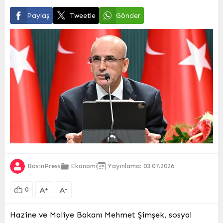
Paylaş
Tweetle
Gönder
BasınPress
Ekonomi
Yayınlama: 03.07.2026
A
A
+
-
0
Hazine ve Maliye Bakanı Mehmet Şimşek, sosyal