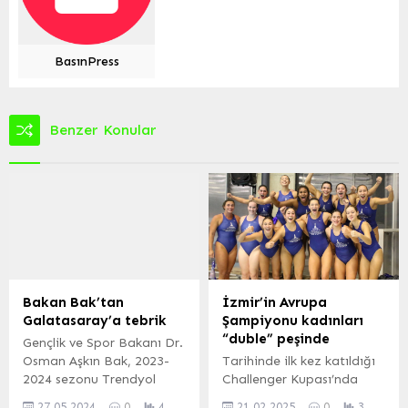
BasınPress
Benzer Konular
Bakan Bak’tan
İzmir’in Avrupa
Galatasaray’a tebrik
Şampiyonu kadınları
“duble” peşinde
Gençlik ve Spor Bakanı Dr.
Osman Aşkın Bak, 2023-
Tarihinde ilk kez katıldığı
2024 sezonu Trendyol
Challenger Kupası’nda
Süper Lig şampiyonu
namağlup şampiyon olan
27.05.2024
0
4
21.02.2025
0
3