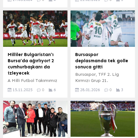
Galatasaray Spor
İzmir Büyükşehir
Kulübü’nü yayımladığı
Belediyesi Spor Kulübü
mesaj ile tebrik etti.
Sutopu Kadın Takımı,
ANKARA (İGFA) – Gençlik
uluslararası başarısını bir
ve Spor Bakanı Dr. Osman
kez daha tekrarlayarak
Aşkın Bak, 2023-2024
kupayı yine kente
sezonu Trendyol Süper Lig
getirmek için İstanbul’da
şampiyonu Galatasaray
mücadele edecek.
Spor Kulübü için tebrik
Milliler Bulgaristan’ı
Bursaspor
mesajı yayımladı. Bakan
Bursa’da ağırlıyor! 2
deplasmanda tek golle
Dr. Osman Aşkın Bak,...
cumhurbaşkanı da
sonuca gitti
izleyecek
Bursaspor, TFF 2. Lig
A Milli Futbol Takımımız
Kırmızı Grup 21.
2026 Dünya Kupası
haftasında liderliğini
15.11.2025
0
6
28.01.2026
0
3
Avrupa Elemeleri E Grubu
sürdürüyor. Deplasmanda
beşinci maçında
Arnavutköy Belediyespor’u
Bulgaristan ile Bursa’da
1-0 yenen takım, İlhan
karşı karşıya gelecek.
Depe’nin 30. dakikada
Karşılaşmayı
attığı golle galibiyeti elde
Cumhurbaşkanı Recep
etti. Mustafa Er, ilk
Tayyip Erdoğan ile
maçında takımı zirvede
Bulgaristan
tutmaya devam etti.