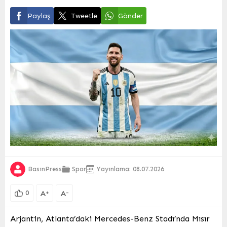
Paylaş
Tweetle
Gönder
BasınPress
Spor
Yayınlama: 08.07.2026
A
A
+
-
0
Arjantin, Atlanta’daki Mercedes-Benz Stadı’nda Mısır