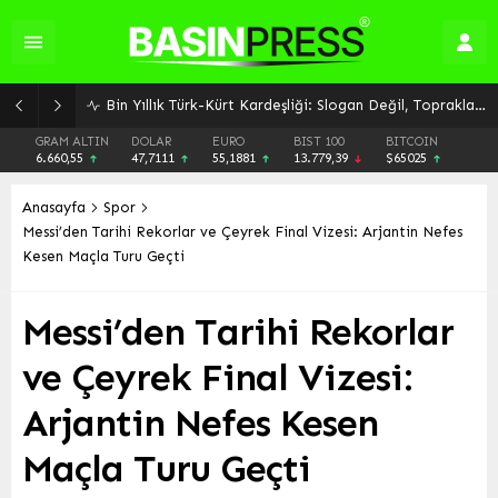
Bin Yıllık Türk-Kürt Kardeşliği: Slogan Değil, Toprakların Gerçeği
GRAM ALTIN
DOLAR
EURO
BIST 100
BITCOIN
6.660,55
47,7111
55,1881
13.779,39
$65025
Anasayfa
Spor
Messi’den Tarihi Rekorlar ve Çeyrek Final Vizesi: Arjantin Nefes
Kesen Maçla Turu Geçti
Messi’den Tarihi Rekorlar
ve Çeyrek Final Vizesi:
Arjantin Nefes Kesen
Maçla Turu Geçti