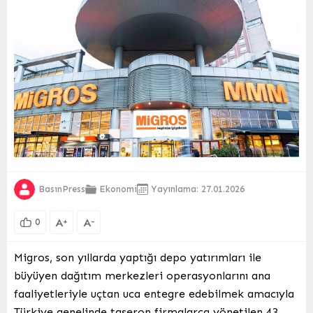
BasınPress
Ekonomi
Yayınlama: 27.01.2026
A
A
+
-
0
Migros, son yıllarda yaptığı depo yatırımları ile
büyüyen dağıtım merkezleri operasyonlarını ana
faaliyetleriyle uçtan uca entegre edebilmek amacıyla
Türkiye genelinde taşeron firmalarca yönetilen 43