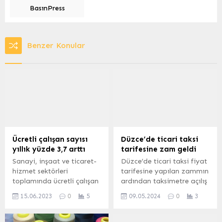
BasınPress
Benzer Konular
Ücretli çalışan sayısı
Düzce’de ticari taksi
yıllık yüzde 3,7 arttı
tarifesine zam geldi
Sanayi, inşaat ve ticaret-
Düzce’de ticari taksi fiyat
hizmet sektörleri
tarifesine yapılan zammın
toplamında ücretli çalışan
ardından taksimetre açılış
sayısı 2023 Nisan ayında
ücreti 55 TL’ye yükseldi.
15.06.2023
0
5
09.05.2024
0
3
bir önceki yılın aynı ayına
Sefer DEMİR –
göre yüzde 3,7 arttı.
haberozel.com.tr DÜZCE
Ücretli çalışan sayısı bir
(İGFA) – Türkiye Esnaf ve