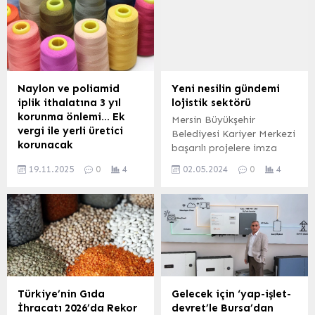
önceki yılın aynı ayında 13
Sanatkârları Federasyonu
milyon 997 bin 517 kişi
ile Türkiye Şoförler ve
iken, 2023 yılı Nisan
Otomobilciler
ayında 14 milyon 516 bin
Federasyonu kararı ile
688 kişi oldu. ANKARA
ticari taksi fiyat tarifesine
(İGFA) –...
zam yapıldı. Yapılan
Naylon ve poliamid
Yeni nesilin gündemi
zammın ardından
iplik ithalatına 3 yıl
lojistik sektörü
taksimetre açılış ücreti 35
korunma önlemi… Ek
Mersin Büyükşehir
TL den 55 TL ye...
vergi ile yerli üretici
Belediyesi Kariyer Merkezi
korunacak
başarılı projelere imza
Resmi Gazete’de
atmayı sürdürüyor. Yeni
19.11.2025
0
4
02.05.2024
0
4
yayımlanan
Nesil Mentorluk Projesi ile
Cumhurbaşkanı Kararı ile
üniversiteli gençlerle
naylon ve poliamid iplik
profesyonel yöneticileri ve
ithalatına 3 yıl süreyle
kurumsal markaları bir
kilogram başına 0,22–0,24
araya getiren Kariyer
dolar arasında değişen ek
Merkezi, Toros Üniversitesi
mali yükümlülük getirildi.
İİBSF Öğretim üyesi Prof.
Uygulama, yerli üreticiyi
Dr. Köksal Hazır ve Arkas
aşırı ve düşük fiyatlı
Lojistik İnsan Kaynakları
Türkiye’nin Gıda
Gelecek için ‘yap-işlet-
ithalata karşı korumayı
Müdür Yardımcısı Birce
İhracatı 2026’da Rekor
devret’le Bursa’dan