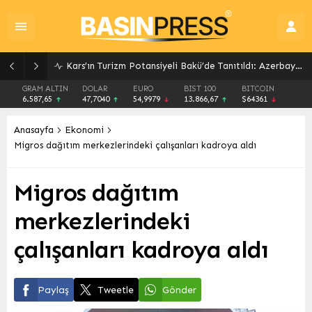
Kars’ın Turizm Potansiyeli Bakü’de Tanıtıldı: Azerbaycan ile Kardeşlik Bağları Güçleniyor
GRAM ALTIN
DOLAR
EURO
BIST 100
BITCOIN
6.587,65
47,7040
54,9979
13.866,67
$64361
Anasayfa
Ekonomi
Migros dağıtım merkezlerindeki çalışanları kadroya aldı
Migros dağıtım
merkezlerindeki
çalışanları kadroya aldı
Paylaş
Tweetle
Gönder