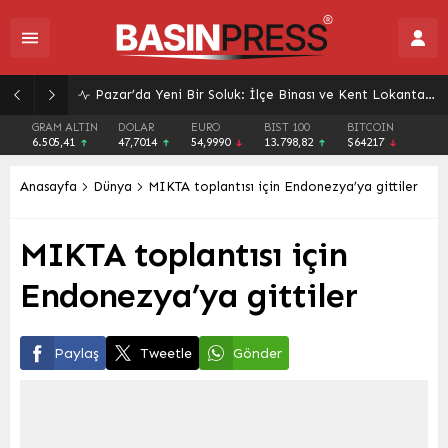
Pazar’da Yeni Bir Soluk: İlçe Binası ve Kent Lokantası Hizmete Açıldı
GRAM ALTIN
DOLAR
EURO
BIST 100
BITCOIN
6.505,41
47,7014
54,9990
13.798,82
$64217
Anasayfa
Dünya
MIKTA toplantısı için Endonezya’ya gittiler
MIKTA toplantısı için
Endonezya’ya gittiler
Paylaş
Tweetle
Gönder