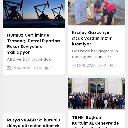
Kızılay Gazze için
Hürmüz Geriliminde
sıcak yardım hızını
Tırmanış: Petrol Fiyatları
kesmiyor
Rekor Seviyelere
Gazze’de her geçen gün
Yaklaşıyor
derinleşen insani kriz
ABD ve İran arasındaki
karşısında bölgede
ateşkes görüşmelerinde
16.01.2026
0
4
25.04.2026
0
7
yardım faaliyetlerini
somut bir ilerleme
sürdüren Türk Kızılay, kış
kaydedilememesi ve
aylarında soğuk hava
Hürmüz Boğazı’ndaki deniz
koşullarından
trafiğinin kısıtlı kalması,
korunmaları amacıyla 2
küresel petrol piyasalarında
bin aileye kışlık battaniye
risk algısını artırarak
desteği sağladı. aşevleri
fiyatların önemli ölçüde
günlük 35 bin kişilik
yükselmesine yol açtı.
kapasiteyle barınma
Geçtiğimiz hafta İran’ın
TBMM Başkanı
alanlarında kalan
Rusya ve ABD iki kutuplu
boğazı açabileceği
Kurtulmuş, Cenevre’de
sivillere, hastanelerdeki
dünya düzenine dönmek
yönündeki açıklamalarıyla