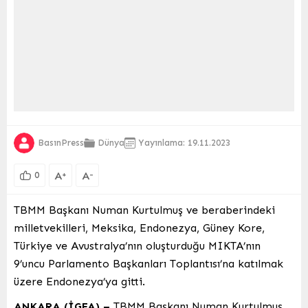
BasınPress
Dünya
Yayınlama: 19.11.2023
A
A
+
-
0
TBMM Başkanı Numan Kurtulmuş ve beraberindeki
milletvekilleri, Meksika, Endonezya, Güney Kore,
Türkiye ve Avustralya’nın oluşturduğu MIKTA’nın
9’uncu Parlamento Başkanları Toplantısı’na katılmak
üzere Endonezya’ya gitti.
ANKARA (İGFA) –
TBMM Başkanı Numan Kurtulmuş,