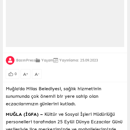
BasınPress
Yaşam
Yayınlama: 25.09.2023
A
A
+
-
0
Muğla’da Milas Belediyesi, sağlık hizmetinin
sunumunda çok önemli bir yere sahip olan
eczacılarımızın günlerini kutladı.
MUĞLA (İGFA) –
Kültür ve Sosyal İşleri Müdürlüğü
personelleri tarafından 25 Eylül Dünya Eczacılar Günü
vesilesiyle ilçe merkezimizde ve mahallelerimizde