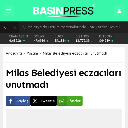
Malatya’da Ulaşım Yatırımlarında Son Perde: Havalimanı Eylül’de, Çevre Yolu Ekim’de Açılıyor
GRAM ALTIN
DOLAR
EURO
BIST 100
BITCOIN
6.659,26
47,6936
55,1834
13.779,39
$64939
Anasayfa
Yaşam
Milas Belediyesi eczacıları unutmadı
Milas Belediyesi eczacıları
unutmadı
Paylaş
Tweetle
Gönder