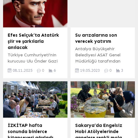
Efes Selçuk’ta Atatürk
Su arızalarına son
şiir ve şarkılarla
verecek yatırım
anılacak
Antalya Büyükşehir
Türkiye Cumhuriyeti’nin
Belediyesi ASAT Genel
kurucusu Ulu Önder Gazi
Müdürlüğü tarafından
Mustafa Kemal Atatürk
Serik ilçesinde yer alan
08.11.2025
0
6
19.05.2023
0
3
ölümünün 87. Yılında Efes
Belkıs Mahallesi’ne 58
Selçuk’ta şiirler ve
milyon liralık yatırımla
şarkılarla anılacak. İZMİR
yeni terfi istasyonu
(İGFA) – Atatürkçü
yapılıyor. ANTALYA (İGFA)
Düşünce Derneği Selçuk
– ASAT Genel Müdürlüğü
Şubesi tarafından 10
ekipleri yatırımlarına hız
Kasım Pazartesi günü
kesmeden devam ediyor.
saat 20.00’de Selçuk Efes
Serik ilçesine bağlı Belkıs
Kent Belleği’nde
Mahallesi’nde yer alan
İZKİTAP hafta
Sakarya’da Engelsiz
düzenlenen “Şiirlerde Sen,
terfi istasyonu büyük bir
sonunda binlerce
Hobi Atölyelerinde
Şarkılarda Sen” adlı şiir ve
yatırımla yenileniyor. Tesis
kitapseveri ağırladı
annelere renkli mola