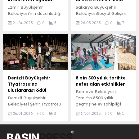
müzik dinletisi
içerisindeki pompaların
İzmir Büyükşehir
Sakarya Büyükşehir
düzenlenecek. Gazi
eski olması...
Belediyesi’nin düzenlediği
BelediyesiSosyal Gelişim
Mustafa...
İzmir Kitap Fuarı, üçüncü
Merkezi renkli bir
21.04.2025
0
5
26.05.2025
0
7
gününde de
buluşmaya daha ev
kitapseverlerin yoğun
sahipliği yaptı.
katılımına sahne oldu.
İzmirliler hem kitap aldı
hem de imza günleri ile
yazar söyleşilerine katıldı.
Denizli Büyükşehir
8 bin 500 yıllık tarihte
Tiyatrosu’na
nefes alan etkinlikler
uluslararası ödül
Bornova Belediyesi,
Denizli Büyükşehir
İzmir’in 8500 yıllık
Belediyesi Şehir Tiyatrosu
geçmişine ev sahipliği
tarafından sahnelenen
yapan Yeşilova
06.01.2026
0
3
17.04.2025
0
1
“Sığıntılar” oyunu, 11.
Höyüğü’nde, hem
Uluslararası Anadolu
çocuklara hem yetişkinlere
Tiyatro Ödülleri’nden
yönelik doğayla iç içe
büyük bir gururla döndü.
etkinlikler düzenliyor.