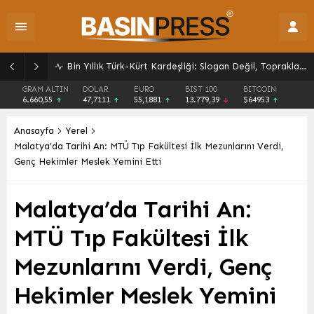
İSDEMİR’den Sürdürülebilir Büyüme Hamlesi: Üretim Kapasitesi ve Enerji Verimliliğine Odaklanıldı
GRAM ALTIN
DOLAR
EURO
BIST 100
BITCOIN
6.660,55
47,7111
55,1881
13.779,39
$64953
Anasayfa
Yerel
Malatya’da Tarihi An: MTÜ Tıp Fakültesi İlk Mezunlarını Verdi,
Genç Hekimler Meslek Yemini Etti
Malatya’da Tarihi An:
MTÜ Tıp Fakültesi İlk
Mezunlarını Verdi, Genç
Hekimler Meslek Yemini