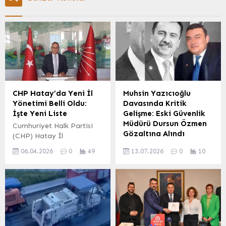
CHP Hatay’da Yeni İl
Muhsin Yazıcıoğlu
Yönetimi Belli Oldu:
Davasında Kritik
İşte Yeni Liste
Gelişme: Eski Güvenlik
Müdürü Dursun Özmen
Cumhuriyet Halk Partisi
Gözaltına Alındı
(CHP) Hatay İl
Kongresi’nde yapılan
Büyük Birlik Partisi (BBP)
06.04.2026
0
49
13.07.2026
0
10
seçimler sonucunda yeni il
Kurucu Genel Başkanı
yönetim kurulu üyeleri ve il
Muhsin Yazıcıoğlu‘nun 25
disiplin kurulu üyeleri
Mart 2009’daki helikopter
belirlendi. Kongre, partinin
kazasına ilişkin yürütülen
önümüzdeki dönemdeki
soruşturmada önemli bir
çalışmalarına yön verecek
gelişme yaşandı. Ankara
isimleri belirlemek
Cumhuriyet