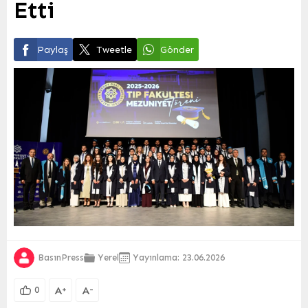
Etti
Paylaş
Tweetle
Gönder
BasınPress
Yerel
Yayınlama: 23.06.2026
A
A
+
-
0