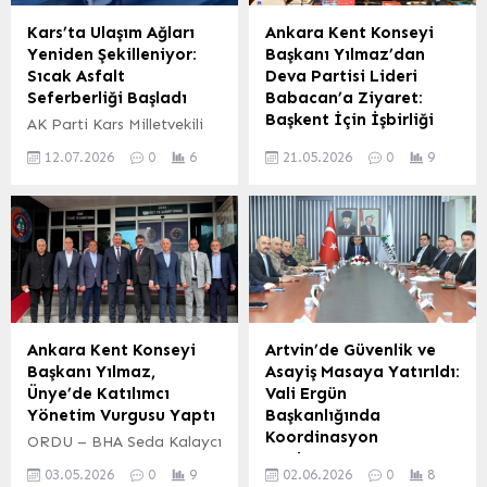
amacıyla gerçekleştirildi.
Başsavcılığı’nın
CHP Hatay İl Yönetim
koordinesinde 10 ilde eş
Kars’ta Ulaşım Ağları
Ankara Kent Konseyi
Kurulu Üyeleri Yapılan oy
zamanlı operasyonlar
Yeniden Şekilleniyor:
Başkanı Yılmaz’dan
kullanma işlemleri
düzenlendi. Bu
Sıcak Asfalt
Deva Partisi Lideri
neticesinde oluşan yeni il
operasyonlar kapsamında,
Seferberliği Başladı
Babacan’a Ziyaret:
yönetim kurulu şu
daha önce de yargılanmış
Başkent İçin İşbirliği
AK Parti Kars Milletvekili
isimlerden...
olan eski Isparta Güvenlik
Vurgusu
Adem Çalkın’ın
Şube Müdürü Dursun
12.07.2026
0
6
21.05.2026
0
9
girişimleriyle Karayolları
ANKARA – BHA –
Özmen de gözaltına
18. Bölge Müdürlüğü, Kars
“Başkentin Ortak Aklı”
alındı. Edinilen...
şehir merkezindeki ana
misyonuyla çalışmalarını
arterlerde kapsamlı asfalt
sürdüren Ankara Kent
yenileme çalışmalarına
Konseyi (AKK) Başkanı
start verdi. Bu önemli
Halil İbrahim Yılmaz,
proje ile kentin ulaşım
Deva Partisi Genel
altyapısı güçlendirilecek ve
Başkanı Ali Babacan’ı
vatandaşların daha
makamında ziyaret etti.
Ankara Kent Konseyi
Artvin’de Güvenlik ve
konforlu bir seyahat
Görüşmede, Ankara’nın
Başkanı Yılmaz,
Asayiş Masaya Yatırıldı:
deneyimi yaşaması
ortak akılla yönetilmesi ve
Ünye’de Katılımcı
Vali Ergün
hedefleniyor. Çalışmalar
farklı paydaşların kent için
Yönetim Vurgusu Yaptı
Başkanlığında
kapsamında ilk olarak,
bir araya gelmesinin
Koordinasyon
ORDU – BHA Seda Kalaycı
yıllardır yıpranan mevcut
önemi ele alındı. Ziyaret
Toplantısı
– Oğuzhan Kıran
asfalt zeminleri iş
kapsamında, Ankara Kent
03.05.2026
0
9
02.06.2026
0
8
Düğününe Katıldı Ankara
Artvin Valisi Mustafa