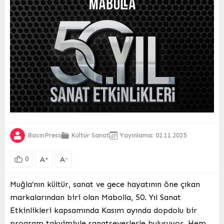
BasınPress
Kültür Sanat
Yayınlama: 02.11.2025
A
A
+
-
0
Muğla’nın kültür, sanat ve gece hayatının öne çıkan
markalarından biri olan Mabolla, 50. Yıl Sanat
Etkinlikleri kapsamında Kasım ayında dopdolu bir
program takvimiyle sanatseverlerle buluşuyor. Hem