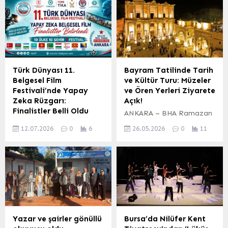
24 Kasım Öğretmenler
Türk bestecilerin eserlerine
Günü kapsamında
yer verdiği konseri büyük
Keşan’da düzenlenen
ilgi gördü. İZMİR (İGFA) –
programda, Çiğdem Tunç
İzmir Büyükşehir
Tiyatrosu “Kanlı Nigar”
Belediyesi Ahmed Adnan
oyununu sahneledi. İlçe
Saygun Sanat Merkezi
Millî Eğitim Müdürlüğü
(AASSM) aralık ayında
Türk Dünyası 11.
Bayram Tatilinde Tarih
personeli ve çok sayıda
birbirinden değerli
Belgesel Film
ve Kültür Turu: Müzeler
öğretmenin katılımıyla
sanatçıları ve grupları
Festivali’nde Yapay
ve Ören Yerleri Ziyarete
gerçekleşen etkinlik,
ağırlamaya devam ediyor.
Zeka Rüzgarı:
Açık!
eğitim camiası ile kültür
Son olarak Küçük Salon’da
Finalistler Belli Oldu
ANKARA – BHA Ramazan
sanat dünyasını bir
oda...
ANKARA – Türk
Bayramı’nın yaklaşmasıyla
araya...
12.07.2026
0
6
26.05.2026
0
11
Dünyası’nın kültürel
birlikte, Kültür ve Turizm
mirasını ve güncel sanat
Bakanlığı’ndan
anlayışını buluşturan 11.
vatandaşlara müjdeli bir
Türk Dünyası Belgesel Film
haber geldi. Açıklamada,
Festivali’nde heyecan
bayramın birlik ve
dorukta. Yapay zeka
beraberlik ruhuna vurgu
destekli belgesel filmler
yapılarak, tüm
kategorisinde ön jüri
vatandaşların bu özel
değerlendirmeleri
günlerde tarihi ve kültürel
Yazar ve şairler gönüllü
Bursa’da Nilüfer Kent
tamamlandı ve finale
mirası keşfedebileceği