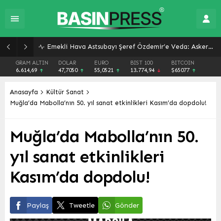
Emekli Hava Astsubayı Şeref Özdemir’e Veda: Askere Uğurlanışının Ardından Trajik Kaza Sonucu Kaybı
GRAM ALTIN
DOLAR
EURO
BIST 100
BITCOIN
6.614,69
47,7050
55,0521
13.774,94
$65077
Anasayfa
Kültür Sanat
Muğla’da Mabolla’nın 50. yıl sanat etkinlikleri Kasım’da dopdolu!
Muğla’da Mabolla’nın 50.
yıl sanat etkinlikleri
Kasım’da dopdolu!
Paylaş
Tweetle
Gönder