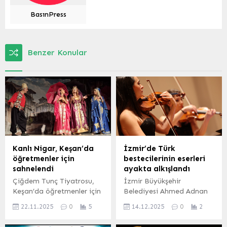
BasınPress
Benzer Konular
Kanlı Nigar, Keşan’da
İzmir’de Türk
öğretmenler için
bestecilerinin eserleri
sahnelendi
ayakta alkışlandı
Çiğdem Tunç Tiyatrosu,
İzmir Büyükşehir
Keşan’da öğretmenler için
Belediyesi Ahmed Adnan
Kanlı Nigar oyununu
Saygun Sanat Merkezi’nde
22.11.2025
0
5
14.12.2025
0
2
sahneledi. ERDOĞAN
(AASSM) yaylı çalgılardan
DEMİR EDİRNE (İGFA) –
oluşan Nemeth Quartet’in