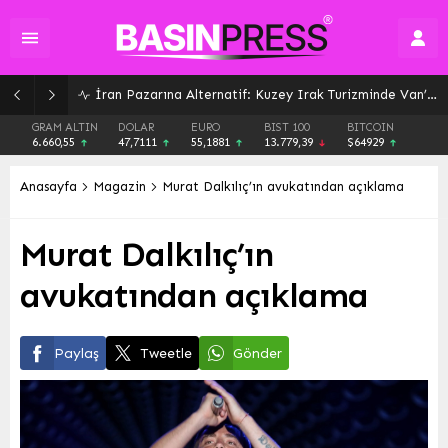
İran Pazarına Alternatif: Kuzey Irak Turizminde Van’a Yeni Fırsatlar
GRAM ALTIN
DOLAR
EURO
BIST 100
BITCOIN
6.660,55
47,7111
55,1881
13.779,39
$64929
Anasayfa
Magazin
Murat Dalkılıç’ın avukatından açıklama
Murat Dalkılıç’ın
avukatından açıklama
Paylaş
Tweetle
Gönder