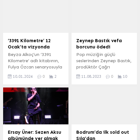
‘3391 Kilometre’ 12
Zeynep Bastık vefa
Ocak’ta vizyonda
borcunu ödedi
Beyza Alkoç’un ‘3391
Pop müziğin güçlü
Kilometre’ adlı kitabının,
seslerinden Zeynep Bastık,
Fulya Özcan senaryosuyla
prodüktör Çağrı
sinema uyarlaması, 12
Telkıvıran’ın proje
10.01.2024
0
2
11.08.2023
0
10
Ocak’ta beyazperdede
albümüne “Sen Sandım”
izleyicisi ile buluşacak.
ile konuk oldu. Bastık
Vizyona sayılı günler kala
2019’da geniş kitlelere
filmin oyuncuları,
ulaşmasını sağlayan “Her
yönetmeni ve yapımcıları
Yerde Sen” adlı şarkının da
basın toplantısında
söz ve müziğinde imzası
soruları yanıtladılar.
olan Telkıvıran’a vefa
İSTANBUL (İGFA) – OTTO
borcunu bu işbirliğiyle
Entertainment ve Böcek
ödedi. İSTANBUL (İGFA) –
Ersay Üner: Sezen Aksu
Bodrum’da ilk sold out
Films’in yapımcılığında,
Bugüne kadar çıkardığı
albümünde yer almak
Sıla’dan