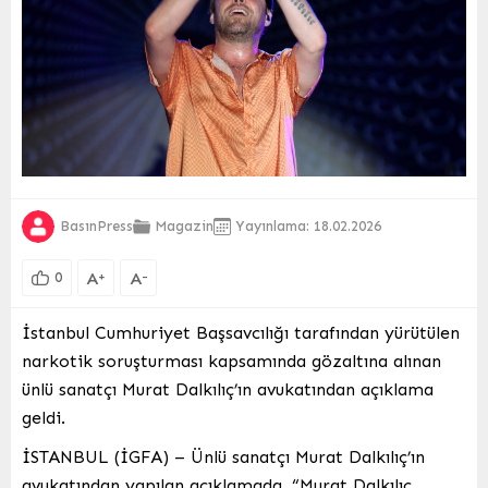
BasınPress
Magazin
Yayınlama: 18.02.2026
A
A
+
-
0
İstanbul Cumhuriyet Başsavcılığı tarafından yürütülen
narkotik soruşturması kapsamında gözaltına alınan
ünlü sanatçı Murat Dalkılıç’ın avukatından açıklama
geldi.
İSTANBUL (İGFA) – Ünlü sanatçı Murat Dalkılıç’ın
avukatından yapılan açıklamada, “Murat Dalkılıç,