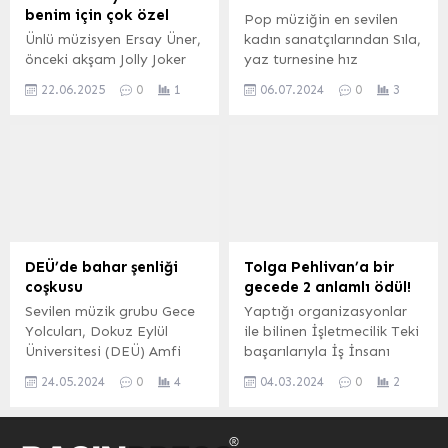
yönetmenliğini Deniz
şarkılarla kendine farklı bir
benim için çok özel
Pop müziğin en sevilen
Enyüksek’in üstlendiği film
kitle...
Ünlü müzisyen Ersay Üner,
kadın sanatçılarından Sıla,
hakkında Ömer Faruk
önceki akşam Jolly Joker
yaz turnesine hız
Sorak,12 Ocak’ta filmin...
Atakent sahnesinde
kesmeden devam ediyor.
22.06.2025
0
1
06.07.2024
0
3
sevenleriyle buluştu. Sahne
Konserden konsere koşan
performansıyla beğeni
sanatçı, önceki akşam
toplayan Üner, konser
Bodrum Antik Tiyatro’ya
öncesi gazetecilerin
akın eden hayranlarıyla
sorularını da yanıtladı.
unutulmaz bir konser
yaşattı. MUĞLA (İGFA) –
KerkiSolfej organizasyonu
ve Kral Pop Medya
sponsorluğundaki
DEÜ’de bahar şenliği
Tolga Pehlivan’a bir
konserinin biletleri saatler
coşkusu
gecede 2 anlamlı ödül!
öncesinden tükenirken,
Sevilen müzik grubu Gece
Yaptığı organizasyonlar
hayranları Bodrum Antik
Yolcuları, Dokuz Eylül
ile bilinen İşletmecilik Teki
Tiyatro’nun girişinde
Üniversitesi (DEÜ) Amfi
başarılarıyla İş İnsanı
uzun...
Tiyatro’da üniversiteli
Tolga Pehlivan’a ” Yılın En
24.05.2024
0
4
04.03.2024
0
2
hayranlarına unutulmaz
İyi Konser Organizatörü ”
bir gece yaşattı. 5 bin kişi
ödülü verildi. İSTANBUL
kapasiteli tiyatro
(İGFA) – Türkiye’deki