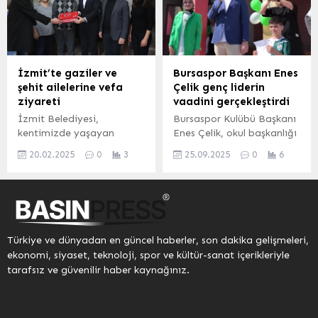
programı, geniş bir
eğitim faaliyetleriyle
katılımla gerçekleştirildi.
ekolojik farkındalığı
Etkinlik, il protokolünün
güçlendiriyor. İZMİR
yanı sıra belediye
(İGFA) – İzmir Bornova
başkanları, iş insanları,
Merkez Kapalı
İzmit’te gaziler ve
Bursaspor Başkanı Enes
siyasi parti ve dernek
Pazaryeri’nin ikinci
şehit ailelerine vefa
Çelik genç liderin
temsilcileri ile çok sayıda
katında 15 Şubat 2025’te
ziyareti
vaadini gerçekleştirdi
gazeteciyi aynı sofrada
hizmete açılan Ekolojik
İzmit Belediyesi,
Bursaspor Kulübü Başkanı
buluşturdu.Programda
Kent Yerel Tohum
kentimizde yaşayan
Enes Çelik, okul başkanlığı
birlik ve beraberlik
Merkezi,...
gazilerimiz ve
seçimini kazanan Kaan
mesajları öne çıkarken,
20.02.2025
0
3
25.09.2025
0
6
şehitlerimizin ailelerini
Göktuğ’u Çalı İlköğretim
davetliler Ramazan ayının
ziyaret ederek saygı ve
Okulu’nda ziyaret etti.
paylaşma ve...
minnet duygularını dile
Göktuğ’un seçimde
getiriyor
Bursaspor’u temsil etmesi
vaadini tutan genç
öğrenciye tebrik mesajı
Türkiye ve dünyadan en güncel haberler, son dakika gelişmeleri,
yağdı. BURSA (İGFA) –
ekonomi, siyaset, teknoloji, spor ve kültür-sanat içerikleriyle
Bursaspor Kulübü Başkanı
tarafsız ve güvenilir haber kaynağınız.
Enes Çelik, Bursa’nın Çalı
İlköğretim Okulu’nu
ziyaret ederek, okul
başkanlığı seçimini