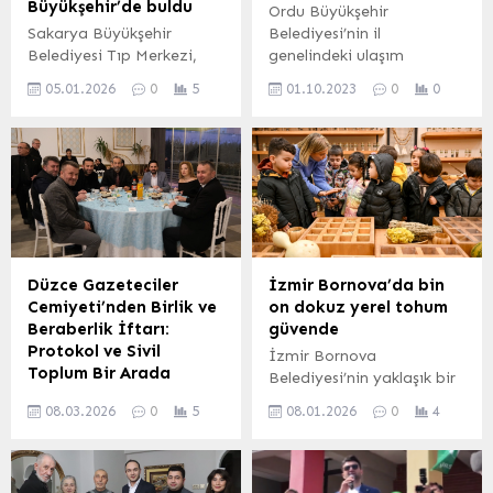
Büyükşehir’de buldu
Ordu Büyükşehir
Sakarya Büyükşehir
Belediyesi’nin il
Belediyesi Tıp Merkezi,
genelindeki ulaşım
teknik donanımı, uzman
seferberliği sürüyor.
05.01.2026
0
5
01.10.2023
0
0
hekim kadrosu ve sağlık
Başkan Dr. Mehmet Hilmi
personeliyle 2025 yılında
Güler’in liderliğinde devam
da vatandaşların sağlık
eden çalışmalarda, Ünye
ihtiyaçlarına cevap verdi.
ilçesi Devlet Sahil Yolunda
SAKARYA (İGFA) –
yıpranmadan kaynaklı
Sakarya Büyükşehir
bozulan 1 kilometrelik
Belediyesi Tıp Merkezi,
bölüm yapılan çalışma ile
güçlü altyapısı ve uzman
konforlu yapıya
kadrosuyla 2025 yılında
kavuşturuldu. ORDU
Düzce Gazeteciler
İzmir Bornova’da bin
153 bin 407 vatandaşa
(İGFA) – Ordu’da hayata
Cemiyeti’nden Birlik ve
on dokuz yerel tohum
şifa oldu. Muayene, tanı,
geçirdiği ulaşım
Beraberlik İftarı:
güvende
tedavi, eğitim ve nakil
yatırımlarıyla dikkat çeken
Protokol ve Sivil
İzmir Bornova
hizmetleriyle takdir...
Büyükşehir Belediyesi,
Toplum Bir Arada
Belediyesi’nin yaklaşık bir
ilçelerin yıllar süren
Düzce Gazeteciler
yıl önce açtığı Ekolojik
hayallerini bir...
08.03.2026
0
5
08.01.2026
0
4
Cemiyeti tarafından
Kent Yerel Tohum Merkezi,
Ramazan ayının manevi
1.019 çeşit yerel tohumu
atmosferine uygun olarak
koruma altına alarak hem
organize edilen iftar
ücretsiz dağıtım hem de