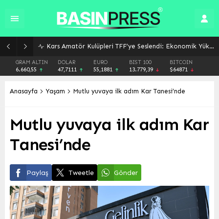
Futbol Sezonu Başlıyor: 2026 Yaz Transfer Dönemi 4 Eylül’de Sona Eriyor
GRAM ALTIN
DOLAR
EURO
BIST 100
BITCOIN
6.660,55
47,7111
55,1881
13.779,39
$64871
Anasayfa
Yaşam
Mutlu yuvaya ilk adım Kar Tanesi’nde
Mutlu yuvaya ilk adım Kar
Tanesi’nde
Paylaş
Tweetle
Gönder