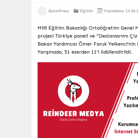
BasınPress
Eğitim
Yayınlama: 13.06.
Millî Eğitim Bakanlığı Ortaöğretim Genel 
projesi Türkiye paneli ve “Destanlarımı Çi
Bakan Yardımcısı Ömer Faruk Yelkenci’nin 
Yarışmada, 51 eserden 11’i ödüllendirildi.