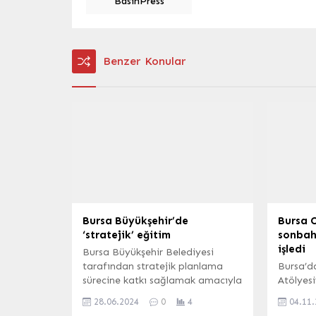
BasınPress
Benzer Konular
Bursa Büyükşehir’de
Bursa 
‘stratejik’ eğitim
sonbaha
işledi
Bursa Büyükşehir Belediyesi
tarafından stratejik planlama
Bursa’d
sürecine katkı sağlamak amacıyla
Atölyesi
personele ‘Mevcut durum analiz
yaşlard
28.06.2024
0
4
04.11
eğitimi’ verildi. BURSA (İGFA) –
Osmanga