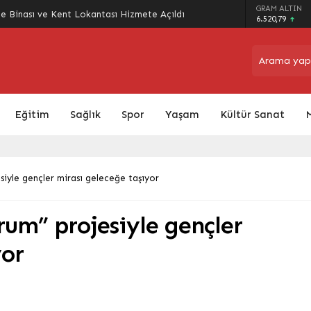
arı Sokak Oyunlarıyla Şenlendi: Gelenekler
GRAM ALTIN
6.520,79
Eğitim
Sağlık
Spor
Yaşam
Kültür Sanat
iyle gençler mirası geleceğe taşıyor
um” projesiyle gençler
yor