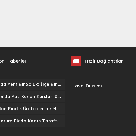
on Haberler
Hızlı Bağlantılar
Pazar’da Yeni Bir Soluk: İlçe Binası ve Kent Lokantası Hizmete Açıldı
Hava Durumu
Giresun’da Yaz Kur’an Kursları Sokak Oyunlarıyla Şenlendi: Gelenekler Yeniden Canlandı
TMO’dan Fındık Üreticilerine Müjde: 2026/27 Sezonu Alım Fiyatları ve Destekler Açıklandı
Arca Çorum FK’da Kadın Taraftarlar Sahne Alıyor: ‘Kırmızı Kanatlar’ Tribünlere Güç Katacak