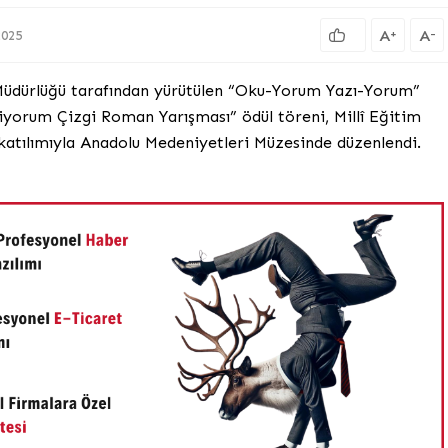
A
A
+
-
2025
Müdürlüğü tarafından yürütülen “Oku-Yorum Yazı-Yorum”
ziyorum Çizgi Roman Yarışması” ödül töreni, Millî Eğitim
katılımıyla Anadolu Medeniyetleri Müzesinde düzenlendi.