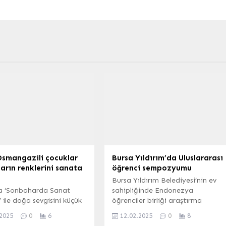
Osmangazili çocuklar
Bursa Yıldırım’da Uluslararası
rın renklerini sanata
öğrenci sempozyumu
Bursa Yıldırım Belediyesi’nin ev
a ‘Sonbaharda Sanat
sahipliğinde Endonezya
’ ile doğa sevgisini küçük
öğrenciler birliği araştırma
an itibaren yeşerten
merkezi tarafından düzenlenen 3
.2025
0
6
12.02.2025
0
8
zi Belediyesi, anlamlı
Uluslararası Öğrenci