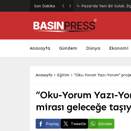
Giresun’da Yaz Kur’an Kursl
Son Dakika
Yeniden Canlandı
Anasayfa
Gündem
Dünya
Ekonomi
Anasayfa
Eğitim
“Oku-Yorum Yazı-Yorum” projes
“Oku-Yorum Yazı-Yor
mirası geleceğe taşı
Paylaş
Tweetle
Gönder