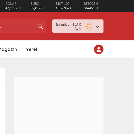
DOLAR
EURO
BIST 100
BITCOIN
47,5952
55,0575
13.769,40
$64451
İstanbul,
31
°C
Açık
Magazin
Yerel