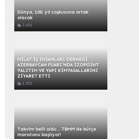
Dünya, 100. yıl coşkusuna ortak
olacak
2.451
MİLAT İŞ İNSANLARI DERNEGİ
AZERBAYCAN FUARI’NDA İZOPOİNT
YALITIM VE YAPI KİMYASALLARINI
ZİYARET ETTİ
1.921
Takvim belli oldu… TBMM’de bütçe
maratonu başlıyor!