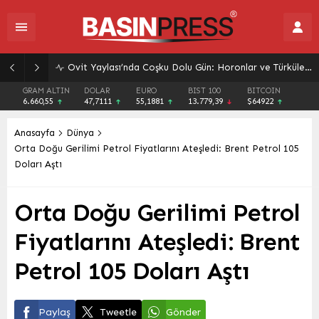
Ovit Yaylası’nda Coşku Dolu Gün: Horonlar ve Türkülerle Unutulmaz Anlar Yaşandı
GRAM ALTIN
DOLAR
EURO
BIST 100
BITCOIN
6.660,55
47,7111
55,1881
13.779,39
$64922
Anasayfa
Dünya
Orta Doğu Gerilimi Petrol Fiyatlarını Ateşledi: Brent Petrol 105
Doları Aştı
Orta Doğu Gerilimi Petrol
Fiyatlarını Ateşledi: Brent
Petrol 105 Doları Aştı
Paylaş
Tweetle
Gönder