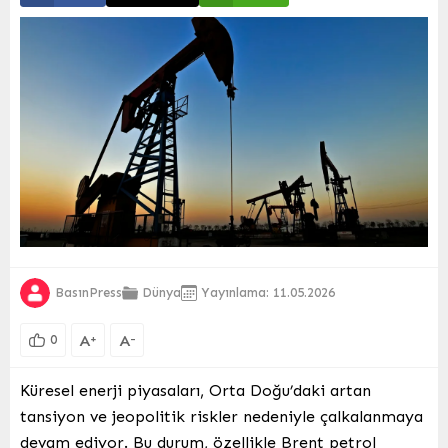
BasınPress
Dünya
Yayınlama: 11.05.2026
A
A
+
-
0
Küresel enerji piyasaları, Orta Doğu’daki artan
tansiyon ve jeopolitik riskler nedeniyle çalkalanmaya
devam ediyor. Bu durum, özellikle Brent petrol