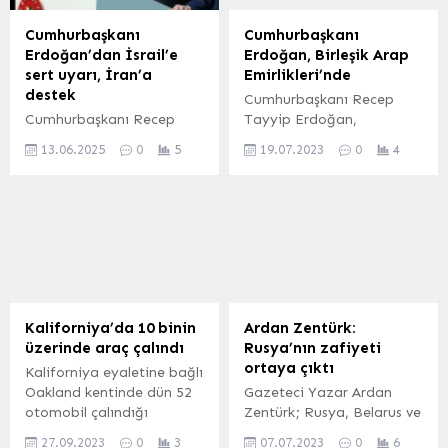
Cumhurbaşkanı
Cumhurbaşkanı
Erdoğan’dan İsrail’e
Erdoğan, Birleşik Arap
sert uyarı, İran’a
Emirlikleri’nde
destek
Cumhurbaşkanı Recep
Cumhurbaşkanı Recep
Tayyip Erdoğan,
Tayyip Erdoğan, İsrail’in
Katar’daki temaslarını
13.06.2025
0
5
19.07.2023
0
4
İran’a düzenlediği
tamamlamasının ardından
saldırıları “uluslararası
Körfez turunun son durağı
hukuku hiçe sayan
Birleşik Arap Emirlikleri’ne
provokasyon” olarak
ulaştı. ANKARA (İGFA) –
nitelendirerek, Netanyahu
Körfez turunda ikinci
yönetimini bölgeyi
durak olan Katar’daki
felakete sürüklemekle
görüşmeler ve temasları
suçladı.
sonrasında
Cumhurbaşkanı Erdoğan’ı,
Kaliforniya’da 10 binin
Ardan Zentürk:
Hamad Uluslararası
üzerinde araç çalındı
Rusya’nın zafiyeti
Havalimanı’nda, Katar
ortaya çıktı
Kaliforniya eyaletine bağlı
Başbakan Yardımcısı ve
Oakland kentinde dün 52
Gazeteci Yazar Ardan
Savunma Bakanı Halid bin
otomobil çalındığı
Zentürk; Rusya, Belarus ve
Muhammed Al Atiyye,
bildirildi. Araç hırsızlığı
Wagner üçgeninde
Türkiye’nin Doha
27.09.2023
0
3
07.07.2023
0
6