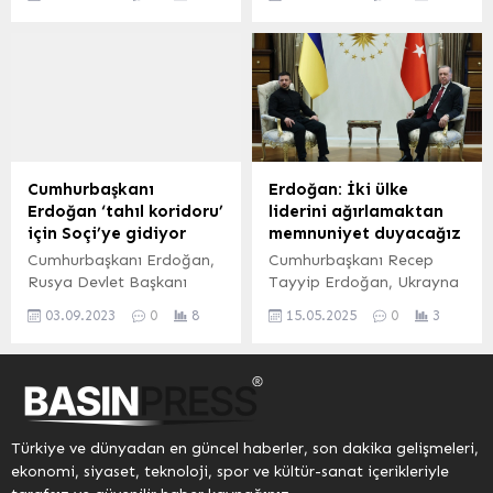
salgınıyla karşı karşıya
Rusya’daki kargaşa
Büyükelçisi Mehmet
olan kentte son bir yıl
iklimini Herkes Duysun için
Mustafa...
içinde 10 binin üzerinde
yorumladı. Zentürk
otomobil çalındığı rapor
Wagner isyanının,
edildi. Erme ÖZCAN –
Rusya’nın Wagner’e
abdpost.com / ABD
alternatif bir yapı
(İGFA) – Geçtiğimiz
arayışında olmasından
günlerde kısa aralıklarla iki
kaynaklanabileceğini
Türk’ün öldürüldüğü
belirtti. Herkes Duysun /
Cumhurbaşkanı
Erdoğan: İki ülke
Oakland’da, dün 52
BURSA (İGFA) – Bir yıldan
Erdoğan ‘tahıl koridoru’
liderini ağırlamaktan
otomobil hırsızlığı
uzun süredir devam eden
için Soçi’ye gidiyor
memnuniyet duyacağız
bildirildiği açıklandı....
Ukrayna savaşı sebebiyle
Cumhurbaşkanı Erdoğan,
Cumhurbaşkanı Recep
gündemi sık sık işgal eden
Rusya Devlet Başkanı
Tayyip Erdoğan, Ukrayna
Rusya, geçtiğimiz...
Putin ile görüşmek üzere 4
Devlet Başkanı Volodimir
03.09.2023
0
8
15.05.2025
0
3
Eylül Pazartesi günü
Zelenskiy ile
Soçi’ye gidecek. Erdoğan
Cumhurbaşkanlığı
ve Putin, tahıl koridoru
Külliyesinde görüşme
anlaşmasının da
gerçekleştirdi.
geleceğini ele alacak.
Cumhurbaşkanı Erdoğan,
ANKARA (İGFA) –
Türkiye’nin barışın süratle
Türkiye ve dünyadan en güncel haberler, son dakika gelişmeleri,
Cumhurbaşkanı Recep
tesisi için ev sahibi olarak,
ekonomi, siyaset, teknoloji, spor ve kültür-sanat içerikleriyle
Tayyip Erdoğan ve Rusya
hazır olduklarında iki ülke