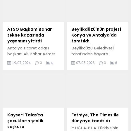
ATSO Başkanı Bahar
Beylikdüzü’nün projesi
tekne kazasında
Konya ve Antalya’da
yaşamını yitirdi
tanıtıldı
Antalya ticaret odası
Beylikdüzü Belediyesi
başkanı Ali Bahar Kemer
tarafından hayata
de tekne kazasında
geçirilen ve Türkiye’ye
19.07.2024
0
4
07.05.2023
0
6
hayatını kaybetti. 19
yayılan “Beslenme Saati”
Temmuz 2024, 13:26
uygulaması Konya ve
yayınlandı ATSO Başkanı
Antalya’da tanıtıldı.
Bahar tekne kazasında
ANTALYA (İGFA) –
yaşamını yitirdi Edinilen
Beylikdüzü Belediyesi
bilgiye göre, Kemer
tarafından hayata
açıklarında Bahar’ın
geçirilen ve Türkiye’ye
bulunduğu tekne kaza
yayılan ‘Beslenme
yaptı. Ağır yaralanıp
Saati’uygulaması Konya
Kayseri Talas’ta
Fethiye, The Times ile
denize düşen...
ve Antalya’da tanıtıldı. 13.
çocukların şenlik
dünyaya tanıtıldı
Cumhurbaşkanı Adayı
coşkusu
MUĞLA-BHA Türkiye’nin
CHP Genel Başkanı Kemal