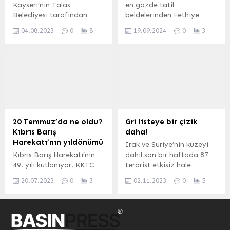
Kayseri’nin Talas
en gözde tatil
Kılıçdaroğlu’nun eşi Selvi
Belediyesi tarafından
beldelerinden Fethiye
Kılıçdaroğlu ile Beylikdüzü
Cumhuriyetin 100. yılına
dünyanın dikkatini
Belediye Başkanı Mehmet
04.08.2023
0
8
19.09.2024
0
3
ithafen “Festival Talas
çekmeye devam ediyor…
Murat Çalık ve...
100. Yıl Etkinlikleri”
Fethiye, The Times’ın ekim
kapsamında düzenlenen
ayındaki plaj önerileri
ve 2 gün süren çocuk
arasında okuyucularına
şenliği, görülmemiş bir
tanıtıldı. Hazırlanan
ilgiyle sona erdi. Mehmet
listeye Türkiye’nin turizm
UZEL (KAYSERİ İGFA)
bölgelerinden yalnızca
Şenliğe katılanlara hitap
Fethiye girmeyi başardı.
eden Kayseri’nin Talas
Bölgenin uluslararası
20 Temmuz’da ne oldu?
Gri listeye bir çizik
Belediye Başkanı Mustafa
platformda tanınmasının
Kıbrıs Barış
daha!
Yalçın, gösterilen ilgiden
yanı sıra, turizmi 12 aya
Harekatı’nın yıldönümü
Irak ve Suriye’nin kuzeyi
çok mutlu olduklarını ve bu
yaymak ve sürdürülebilir
Kıbrıs Barış Harekatı’nın
dahil son bir haftada 87
ilginin yenilerini
turizmi desteklemek
49. yılı kutlanıyor. KKTC
terörist etkisiz hale
düzenleme...
amacıyla yürütülen
(İGFA) – 20 Temmuz Barış
getirildi. 2023 yılında
çalışmaların önemi de...
20.07.2023
0
3
02.11.2023
0
5
ve Özgürlük Bayramı,
etkisiz hale getirilen
Kuzey Kıbrıs Türk
terörist sayısı ise bin
Cumhuriyeti’nde 20
802’ye yükselirken, gri
Temmuz 1974 tarihinde
kategoride aranan terörist
Türk Silahlı Kuvvetleri
3 ayrı girişi olan