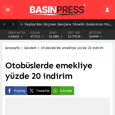
Yeşilay’dan Göçmen Gençlere Yönelik Uluslararası Model: Bağımlılıkla Mücadelede Kapsayıcı Çözümler
GRAM ALTIN
DOLAR
EURO
BIST 100
BITCOIN
6.660,55
47,7111
55,1881
13.779,39
$64949
Anasayfa
Gündem
Otobüslerde emekliye yüzde 20 indirim
Otobüslerde emekliye
yüzde 20 indirim
Paylaş
Tweetle
Gönder