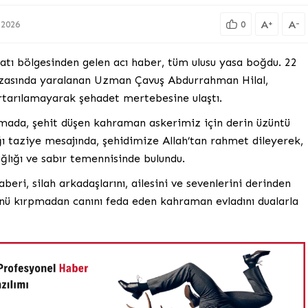
A
A
+
-
.2026
0
ekatı bölgesinden gelen acı haber, tüm ulusu yasa boğdu. 22
azasında yaralanan Uzman Çavuş Abdurrahman Hilal,
tarılamayarak şehadet mertebesine ulaştı.
amada, şehit düşen kahraman askerimiz için derin üzüntü
ığı taziye mesajında, şehidimize Allah’tan rahmet dileyerek,
ağlığı ve sabır temennisinde bulundu.
ri, silah arkadaşlarını, ailesini ve sevenlerini derinden
ünü kırpmadan canını feda eden kahraman evladını dualarla