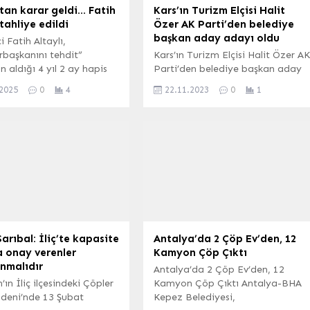
tan karar geldi… Fatih
Kars’ın Turizm Elçisi Halit
 tahliye edildi
Özer AK Parti’den belediye
başkan aday adayı oldu
 Fatih Altaylı,
başkanını tehdit”
Kars’ın Turizm Elçisi Halit Özer A
 aldığı 4 yıl 2 ay hapis
Parti’den belediye başkan aday
n ardından Silivri
adayı oldu Turizmci iş adamı
.2025
0
4
22.11.2023
0
1
’nden çıktı İSTANBUL
Halit Özer başvurusunu Kars İl
– İstanbul Bölge Adliye
Başkanlığı bilgisi dahilinde
si, gazeteci Fatih
Ankara’da, AK Parti Genel
hakkında
Merkezi’nde yaptı. Halit Özer
başkanını tehdit”
başvuru esnasında yaptığı
 verilen 4 yıl 2 ay hapis
konuşmada şunları söyledi:
n infazı sırasında
”Öncelikli olarak AK Parti Genel
ine karar verdi.
Merkezi, Kars İl Başkanlığımız ve
acağı gibi Altaylı,
Milletvekilimiz başta olmak...
 kanalında 20 Haziran...
Sarıbal: İliç’te kapasite
Antalya’da 2 Çöp Ev’den, 12
a onay verenler
Kamyon Çöp Çıktı
nmalıdır
Antalya’da 2 Çöp Ev’den, 12
’ın İliç ilçesindeki Çöpler
Kamyon Çöp Çıktı Antalya-BHA
adeni’nde 13 Şubat
Kepez Belediyesi,