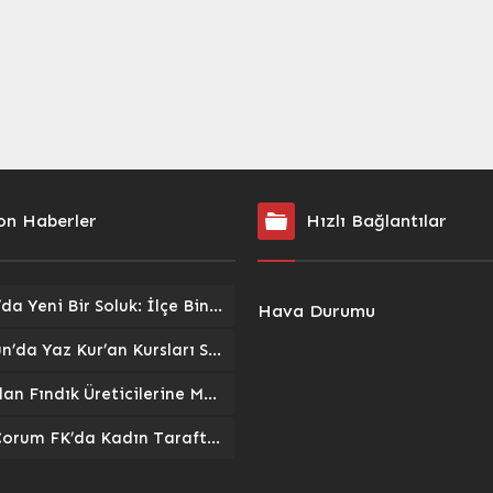
on Haberler
Hızlı Bağlantılar
Pazar’da Yeni Bir Soluk: İlçe Binası ve Kent Lokantası Hizmete Açıldı
Hava Durumu
Giresun’da Yaz Kur’an Kursları Sokak Oyunlarıyla Şenlendi: Gelenekler Yeniden Canlandı
TMO’dan Fındık Üreticilerine Müjde: 2026/27 Sezonu Alım Fiyatları ve Destekler Açıklandı
Arca Çorum FK’da Kadın Taraftarlar Sahne Alıyor: ‘Kırmızı Kanatlar’ Tribünlere Güç Katacak