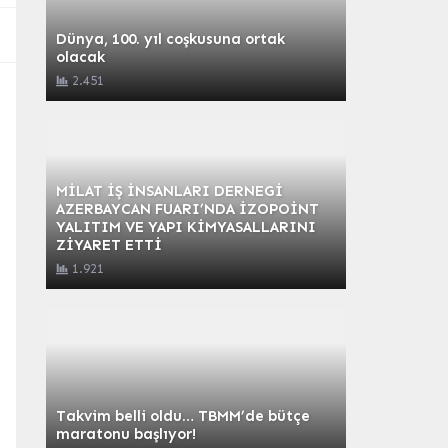
Dünya, 100. yıl coşkusuna ortak
olacak
2.451
MİLAT İŞ İNSANLARI DERNEGİ
AZERBAYCAN FUARI’NDA İZOPOİNT
YALITIM VE YAPI KİMYASALLARINI
ZİYARET ETTİ
1.921
Takvim belli oldu… TBMM’de bütçe
maratonu başlıyor!