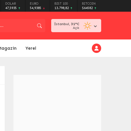
DOLAR
EURO
BIST 100
BITCOIN
47,5935
54,9385
13.798,82
$64582
İstanbul,
31
°C
Açık
Magazin
Yerel