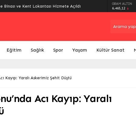
arı Sokak Oyunlarıyla Şenlendi: Gelenekler
GRAM ALTIN
6.465,12
Eğitim
Sağlık
Spor
Yaşam
Kültür Sanat
ı Kayıp: Yaralı Askerimiz Şehit Düştü
nu’nda Acı Kayıp: Yaralı
ü