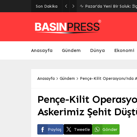
Giresun’da Yaz Kur’an Kursl
Son Dakika
Yeniden Canlandı
Anasayfa
Gündem
Dünya
Ekonomi
Anasayfa
Gündem
Pençe-Kilit Operasyonu’nda Ac
Pençe-Kilit Operasyo
Askerimiz Şehit Düşt
Paylaş
Tweetle
Gönder