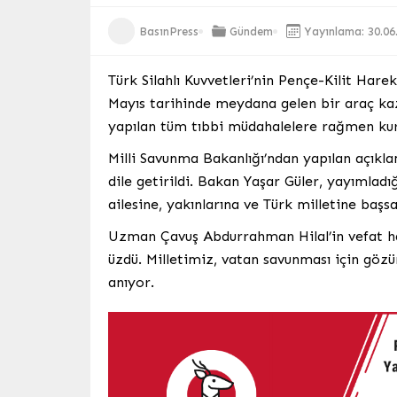
BasınPress
Gündem
Yayınlama: 30.06
Türk Silahlı Kuvvetleri’nin Pençe-Kilit Har
Mayıs tarihinde meydana gelen bir araç k
yapılan tüm tıbbi müdahalelere rağmen kur
Milli Savunma Bakanlığı’ndan yapılan açıkl
dile getirildi. Bakan Yaşar Güler, yayımlad
ailesine, yakınlarına ve Türk milletine başs
Uzman Çavuş Abdurrahman Hilal’in vefat habe
üzdü. Milletimiz, vatan savunması için göz
anıyor.