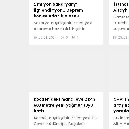
1 milyon Sakaryalıyı
İstinaf
ilgilendiriyor… Deprem
Altaylı
konusunda ilk olacak
Gazeteci
Sakarya Büyükşehir Belediyesi
“Cumhur
depreme hazırlıklı bir şehir
suçundan
oluşturmak adına Güney Kore
cezasını
16.01.2024
0
4
29.12
destekli Afet Erken Uyarı
Cezaevi
Sistemi’ni Sakarya’da hayata
(İGFA) 
geçiriyor. Bu sistem kapsamında
Mahkeme
yer altına yerleştirilecek yüksek
Altaylı 
hassasiyetli sensörler vasıtası ile
“Cumhur
yer hareketleri takip edilebilecek
suçundan
ve 1 milyon Sakaryalı için hayati
cezasını
rol oynayacak. SAKARYA (İGFA) –
tahliyes
Deprem kuşaklarının üzerinde yer
Hatırlan
alan...
YouTube
Kocaeli’deki mahalleye 2 bin
CHP’li 
600 metre yeni yağmur suyu
artışın
hattı
yargıla
Kocaeli Büyükşehir Belediyesi İSU
Erzincan
Genel Müdürlüğü, Başiskele
Altın M