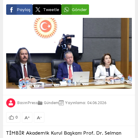
Paylaş
Tweetle
Gönder
BasınPress
Gündem
Yayınlama: 04.06.2026
A
A
+
-
0
TİMBİR Akademik Kurul Başkanı Prof. Dr. Selman