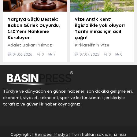
çözüm önerilerini içeren
temel gıda ürünleri mercek
kapsamlı raporu sundu.
altına alındı. KOCAELİ
İSTANBUL (İGFA) –
(İGFA) – Kocaeli
Yargıya Güçlü Destek:
Vize Antik Kenti
İnternet Gazetecileri
Büyükşehir Belediyesi
Bakan Gürlek Duyurdu,
ilgisizlikle yok oluyor!
Federasyonu (İGF) Genel
Zabıta Dairesi
140 Yeni Mahkeme
Tarihi miras için acil
Başkanı Mesut Demir,
Başkanlığı’na bağlı ekipler,
Kuruluyor
çağrı!
göreve yeni başlayan
vatandaşların Ramazan
Adalet Bakanı Yılmaz
Kırklareli’nin Vize
Basın İlan Kurumu (BİK)
ayı öncesinde gıda ve
Gürlek, sosyal medya
ilçesindeki Bizye Antik
Genel Müdürü Abdulkadir
diğer...
04.06.2026
0
7
07.07.2025
0
0
hesabı üzerinden yaptığı
Kenti, Traklar’dan Roma
Çay’ı...
önemli bir duyuru ile yargı
ve Bizans’a uzanan
sistemine yönelik atılan
tarihiyle eşsiz bir miras
yeni adımları paylaştı.
sunuyor. Ancak bakımsızlık
Bakan Gürlek,
ve ilgisizlik, bu değerli
vatandaşların adalet
alanı yok olma tehlikesiyle
Türkiye ve dünyadan en güncel haberler, son dakika gelişmeleri,
hizmetlerine erişimini
karşı karşıya bırakıyor.
ekonomi, siyaset, teknoloji, spor ve kültür-sanat içerikleriyle
kolaylaştırmak ve yargının
Trakya Arşiv ekibi, Vize
tarafsız ve güvenilir haber kaynağınız.
etkinliğini artırmak
Antik Tiyatrosu’nun içler
amacıyla Türkiye
acısı durumuna dikkat
genelinde toplam 140 yeni
çekerek yetkililere koruma
mahkeme kurulacağını
çağrısı yaptı.
bildirdi. Mahkemelerin
Copyright |
Reindeer Medya
| Tüm hakları saklıdır, izinsiz
Kurulma Gerekçeleri ve