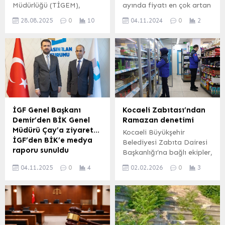
Müdürlüğü (TİGEM),
ayında fiyatı en çok artan
damızlık nitelikte 5 baş
ürün grupları arasında
28.08.2025
0
10
04.11.2024
0
2
safkan Arap aygırı satın
erkek giyim yüzde 14,14,
almak için ihale açtı.
taze meyveler yüzde
Alkuruş, Berk ve Sa’d kan
12,79 ve ilaçlar yüzde
hatlarından olan aygırların
10,97 ile öne çıktı.
grup yarışlarında başarı
İlaçlardaki artış, artan
göstermesi şartı aranıyor.
sağlık harcamalarının
Başvurular 15 Eylül 2025’e
maliyetine dikkat
kadar kabul edilecek.
çekerken, bu durum
ANKARA (İGFA) – Tarım
vatandaşların sağlık
İGF Genel Başkanı
Kocaeli Zabıtası’ndan
İşletmeleri Genel
hizmetlerine erişiminde
Demir’den BİK Genel
Ramazan denetimi
Müdürlüğü (TİGEM),
önemli bir faktör haline
Müdürü Çay’a ziyaret…
Kocaeli Büyükşehir
safkan Arap atı
geldi. Ayrıca, kadın
İGF’den BİK’e medya
Belediyesi Zabıta Dairesi
yetiştiriciliğini...
ayakkabısı ve çocuk
raporu sunuldu
Başkanlığı’na bağlı ekipler,
ayakkabısı...
İnternet Gazetecileri
yaklaşan Ramazan ayı
04.11.2025
0
4
02.02.2026
0
3
Federasyonu (İGF) Genel
öncesinde vatandaşların
Başkanı Mesut Demir,
sağlıklı ve güvenli gıdaya
Basın İlan Kurumu (BİK)
ulaşabilmesi için kent
Genel Müdürü Abdulkadir
genelindeki marketlerde
Çay’ı ziyaret ederek dijital
denetimlerini sıklaştırdı.
medyanın sorunları ve
Denetimlerde özellikle