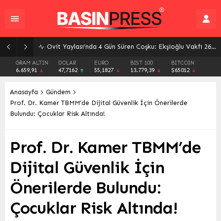
YÖKDİL 2026 Soru Kitapçığı ve Cevap Anahtarı ÖSYM Tarafından Erişime Açıldı
GRAM ALTIN
DOLAR
EURO
BIST 100
BITCOIN
6.659,91
47,7162
55,1827
13.779,39
$65012
Anasayfa
Gündem
Prof. Dr. Kamer TBMM’de Dijital Güvenlik İçin Önerilerde
Bulundu: Çocuklar Risk Altında!
Prof. Dr. Kamer TBMM’de
Dijital Güvenlik İçin
Önerilerde Bulundu:
Çocuklar Risk Altında!