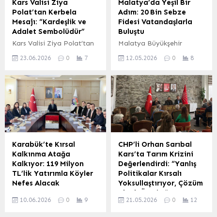
Kars Valisi Ziya
Malatya’da Yeşil Bir
Polat’tan Kerbela
Adım: 20 Bin Sebze
Mesajı: “Kardeşlik ve
Fidesi Vatandaşlarla
Adalet Sembolüdür”
Buluştu
Kars Valisi Ziya Polat’tan
Malatya Büyükşehir
Anlamlı Ziyaret: Kerbela
Belediyesi, sürdürülebilir
23.06.2026
0
7
12.05.2026
0
8
Birlik ve Adalet Sembolü
çevre anlayışı ve yerel
Kars Valisi Ziya Polat,
üretimi destekleme
Muharrem ayının manevi
misyonu çerçevesinde
atmosferi dolayısıyla Kars
önemli bir etkinliğe imza
Ehlibeyt Alimleri Birliği
attı. Belediye, binlerce
Derneği’ni ziyaret etti.
vatandaşa toplamda 20
Dernek binasında kanaat
bin adet ücretsiz sebze
önderi Seyit Ahmet Erdem
fidesi dağıttı. Üretim ve
ve dernek yetkilileriyle bir
Destek Vurgusu Büyükşehir
Karabük’te Kırsal
CHP’li Orhan Sarıbal
araya gelen Vali Polat,
Belediyesi Çevre Koruma
Kalkınma Atağa
Kars’ta Tarım Krizini
samimi bir ortamda
ve Kontrol Dairesi
Kalkıyor: 119 Milyon
Değerlendirdi: “Yanlış
vatandaşlarla da sohbet
Başkanlığı Atık Yönetimi
TL’lik Yatırımla Köyler
Politikalar Kırsalı
etti. Kerbela’nın...
Şube Müdürlüğü
Nefes Alacak
Yoksullaştırıyor, Çözüm
tarafından organize
Planlı Üretim”
Karabük’te kırsal
edilen fide dağıtım
10.06.2026
0
9
21.05.2026
0
12
kalkınmaya yönelik önemli
CHP Bursa Milletvekili
etkinliği,...
bir adım atıldı. 2026 Yılı
Orhan Sarıbal, Kars’ın