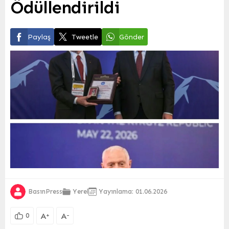
Ödüllendirildi
Paylaş
Tweetle
Gönder
BasınPress
Yerel
Yayınlama: 01.06.2026
A
A
+
-
0