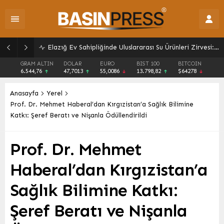
Elazığ Ev Sahipliğinde Uluslararası Su Ürünleri Zirvesi: Yeni İş Birlikleri ve Yatırımlar İçin Önemli Adım
GRAM ALTIN
DOLAR
EURO
BIST 100
BITCOIN
6.544,76
47,7013
55,0086
13.798,82
$64278
Anasayfa
Yerel
Prof. Dr. Mehmet Haberal’dan Kırgızistan’a Sağlık Bilimine
Katkı: Şeref Beratı ve Nişanla Ödüllendirildi
Prof. Dr. Mehmet
Haberal’dan Kırgızistan’a
Sağlık Bilimine Katkı:
Şeref Beratı ve Nişanla