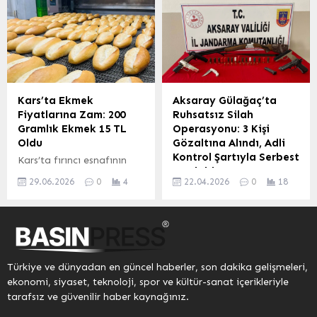
Köylerin Altyapısının
Tarım ve Hayvancılık
Desteklenmesi Projesi
Sektöründeki Derinleşen
(KÖYDES) kapsamında, il
Krizi Hakkında Konuştu
genelinde köylerin altyapı
CHP Bursa Milletvekili
sorunlarını çözmek
Orhan Sarıbal, Kars’ın
amacıyla 119 milyon 518
ekonomik ve tarımsal
bin 694 TL ödenek tahsis
sorunlarını yerinde
Kars’ta Ekmek
Aksaray Gülağaç’ta
edildi. Bu kaynak, köy
incelemek üzere kente bir
Fiyatlarına Zam: 200
Ruhsatsız Silah
yolları, içme suyu ve diğer
ziyaret gerçekleştirdi.
Gramlık Ekmek 15 TL
Operasyonu: 3 Kişi
temel altyapı
Kars’taki temasları
Oldu
Gözaltına Alındı, Adli
hizmetlerinin
kapsamında CHP İl
Kontrol Şartıyla Serbest
Kars’ta fırıncı esnafının
iyileştirilmesinde
Başkanlığı’nı ziyaret eden
Bırakıldı
artan maliyetleri gerekçe
kullanılacak. Karabük
Sarıbal, partililerle bir
29.06.2026
0
4
22.04.2026
0
18
göstererek yaptığı zam
Aksaray’ın Gülağaç
Valisi Oktay Çağatay
araya gelerek Kars
talebi kabul edildi. Alınan
ilçesinde jandarma
başkanlığında...
halkının yaşadığı
kararla birlikte, kent
ekiplerince düzenlenen
ekonomik zorlukları ve...
genelinde 200 gram
operasyonda, ruhsatsız
ekmeğin fiyatı yüzde 25
silah ve fişekler ele
oranında artarak 15 TL’ye
geçirildi. Operasyon
Türkiye ve dünyadan en güncel haberler, son dakika gelişmeleri,
yükseldi. Temel
kapsamında 3 şüpheli
ekonomi, siyaset, teknoloji, spor ve kültür-sanat içerikleriyle
Giderlerdeki Yükseliş
gözaltına alındı. Edinilen
tarafsız ve güvenilir haber kaynağınız.
Maliyetleri Artırdı Son
bilgilere göre, Aksaray İl
dönemde un, maya, enerji
Jandarma Komutanlığı’na