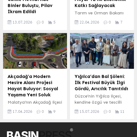
alım süreçlerinde azami
durumda. Bu proje,
Binler Buluştu, Pilav
Katkı Sağlayacak
özeni göstermeleri
Belediye Başkanı Bayram
İkram Edildi
Tarım ve Orman Bakanı
gerektiğini vurguladı.
Taşkın’ın seçim vaatleri
Akçakoca’da her yıl
İbrahim Yumaklı, sosyal
Çiftçilerin Mağduriyetini
arasında yer alan ve...
13.07.2026
0
5
22.04.2026
0
7
geleneksel olarak
medya üzerinden yaptığı
Önlemek İçin Öneriler
düzenlenen ve bu yıl 12
duyuruyla, Samsun’un
Çiftçilerin olası
Temmuz Pazar günü
Bafra ilçesinde hayata
mağduriyetlerini
yoğun katılımla
geçirilen modern sera
engellemek...
gerçekleşen “Ahmet
projesinin ülke
Dede’yi Anma” programı,
ekonomisine önemli bir
halk arasında bilinen
katkı sağlayacağını
adıyla Geleneksel Cümle
açıkladı. Bakanlık
Mevlidi, manevi
tarafından yüzde 80 hibe
Akçadağ’a Modern
Yığılca’dan Bal Şöleni:
atmosferiyle dikkat çekti.
desteğiyle desteklenen
Mesire Alanı Projesi
İlk Festival Büyük İlgi
Cumayanı Evliya Cami
projenin toplam yatırım
Hayat Buluyor: Sosyal
Gördü, Arıcılık Tanıtıldı
Yaşamba Derneği
büyüklüğünün 4 milyar
Yaşama Yeni Soluk
Düzce’nin Yığılca ilçesi,
tarafından organize
liraya ulaştığı belirtildi.
Malatya’nın Akçadağ ilçesi
kendine özgü ve tescilli
edilen etkinlik, Kur’an-ı
Karadeniz Bölgesi’nde
için heyecan verici bir
değeri olan Yığılca balını
Kerim tilaveti, Mevlid-i
modern tarım teknikleri ve
17.04.2026
0
9
15.07.2026
0
11
gelişme yaşanıyor. İlçenin
tanıtmak amacıyla ilk kez
Şerif ve ilahilerin
yüksek teknolojinin...
merkezinde yer alan
düzenlenen ‘1. Yığılca Bal
okunmasıyla manevi bir...
höyük alanına
Festivali’ ile büyük bir
kazandırılması planlanan
başarıya imza attı. Yığılca