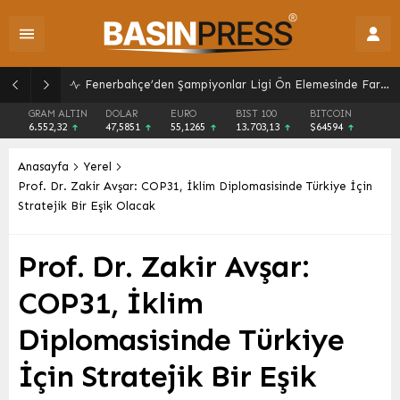
LGS Nakil Süreci Başladı: Tercih ve Sonuç Tarihleri Açıklandı
GRAM ALTIN
DOLAR
EURO
BIST 100
BITCOIN
6.552,32
47,5851
55,1265
13.703,13
$64594
Anasayfa
Yerel
Prof. Dr. Zakir Avşar: COP31, İklim Diplomasisinde Türkiye İçin
Stratejik Bir Eşik Olacak
Prof. Dr. Zakir Avşar:
COP31, İklim
Diplomasisinde Türkiye
İçin Stratejik Bir Eşik