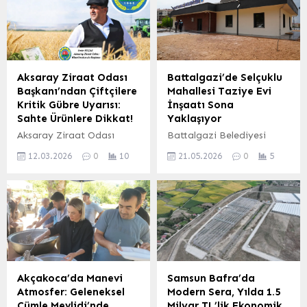
Aksaray Ziraat Odası
Battalgazi’de Selçuklu
Başkanı’ndan Çiftçilere
Mahallesi Taziye Evi
Kritik Gübre Uyarısı:
İnşaatı Sona
Sahte Ürünlere Dikkat!
Yaklaşıyor
Aksaray Ziraat Odası
Battalgazi Belediyesi
Başkanı Emin Koçak,
tarafından Selçuklu
12.03.2026
0
10
21.05.2026
0
5
çiftçilere yönelik önemli
Mahallesi’nde yapımı
bir uyarıda bulunarak,
devam eden taziye evi
piyasada dolaşan sahte
projesinde çalışmaların
gübreler konusunda
sonuna gelindi. Hayırsever
dikkatli olmaları
iş insanı Mustafa Özbey’in
gerektiğini belirtti. Koçak,
destekleriyle inşa edilen
çiftçilerin emekle
proje, büyük ölçüde
yetiştirdiği ürünlerin
tamamlanmış olup, ekipler
verimini korumak ve
şu anda çevre düzenleme
Akçakoca’da Manevi
Samsun Bafra’da
toprak sağlığını
ve alan iyileştirme
Atmosfer: Geleneksel
Modern Sera, Yılda 1.5
sürdürebilmek adına gübre
çalışmalarına odaklanmış
Cümle Mevlidi’nde
Milyar TL’lik Ekonomik