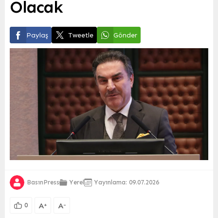
Olacak
Paylaş
Tweetle
Gönder
BasınPress
Yerel
Yayınlama: 09.07.2026
A
A
+
-
0