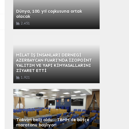
Dünya, 100. yıl coşkusuna ortak
olacak
2.451
MİLAT İŞ İNSANLARI DERNEGİ
AZERBAYCAN FUARI’NDA İZOPOİNT
YALITIM VE YAPI KİMYASALLARINI
ZİYARET ETTİ
1.921
Takvim belli oldu… TBMM’de bütçe
maratonu başlıyor!