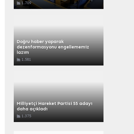
1.709
Doğru haber yaparak
dezenformasyonu engellememiz
lazım
1.581
Milliyetçi Hareket Partisi 55 adayı
daha açıkladı
1.375