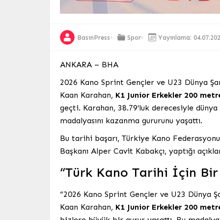
BasınPress
Spor
Yayınlama: 04.07.20
ANKARA – BHA
2026 Kano Sprint Gençler ve U23 Dünya Şam
Kaan Karahan,
K1 Junior Erkekler 200 metr
geçti. Karahan, 38.79’luk derecesiyle dünya
madalyasını kazanma gururunu yaşattı.
Bu tarihi başarı, Türkiye Kano Federasyonu
Başkanı Alper Cavit Kabakçı, yaptığı açıkla
“Türk Kano Tarihi İçin Bi
“2026 Kano Sprint Gençler ve U23 Dünya Ş
Kaan Karahan,
K1 Junior Erkekler 200 metr
bizlere büyük bir gurur yaşattı. Bu madaly