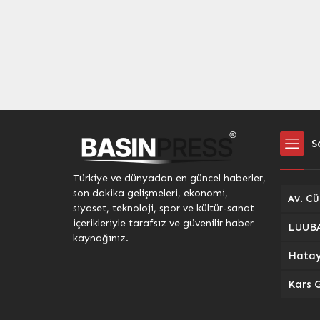
attı. 2-7 Haziran tarihleri
yaparken
arasında düzenlenen Havalı
arasınd
Silahlar Türkiye Şampiyonası’na
ile...
katılan milli sporcu, sergilediği
performansla Genç Erkek...
S
Türkiye ve dünyadan en güncel haberler,
son dakika gelişmeleri, ekonomi,
siyaset, teknoloji, spor ve kültür-sanat
içerikleriyle tarafsız ve güvenilir haber
kaynağınız.