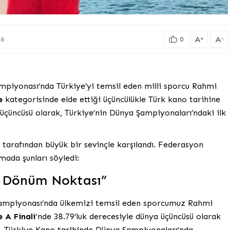
A
A
+
-
26
0
piyonası’nda Türkiye’yi temsil eden milli sporcu Rahmi
e
kategorisinde elde ettiği üçüncülükle Türk kano tarihine
 üçüncüsü olarak, Türkiye’nin Dünya Şampiyonaları’ndaki ilk
 tarafından büyük bir sevinçle karşılandı. Federasyon
mada şunları söyledi:
r Dönüm Noktası”
ampiyonası’nda ülkemizi temsil eden sporcumuz Rahmi
e A Finali
‘nde 38.79’luk derecesiyle dünya üçüncüsü olarak
a, Türkiye Kano tarihinde Dünya Şampiyonaları’nda