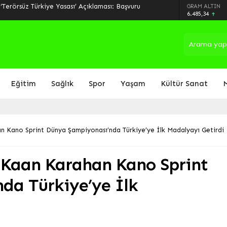
GRAM ALTIN
UTFAĞI kapılarını Denizli’de açıyor!
6.485,34
Eğitim
Sağlık
Spor
Yaşam
Kültür Sanat
n Kano Sprint Dünya Şampiyonası’nda Türkiye’ye İlk Madalyayı Getirdi
i Kaan Karahan Kano Sprint
da Türkiye’ye İlk