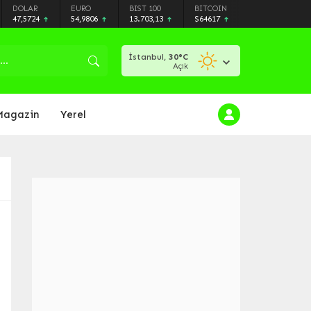
DOLAR
EURO
BIST 100
BITCOIN
47,5724
54,9806
13.703,13
$64617
İstanbul,
30
°C
Açık
Magazin
Yerel