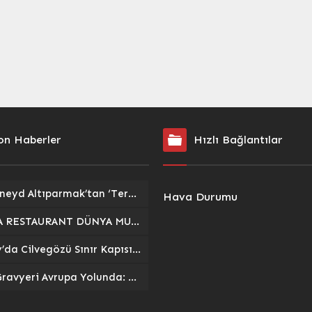
, 1-6 Aralık tarihleri
a da Slovakya Milli Takımı
on Haberler
Hızlı Bağlantılar
Av. Cüneyd Altıparmak’tan ‘Terörsüz Türkiye Yasası’ Açıklaması: Başvuru Süreci ve Detaylar
Hava Durumu
LUUBA RESTAURANT DÜNYA MUTFAĞI kapılarını Denizli’de açıyor!
Hatay’da Cilvegözü Sınır Kapısı’na 1200 Araçlık Modern Tır Parkı Açıldı
Kars Gravyeri Avrupa Yolunda: Coğrafi İşaret Sürecinde Yeni Dönem Başlıyor