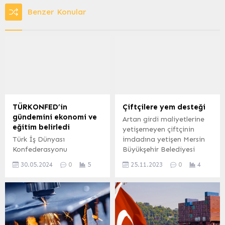
Benzer Konular
TÜRKONFED’in
Çiftçilere yem desteği
gündemini ekonomi ve
Artan girdi maliyetlerine
eğitim belirledi
yetişemeyen çiftçinin
Türk İş Dünyası
imdadına yetişen Mersin
Konfederasyonu
Büyükşehir Belediyesi
(TÜRKONFED), Ankara’da
Tarımsal Hizmetler Daire
30.05.2024
0
5
25.11.2023
0
4
siyasi partiler, bakanlıklar
Başkanlığı, çiftçi üretime
ve yerel yönetimleri
devam etsin diye
kapsayan bir dizi ziyaret
desteklerini hız kesmeden
gerçekleştirdi.
sürdürüyor. Mersin’in 13
Görüşmelerde ekonomi,
ilçesinde küçük üreticiyi
eğitim başta olmak üzere
her alanda destekleyen