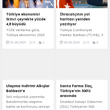
ülke gündemindeki
Büyükşehir, büyükbaş
öncelikli konular ile
hayvancılıkla uğraşan
kentlerin rekabetçiliği,
çiftçilere de ‘mısır flake
Türkiye ekonomisi
İhracatçının yol
afetlere hazırlık, iş
yem desteği’ne devam
ikinci çeyrekte yüzde
haritası yeniden
dünyasında verimlilik,
ediyor. MERSİN (İGFA) –
4,8 büyüdü
yazılıyor
dijitalleşme ve yüksek
‘Destek Büyükşehir’den
TÜİK verilerine göre,
Türkiye Cumhuriyet
teknoloji kullanımı
Üretim
Türkiye ekonomisi 2025
Merkez Bankası (TCMB), 3
hakkında fikir alışverişinde
Çiftçiden’ sloganıyla
yılı ikinci çeyreğinde
Mayıs 2025 tarihinde
bulunuldu. İSTANBUL
başlatılan...
01.09.2025
0
2
05.05.2025
0
6
yüzde 4,8 büyürken,
finansal istikrarı
(İGFA) – Kuruluşunun
inşaat sektörü yüzde
pekiştirmek, döviz
20’nci yılını...
10,9’luk artışla dikkat
kurlarındaki oynaklığı
çekti. Milli gelir cari
azaltmak ve Türk lirasına
fiyatlarla 14,6 trilyon
geçiş sürecini hızlandırmak
TL’ye, dolar bazında
amacıyla kapsamlı bir
377,6 milyar dolara ulaştı.
makroihtiyati düzenleme
ANKARA (İGFA) – Türkiye
paketi açıkladı. Tedbirler,
İstatistik Kurumu (TÜİK),
hem bankacılık sistemini,
Ulaşıma indirim! Alkışlar
Santa Farma İlaç,
2025 yılı ikinci çeyrek
hem de ihracatçıları
Balıkesir’e
Türkiye’nin 500’ü
Gayrisafi Yurt İçi Hasıla
yakından ilgilendiriyor.
arasında
565 milyonluk yatırımla
(GSYH) verilerini açıkladı....
Bandırma’da ulaşımın
İstanbul Sanayi Odası’nın
kalite ve konforunu artıran
(İSO) Türkiye’nin 500