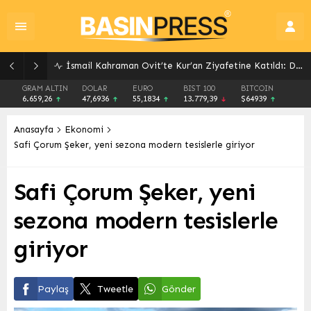
İsmail Kahraman Ovit’te Kur’an Ziyafetine Katıldı: Dualarla Sona Erdi
GRAM ALTIN
DOLAR
EURO
BIST 100
BITCOIN
6.659,26
47,6936
55,1834
13.779,39
$64939
Anasayfa
Ekonomi
Safi Çorum Şeker, yeni sezona modern tesislerle giriyor
Safi Çorum Şeker, yeni
sezona modern tesislerle
giriyor
Paylaş
Tweetle
Gönder