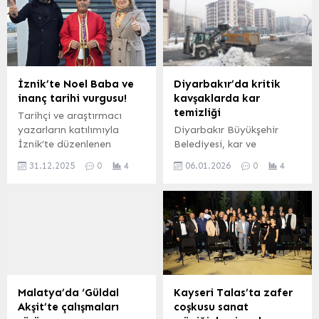
İznik’te Noel Baba ve
Diyarbakır’da kritik
inanç tarihi vurgusu!
kavşaklarda kar
temizliği
Tarihçi ve araştırmacı
yazarların katılımıyla
Diyarbakır Büyükşehir
İznik’te düzenlenen
Belediyesi, kar ve
arama konferansında
buzlanma nedeniyle bazı
31.12.2025
0
4
06.01.2026
0
4
konuşan Dt. Fatma
kritik kavşak ve
Kurtuluş, Noel Baba
güzergâhlarda artan
figürünün tarihsel
trafik yoğunluğunu
kökenine ve İznik’in inanç
gidermek amacıyla ana
tarihindeki merkezi rolüne
arterlerde kapsamlı
dikkat çekti. BURSA
temizlik çalışmaları
(İGFA) – 31. Noel Baba ile
yürütüyor. DİYARBAKIR
Dünya Barışına Çağrı
(İGFA) – Diyarbakır
Etkinlikleri kapsamında
Büyükşehir Belediyesi, kar
Malatya’da ‘Güldal
Kayseri Talas’ta zafer
Bursa’nın İznik ilçesinde
ve buzlanma nedeniyle
Akşit’te çalışmaları
coşkusu sanat
düzenlenen programda,
bazı kritik kavşak ve