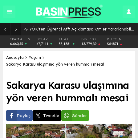
GRAM ALTIN
DOLAR
EURO
BIST 100
BITCOIN
6.660,55
47,7111
55,1881
13.779,39
$64871
Anasayfa
Yaşam
Sakarya Karasu ulaşımına yön veren hummalı mesai
Sakarya Karasu ulaşımına
yön veren hummalı mesai
Paylaş
Tweetle
Gönder