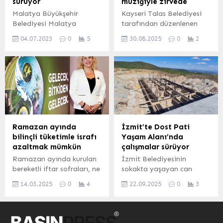
sürüyor
müziğiyle zirvede
tarihçi ve araştırmacı
güzergâhlarda artan
Malatya Büyükşehir
Kayseri Talas Belediyesi
yazarların katıldığı bir
trafik yoğunluğunu
Belediyesi Malatya
tarafından düzenlenen
arama...
gidermek amacıyla ana
genelinde başlatmış
“Malazgirt’ten
arterlerin kenarlarında
04.07.2023
0
5
30.08.2025
0
2
olduğu çalışmalarla
Dumlupınar’a Zafer
biriken karları temizliyor.
Malatya trafiğini
Haftası Etkinlikleri”
Yol...
rahatlatacak, ulaşımda
birbirinden özel ve anlamlı
yeni alternatif yollarla
programlarla sürüyor.
ulaşım ağında sorunsun bir
KAYSERİ (İGFA) –
şehir oluşturma
Etkinlikler kapsamında
noktasında çalışmalarına
Mevlana Meydan
aralıksız bir şekilde devam
Parkı’nda sahne alan şef
ediyor. MALATYA (İGFA) –
Suat Deringöl
Ramazan ayında
İzmit’te Dost Pati
Malatya’nın Orduzu
yönetimindeki Talas
bilinçli tüketimle israfı
Yaşam Alanı’nda
Mahallesinde çok güzel
Musiki Cemiyeti Türk
azaltmak mümkün
çalışmalar sürüyor
hizmetlere imza atıldığını
Sanat Müziği Korosu ve
Ramazan ayında kurulan
İzmit Belediyesinin
belirten Orduzu Mahalle
saz ekibi birbirinden güzel
bereketli iftar sofraları, ne
sokakta yaşayan can
Muhtarı Abuzer Ekin,
eserler seslendirdi. Koro,
yazık ki farkında olmadan
dostlarımız için geçtiğimiz
Büyükşehir’in yaptığı
meydanı dolduran ilçe
14.03.2025
0
4
22.09.2025
0
3
gıda israfını da artırıyor.
haftalarda temelini attığı
hizmetlerden ötürü
sakinlerine sanat...
Türkiye’de her yıl kişi
Sokak Hayvanları Barınma
teşekkür...
başına 102 kg gıda çöpe
ve Rehabilitasyon Merkezi
giderken, bu israfı
– Dost Pati Yaşam Alanı