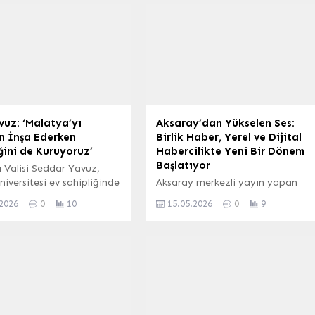
vuz: ‘Malatya’yı
Aksaray’dan Yükselen Ses:
n İnşa Ederken
Birlik Haber, Yerel ve Dijital
ini de Kuruyoruz’
Habercilikte Yeni Bir Dönem
Başlatıyor
 Valisi Seddar Yavuz,
iversitesi ev sahipliğinde
Aksaray merkezli yayın yapan
nen bir çalıştayda yaptığı
Birlik Haber, yerel ve dijital
.2026
0
10
15.05.2026
0
9
da, 6 Şubat depremleri
habercilik alanında hızlı, tarafsız
 Malatya’nın yeniden imar
ve güvenilir bir platform olarak
 değinerek, “Biz
öne çıkıyor. Güncel gelişmeleri
’yı yeniden inşa ederken
anlık olarak okuyucularına
 depremin izlerini
ulaştırmayı hedefleyen platform,
ruz, aynı zamanda
özellikle Aksaray ve çevresindeki
in Malatya’sını kuruyoruz”
yerel gündem ile esnaf
lıştayda, gençlerin evlilik
haberlerine odaklanıyor. Yerelden