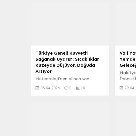
Türkiye Geneli Kuvvetli
Vali Ya
Sağanak Uyarısı: Sıcaklıklar
Yenide
Kuzeyde Düşüyor, Doğuda
Geleceğ
Artıyor
Malatya
Meteoroloji’den alınan son
İnönü Ün
değerlendirmelere göre, Türkiye
düzenle
08.04.2026
0
10
29.04
genelinde hava parçalı ve çok
konuşma
bulutlu bir seyir izleyecek. Yurt
sonrası
genelinde sağanak ve yer yer gök
sürecine
gürültülü sağanak yağışların etkili
Malatya
olması bekleniyor. Kuvvetli Yağış
yalnızca
ve Karla Karışık Yağmur Tehlikesi
silmiyo
Özellikle Sivas, Ordu, Giresun ve
geleceğ
Tokat çevrelerinde kuvvetli
dedi. Ça