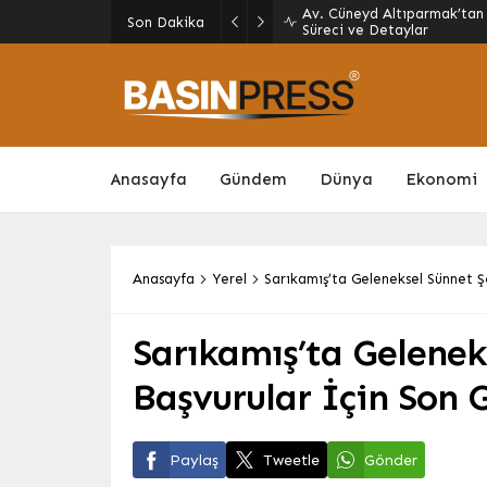
Son Dakika
LUUBA RESTAURANT DÜNYA M
Anasayfa
Gündem
Dünya
Ekonomi
Anasayfa
Yerel
Sarıkamış’ta Geleneksel Sünnet Ş
Sarıkamış’ta Geleneks
Başvurular İçin Son 
Paylaş
Tweetle
Gönder