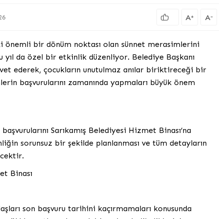
A
A
+
-
26
ki önemli bir dönüm noktası olan sünnet merasimlerini
 yıl da özel bir etkinlik düzenliyor. Belediye Başkanı
avet ederek, çocukların unutulmaz anılar biriktireceği bir
enlerin başvurularını zamanında yapmaları büyük önem
, başvurularını Sarıkamış Belediyesi Hizmet Binası’na
nliğin sorunsuz bir şekilde planlanması ve tüm detayların
cektir.
et Binası
daşları son başvuru tarihini kaçırmamaları konusunda