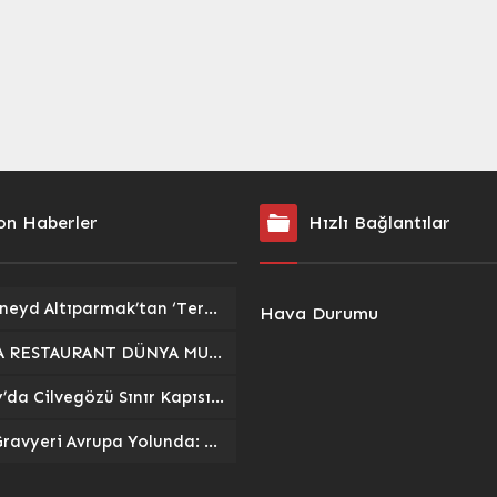
on Haberler
Hızlı Bağlantılar
Av. Cüneyd Altıparmak’tan ‘Terörsüz Türkiye Yasası’ Açıklaması: Başvuru Süreci ve Detaylar
Hava Durumu
LUUBA RESTAURANT DÜNYA MUTFAĞI kapılarını Denizli’de açıyor!
Hatay’da Cilvegözü Sınır Kapısı’na 1200 Araçlık Modern Tır Parkı Açıldı
Kars Gravyeri Avrupa Yolunda: Coğrafi İşaret Sürecinde Yeni Dönem Başlıyor