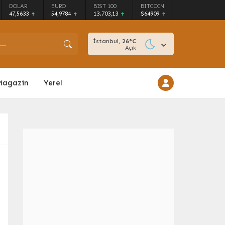
DOLAR
EURO
BIST 100
BITCOIN
47,5633
54,9784
13.703,13
$64909
İstanbul,
26
°C
Açık
Magazin
Yerel