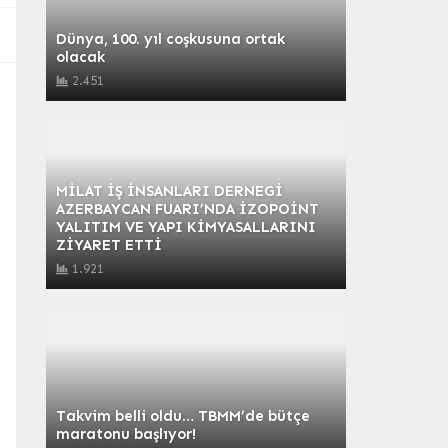
Dünya, 100. yıl coşkusuna ortak
olacak
2.451
MİLAT İŞ İNSANLARI DERNEGİ
AZERBAYCAN FUARI’NDA İZOPOİNT
YALITIM VE YAPI KİMYASALLARINI
ZİYARET ETTİ
1.921
Takvim belli oldu… TBMM’de bütçe
maratonu başlıyor!