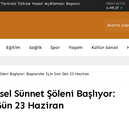
GRAM ALTIN
UTFAĞI kapılarını Denizli’de açıyor!
6.495,07
Eğitim
Sağlık
Spor
Yaşam
Kültür Sanat
öleni Başlıyor: Başvurular İçin Son Gün 23 Haziran
el Sünnet Şöleni Başlıyor:
Gün 23 Haziran