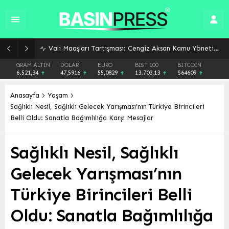
Vali Maaşları Tartışması: Cengiz Aksan Kamu Yönetiminde Ücret Dengesizliğini Gündeme Getirdi
GRAM ALTIN
DOLAR
EURO
BIST 100
BITCOIN
6.521,34
47,5916
55,0829
13.703,13
$64609
Anasayfa
Yaşam
Sağlıklı Nesil, Sağlıklı Gelecek Yarışması’nın Türkiye Birincileri
Belli Oldu: Sanatla Bağımlılığa Karşı Mesajlar
Sağlıklı Nesil, Sağlıklı
Gelecek Yarışması’nın
Türkiye Birincileri Belli
Oldu: Sanatla Bağımlılığa