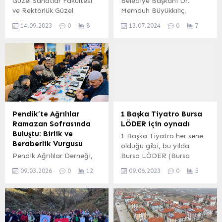
Güzel Sanatlar Fakültesi
Belediye Başkanı Dr.
ve Rektörlük Güzel
Memduh Büyükkılıç,
Sanatlar Bölümü
SOCAR Türkiye Doğal Gaz
14.09.2023
0
8
13.07.2024
0
7
tarafından Cumhuriyetin
İş Birimi Dağıtım Başkan
100. Yılı kapsamında
Yardımcısı Ertan Yıldız ve
“Ahilik Kültürü Haftası”
beraberindekileri
kutlamaları çerçevesinde
makamında konuk etti.
“Son Ustalar” adlı
KAYSERİ (İGFA) – Kent
fotoğraf sergisi
genelinde yerel yönetim
düzenlendi. Mehmet UZEL
hizmetlerini etkin bir
(KAYSERİ İGFA) Erciyes
şekilde sürdüren Başkan
Kültür Merkezi Sergi
Dr. Memduh Büyükkılıç
Pendik’te Ağrılılar
1 Başka Tiyatro Bursa
Salonu’nda düzenlenen
yönetimindeki Kayseri
Ramazan Sofrasında
LÖDER için oynadı
serginin açılışına Rektör
Büyükşehir Belediyesi,
Buluştu: Birlik ve
1 Başka Tiyatro her sene
Prof. Dr. Fatih Altun,
doğal gaz konforuna
Beraberlik Vurgusu
olduğu gibi, bu yılda
Kayseri Ticaret Borsası
kavuşmayan ilçe
Pendik Ağrılılar Derneği,
Bursa LÖDER (Bursa
Meclis Başkanı Mehmet...
bırakmamak için...
Ramazan ayının
Lösemili Çocuklara
09.03.2026
0
12
09.06.2023
0
5
bereketini ve paylaşma
Yardım Derneği) için on
ruhunu pekiştirmek
gece oyunlarını
amacıyla anlamlı bir iftar
sergilediler. Beyaz
programı düzenledi.
Merdiven adlı oyun da
Etkinlik, Pendik'te
Bursa LÖDER Başkan