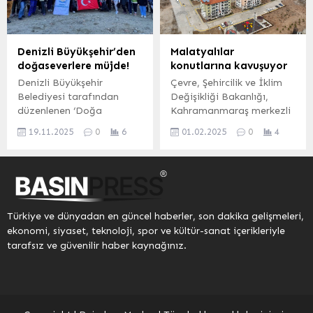
yaşayan Ağrılı hemşerileri
Yardımcısı Özgür İde
aynı sofrada buluşturarak
Acarbabacan ve Yönetim
birlik ve beraberlik
Kurulu Üyesi Güler Uğurlu
mesajlarının verildiği
Altınel de rol aldı BURSA
Denizli Büyükşehir’den
Malatyalılar
coşkulu bir ortama sahne
(İGFA)- Çeşitli iş
doğaseverlere müjde!
konutlarına kavuşuyor
oldu.Pendik Ağrılılar
kollarında aktif iş...
Denizli Büyükşehir
Çevre, Şehircilik ve İklim
Derneği Başkanı
Belediyesi tarafından
Değişikliği Bakanlığı,
Mehmetlatif Yaşlı, iftar
düzenlenen ‘Doğa
Kahramanmaraş merkezli
programında yaptığı
Yürüyüşleri’ yeniden
depremlerden etkilenen
konuşmada Ramazan
19.11.2025
0
6
01.02.2025
0
4
başlıyor. Doğaseverler, her
Malatya’nın Gelinciktepe
ayının yardımlaşma ve
hafta Pazar günü farklı
bölgesinde inşa edilen
dayanışma duygularını
bir rotada
konutların 2 bin 175’ini
güçlendirdiğini...
gerçekleştirilecek
tamamlandı. Evlerine
yürüyüşlerle, şehrin doğal
taşınan vatandaşların
güzelliklerini keşfetme
görüntülerini sosyal
Türkiye ve dünyadan en güncel haberler, son dakika gelişmeleri,
fırsatı bulacak. Doğa
medya hesabından
ekonomi, siyaset, teknoloji, spor ve kültür-sanat içerikleriyle
yürüyüşleri için kayıtlar,
paylaşan Bakan Kurum,
tarafsız ve güvenilir haber kaynağınız.
her hafta Çarşamba günü
“Sağlam, güvenli
online olarak
yuvalarımız bir bir
gerçekleştirilecek.
yükseldikçe, bir
DENİZLİ (İGFA) – Denizli
vatandaşımızı daha rahat
Büyükşehir Belediyesi
ettirdikçe sevincimiz