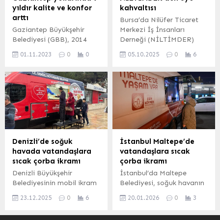
Kahramanmaraş,
çalışmalarını tüm hızıyla
yıldır kalite ve konfor
kahvaltısı
Kırıkkale, Çankırı, Yozgat,
sürdürüyor. Bu bağlamda
arttı
Bursa’da Nilüfer Ticaret
Çorum, Kayseri, Nevşehir,
Büyükşehir, Körfez
Gaziantep Büyükşehir
Merkezi İş İnsanları
Niğde, Kırşehir ve Karabük
Yarımca Kent Meydanı ve
Belediyesi (GBB), 2014
Derneği (NİLTİMDER)
çevrelerinin yerel sağanak
75. Yıl Cumhuriyet...
yılından bu yana kent
üyeleri yeni dernek
ve...
01.11.2023
0
0
05.10.2025
0
6
genelinde gerçekleştirdiği
merkezinde buluşup
bin 110 km’lik sıcak asfalt
önümüzdeki dönem
serimi, 2 bin 995 km’lik
yapılacak çalışmaları
sathi kaplama ile
gözden geçirerek
ulaşımda önemli yol kat
değerlendirdiler. BURSA
etti. GAZİANTEP (İGFA) –
(İGFA) – NİLTİMDER’in
2014 yılında göreve gelen
kısa zaman önce faaliyete
Büyükşehir Belediye
geçirdiği Dernek Genel
Başkanı Fatma Şahin ve
Merkezi’nde gerçekleşen
Denizli’de soğuk
İstanbul Maltepe’de
teknik ekibi, şehrin can
kahvaltı programına
havada vatandaşlara
vatandaşlara sıcak
damarı niteliği taşıyan
NİLTİMDER yönetimi ve
sıcak çorba ikramı
çorba ikramı
‘ulaşım’...
üyeleriyle BTSO Meclis
Denizli Büyükşehir
İstanbul’da Maltepe
Üyesi, Kimya Konseyi
Belediyesinin mobil ikram
Belediyesi, soğuk havanın
Başkanı ve BUKSİAD
araçları soğuk ve yağışlı
etkili olduğu bu günlerde
Yönetim Kurulu Başkanı...
23.12.2025
0
6
20.01.2026
0
3
havada Denizli Devlet
sabah erken saatlerde
Hastanesi önünde
yola çıkan vatandaşlar için