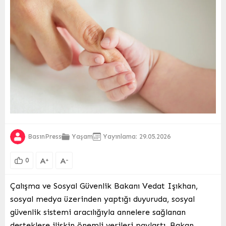
BasınPress
Yaşam
Yayınlama: 29.05.2026
A
A
+
-
0
Çalışma ve Sosyal Güvenlik Bakanı Vedat Işıkhan,
sosyal medya üzerinden yaptığı duyuruda, sosyal
güvenlik sistemi aracılığıyla annelere sağlanan
desteklere ilişkin önemli verileri paylaştı. Bakan