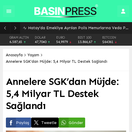
Hatay’da Emekliye Ayrılan Polis Memurlarına Veda Plaketleri
GRAM ALTIN
DOLAR
EURO
BIST 100
BITCOIN
6.587,65
47,7040
54,9979
13.866,67
$64361
Anasayfa
Yaşam
Annelere SGK’dan Müjde: 5,4 Milyar TL Destek Sağlandı
Annelere SGK’dan Müjde:
5,4 Milyar TL Destek
Sağlandı
Paylaş
Tweetle
Gönder