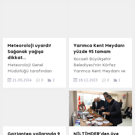
Meteoroloji uyardı!
Yarımca Kent Meydanı
Sağanak yağışa
yüzde 95 tamam
dikkat…
Kocaeli Büyükşehir
Meteoroloji Genel
Belediyesi’nin Körfez
Müdürlüğü tarafından
Yarımca Kent Meydanı ve
yapılan son
75. Yıl Cumhuriyet Parkı
21.05.2024
0
2
18.12.2023
0
1
değerlendirmelere göre:
projesi kapsamında
Ülkemiz genelinin parçalı
gerçekleştirdiği çalışmalar
ve az bulutlu, yer yer çok
büyük oranda
bulutlu, Doğu Anadolu’nun
tamamlandı. KOCAELİ
doğusu, Güney Doğu
(İGFA) – Kent genelinde
Anadolu (Diyarbakır haric)
birçok noktaya sosyal
ile Ankara’nın kuzey ve
yaşam alanları oluşturan
doğusu, Adana ve
Kocaeli Büyükşehir
Osmaniye’nin kuzeyi,
Belediyesi, insan odaklı
Gaziantep yollarında 9
NİLTİMDER’den üye